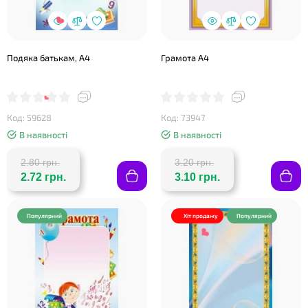
❤
Подяка батькам, А4
Грамота А4
Код: 59628
Код: 73947
В наявності
В наявності
2.80 грн.
3.20 грн.
2.72 грн.
3.10 грн.
❤
Популярний
Хіт продажу
Популярний
❤