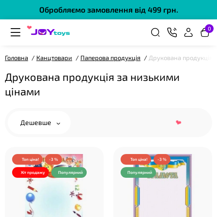
Обробляємо замовлення від 499 грн.
0
❤
Головна
Канцтовари
Паперова продукція
Друкована продукція
Друкована продукція за низькими
цінами
Дешевше
❤
Топ ціна!
-3 %
Топ ціна!
-3 %
Хіт продажу
Популярний
Популярний