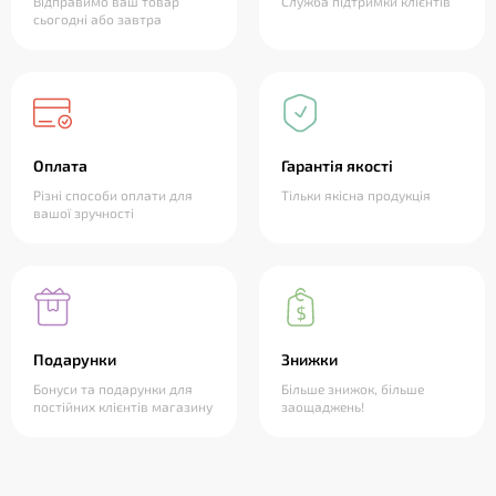
Відправимо ваш товар
Служба підтримки клієнтів
сьогодні або завтра
Оплата
Гарантія якості
Різні способи оплати для
Тільки якісна продукція
вашої зручності
Подарунки
Знижки
Бонуси та подарунки для
Більше знижок, більше
постійних клієнтів магазину
заощаджень!