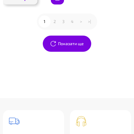
1
2
3
4
>
>|
Показати ще