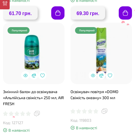
В наявності
В наявності
❤
61.70 грн.
69.30 грн.
Популярний
Популярний
❤
Змінний балон до освіжувача
Освіжувач повітря «DOMO
«Альпійська свіжість» 250 мл, AIR
Свіжість океану» 300 мл
❤
FRESH
Код: 119803
Код: 127127
В наявності
В наявності