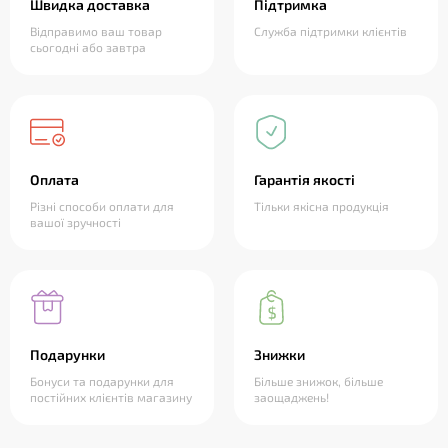
Швидка доставка
Підтримка
Відправимо ваш товар
Служба підтримки клієнтів
сьогодні або завтра
Оплата
Гарантія якості
Різні способи оплати для
Тільки якісна продукція
вашої зручності
Подарунки
Знижки
Бонуси та подарунки для
Більше знижок, більше
постійних клієнтів магазину
заощаджень!