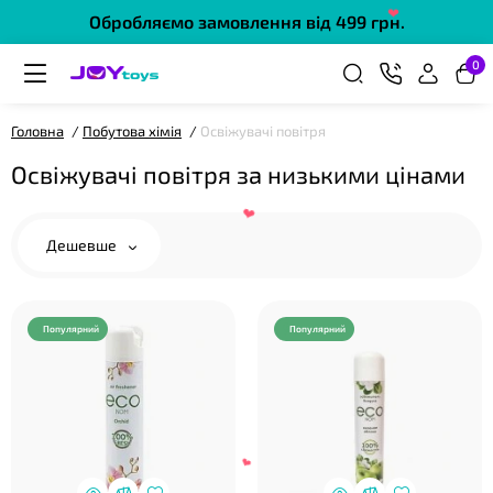
Обробляємо замовлення від 499 грн.
❤
0
Головна
Побутова хімія
Освіжувачі повітря
Освіжувачі повітря за низькими цінами
Дешевше
❤
Популярний
Популярний
❤