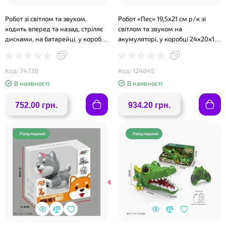
Робот зі світлом та звуком,
Робот «Пес» 19,5х21 см р/к зі
ходить вперед та назад, стріляє
світлом та звуком на
дисками, на батарейці, у коробці
акумуляторі, у коробці 24х20х14
22х15,5з32 см
см
Код: 74738
Код: 124845
В наявності
В наявності
752.00 грн.
934.20 грн.
Популярний
Популярний