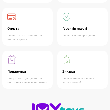
Оплата
Гарантія якості
Різні способи оплати для
Тільки якісна продукція
вашої зручності
Подарунки
Знижки
Бонуси та подарунки для
Більше знижок, більше
постійних клієнтів магазину
заощаджень!