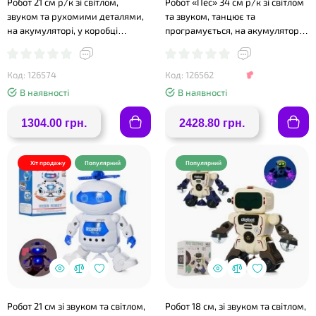
Робот 21 см р/к зі світлом,
Робот «Пес» 34 см р/к зі світлом
звуком та рухомими деталями,
та звуком, танцює та
на акумуляторі, у коробці
програмується, на акумуляторі у
28х25х14,7 см
коробці 46х23х38 см, в
асортименті
Код: 126574
Код: 126562
В наявності
В наявності
1304.00 грн.
2428.80 грн.
❤
Хіт продажу
Популярний
Популярний
❤
Робот 21 см зі звуком та світлом,
Робот 18 см, зі звуком та світлом,