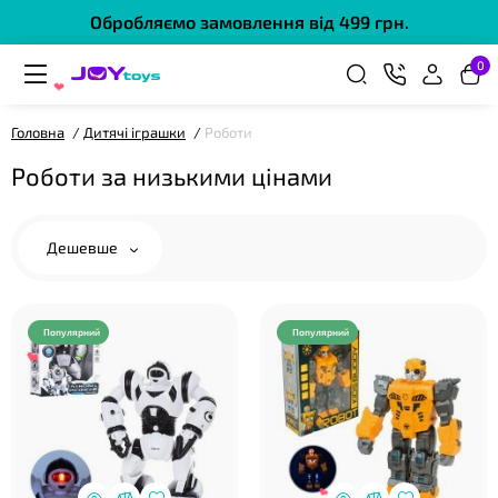
Обробляємо замовлення від 499 грн.
0
Головна
Дитячі іграшки
Роботи
Роботи за низькими цінами
❤
Дешевше
❤
Популярний
Популярний