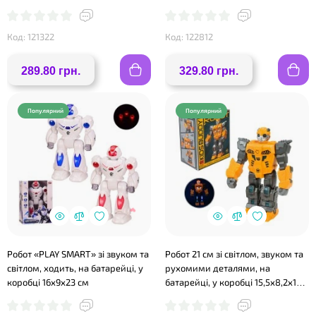
асортименті, у коробці 12х19х12
см
см
Код: 121322
Код: 122812
289.80 грн.
329.80 грн.
Популярний
Популярний
Робот «PLAY SMART» зі звуком та
Робот 21 см зі світлом, звуком та
світлом, ходить, на батарейці, у
рухомими деталями, на
коробці 16х9х23 см
батарейці, у коробці 15,5х8,2х13
см