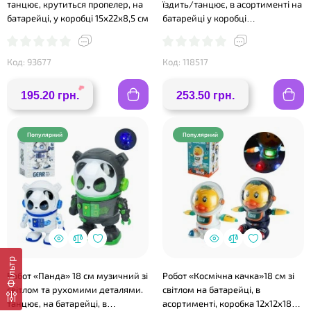
танцює, крутиться пропелер, на
їздить/танцює, в асортименті на
батарейці, у коробці 15х22х8,5 см
батарейці у коробці
17,5х18,5х7,5см
Код: 93677
Код: 118517
❤
195.20 грн.
253.50 грн.
Популярний
Популярний
Фільтр
Робот «Панда» 18 см музичний зі
Робот «Космічна качка»18 см зі
світлом та рухомими деталями.
світлом на батарейці, в
❤
танцює, на батарейці, в
асортименті, коробка 12х12х18