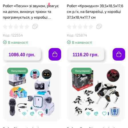
Робот «Песик» зі звуком, реагує
Робот «Крокодил» 39,5х18,5х17,6
на дотик, виконує трюки та
см р/к, на батарейці, у коробці
програмується, у коробці
37,5х18,4х17,7 см
23х21,5х13,4 см
Код: 122554
Код: 125874
❤
В наявності
В наявності
1086.40 грн.
1116.20 грн.
Популярний
Популярний
❤
❤