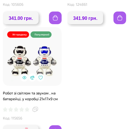
Код: 105606
Код: 124861
341.00 грн.
341.90 грн.
Хіт продажу
Популярний
❤
Робот зі світлом та звуком , на
батарейці, у коробці 21х17х9 см
Код: 115656