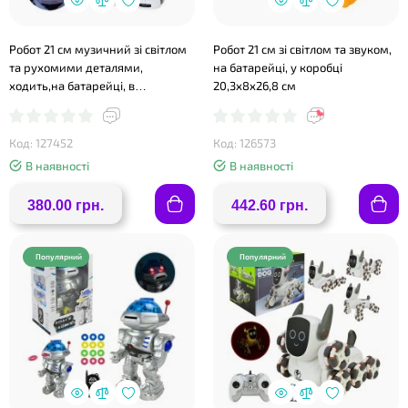
Робот 21 см музичний зі світлом
Робот 21 см зі світлом та звуком,
та рухомими деталями,
на батарейці, у коробці
ходить,на батарейці, в
20,3х8х26,8 см
асортименті, у коробкці 20х24х11
см.
❤
Код: 127452
Код: 126573
В наявності
В наявності
❤
380.00 грн.
442.60 грн.
Популярний
Популярний
❤