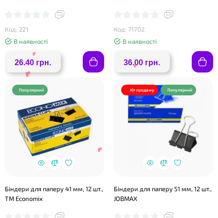
❤
❤
Код: 221
Код: 71702
В наявності
В наявності
26.40 грн.
36.00 грн.
Популярний
Хіт продажу
Популярний
❤
❤
Біндери для паперу 41 мм, 12 шт.,
Біндери для паперу 51 мм, 12 шт.,
ТМ Economix
JOBMAX
❤