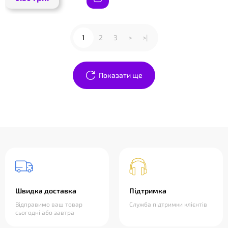
1
2
3
>
>|
Показати ще
Швидка доставка
Підтримка
Відправимо ваш товар
Служба підтримки клієнтів
сьогодні або завтра