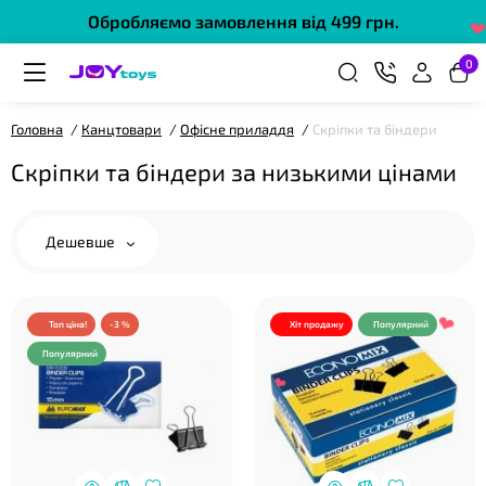
Обробляємо замовлення від 499 грн.
0
❤
Головна
Канцтовари
Офісне приладдя
Скріпки та біндери
Скріпки та біндери за низькими цінами
Дешевше
Топ ціна!
-3 %
Хіт продажу
Популярний
Популярний