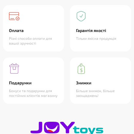
Оплата
Гарантія якості
Різні способи оплати для
Тільки якісна продукція
вашої зручності
Подарунки
Знижки
Бонуси та подарунки для
Більше знижок, більше
постійних клієнтів магазину
заощаджень!