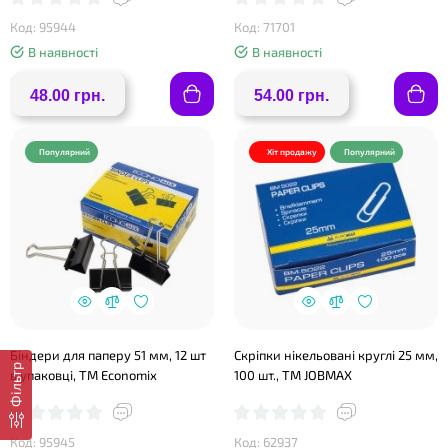
Код: 95944
Код: 71701
В наявності
В наявності
❤
48.00 грн.
54.00 грн.
Популярний
Хіт продажу
Популярний
Біндери для паперу 51 мм, 12 шт
Скріпки нікельовані круглі 25 мм,
Фільтр
в упаковці, ТМ Economix
100 шт., ТМ JOBMAX
Код: 95945
Код: 62937