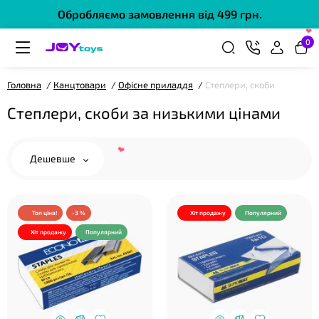
Обробляємо замовлення від 499 грн.
❤
0
Головна
Канцтовари
Офісне приладдя
Степлери, скоби
Степлери, скоби за низькими цінами
Дешевше
❤
Топ ціна!
-3 %
Хіт продажу
Популярний
Хіт продажу
Популярний
❤