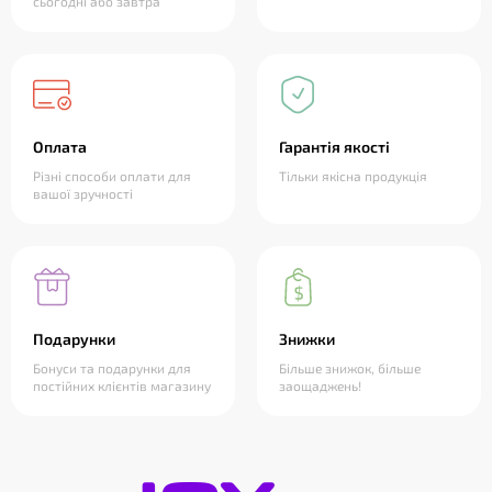
сьогодні або завтра
Оплата
Гарантія якості
Різні способи оплати для
Тільки якісна продукція
вашої зручності
Подарунки
Знижки
Бонуси та подарунки для
Більше знижок, більше
постійних клієнтів магазину
заощаджень!