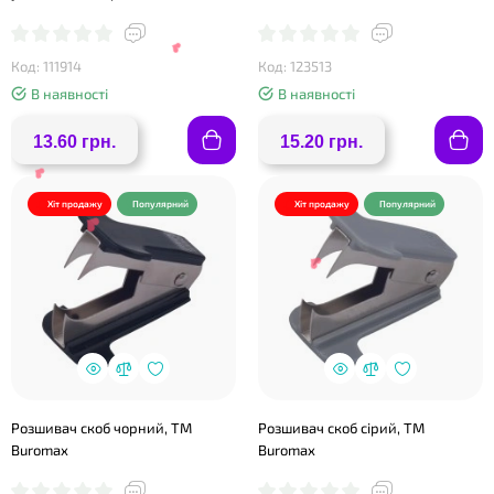
❤
Код: 111914
Код: 123513
В наявності
В наявності
❤
13.60 грн.
15.20 грн.
Хіт продажу
Популярний
Хіт продажу
Популярний
❤
❤
Розшивач скоб чорний, ТМ
Розшивач скоб сірий, TM
❤
Buromax
Buromax
❤