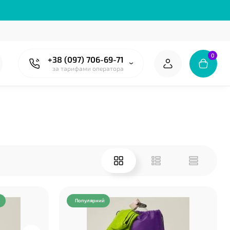
0
+38 (097) 706-69-71
за тарифами оператора
й
Популярний