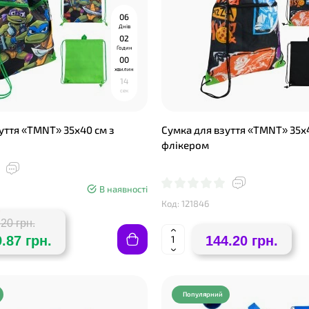
0
6
Днів
0
2
Годин
0
0
хвилин
1
3
сек
уття «TMNT» 35х40 см з
Сумка для взуття «TMNT» 35х
флікером
❤
В наявності
❤
Код: 121846
20 грн.
.87 грн.
144.20 грн.
Популярний