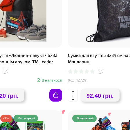
уття «Людина-павук» 46х32
Сумка для взуття 38х34 см на
роннім друком, ТМ Leader
Мандарин
В наявності
Код: 127241
❤
20 грн.
92.40 грн.
-3 %
Популярний
Популярний