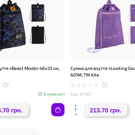
уття «Beast Mode» 46х33 см,
Сумка для взуття «Looking Go
e
601M, ТМ Kite
В наявності
Код: 127682
.70 грн.
213.70 грн.