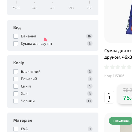
75,85
248
421
593
765
❤
Вид
Бананка
16
Сумка для взуття
8
Сумка для вз
друком, 46х3
Колір
Блакитний
3
Код: 115306
Рожевий
1
Синій
4
78.2
Хакі
3
75.
Чорний
13
Матеріал
Популярний
❤
EVA
1