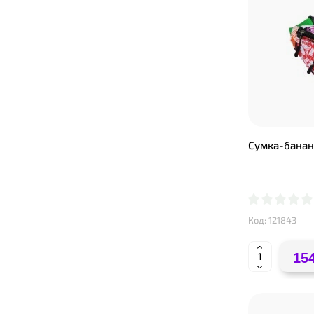
Сумка-банан
Код: 121843
154