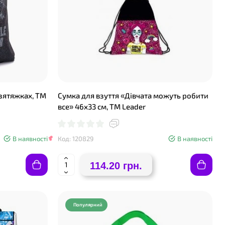
❤
 зятяжках, ТМ
Сумка для взуття «Дівчата можуть робити
все» 46х33 см, ТМ Leader
В наявності
Код: 120829
В наявності
114.20 грн.
Популярний