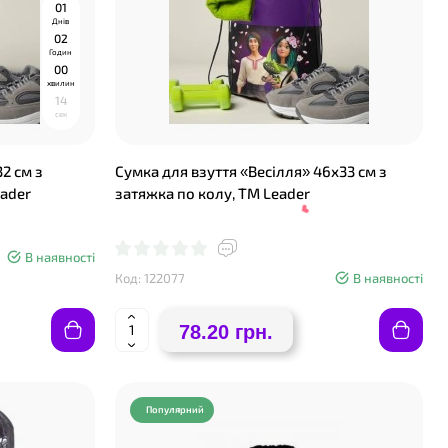
0
1
Днів
0
2
Годин
0
0
хвилин
1
3
сек
2 см з
Сумка для взуття «Весілля» 46х33 см з
ader
затяжка по колу, ТМ Leader
В наявності
Код: 122077
В наявності
78.20 грн.
Популярний