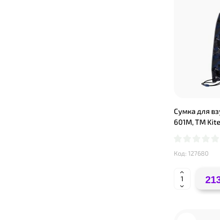
Сумка для вз
601M, ТМ Kit
Код: 127680
213