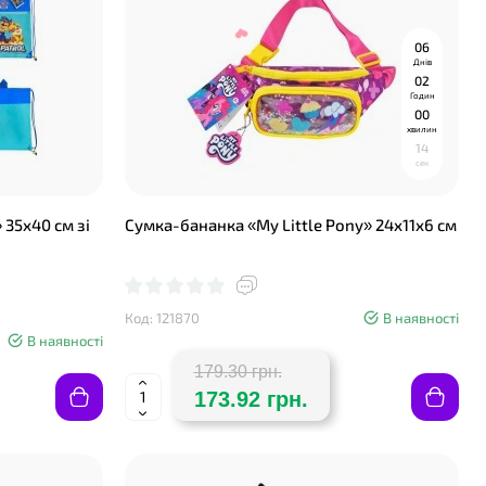
0
6
Днів
0
2
Годин
❤
0
0
хвилин
1
3
сек
 35х40 см зі
Сумка-бананка «My Little Pony» 24х11х6 см
Код: 121870
В наявності
В наявності
❤
179.30 грн.
173.92 грн.