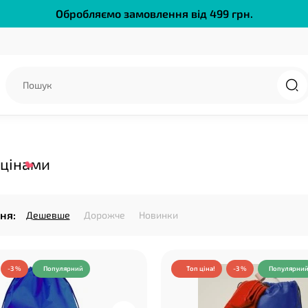
Обробляємо замовлення від 499 грн.
 цінами
ня:
Дешевше
Дорожче
Новинки
-3 %
Популярний
Топ ціна!
-3 %
Популярни