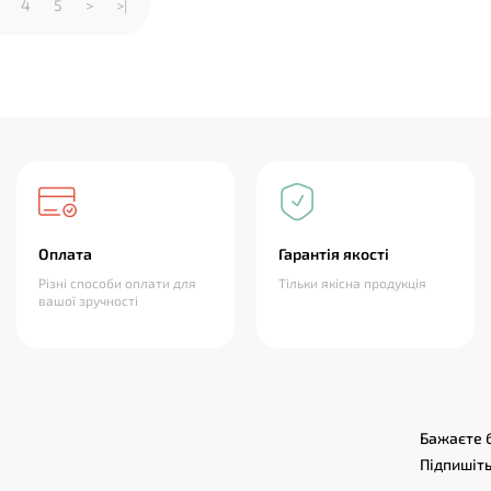
4
5
>
>|
Оплата
Гарантія якості
Різні способи оплати для
Тільки якісна продукція
вашої зручності
Бажаєте б
Підпишіть