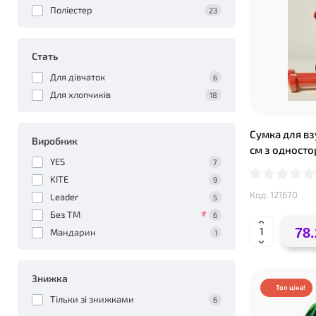
Поліестер
23
Стать
Для дівчаток
6
Для хлопчиків
18
Сумка для вз
Виробник
см з односто
YES
7
KITE
9
Код: 121670
Leader
5
Без ТМ
6
78.
Мандарин
1
Знижка
Топ ціна!
Тільки зі знижками
6