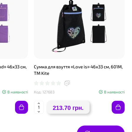
od» 46х33 см,
Сумка для взуття «Love is» 46х33 см, 601M,
ТМ Kite
В наявності
Код: 127683
В наявності
213.70 грн.