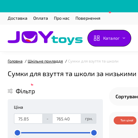
Доставка
Оплата
Про нас
Повернення
❤
Каталог
Головна
Шкільне приладдя
Сумки для взуття та школи
❤
Сумки для взуття та школи за низькими
Фільтр
Сортуван
Ціна
❤
-
грн.
Топ ціна!