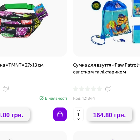
ка «TMNТ» 27х13 см
Сумка для взуття «Paw Patrol»
свистком та ліхтариком
❤
В наявності
Код: 121844
.80 грн.
164.80 грн.