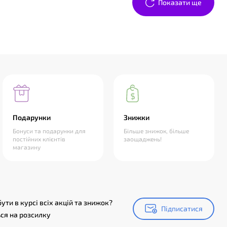
Показати ще
Подарунки
Знижки
Бонуси та подарунки для
Більше знижок, більше
постійних клієнтів
заощаджень!
магазину
ути в курсі всіх акцій та знижок?
Підписатися
Підписатися
ся на розсилку