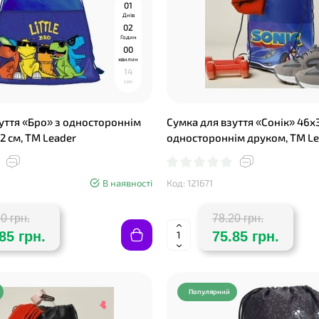
0
1
Днів
0
2
Годин
0
0
хвилин
1
3
сек
❤
уття «Бро» з одностороннім
Сумка для взуття «Сонік» 46х3
2 см, ТМ Leader
одностороннім друком, ТМ Le
В наявності
Код: 121671
0 грн.
78.20 грн.
85 грн.
75.85 грн.
Популярний