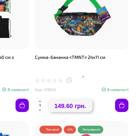
40 см з
Сумка-бананка «TMNТ» 24х11 см
❤
В наявності
Код: 121842
В наявності
149.60 грн.
Топ ціна!
-3 %
Популярний