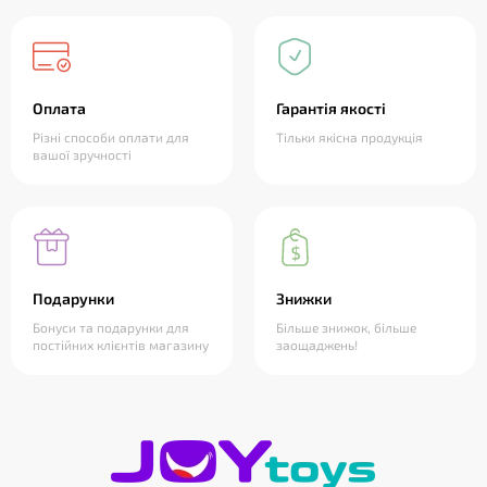
Оплата
Гарантія якості
Різні способи оплати для
Тільки якісна продукція
вашої зручності
Подарунки
Знижки
Бонуси та подарунки для
Більше знижок, більше
постійних клієнтів магазину
заощаджень!