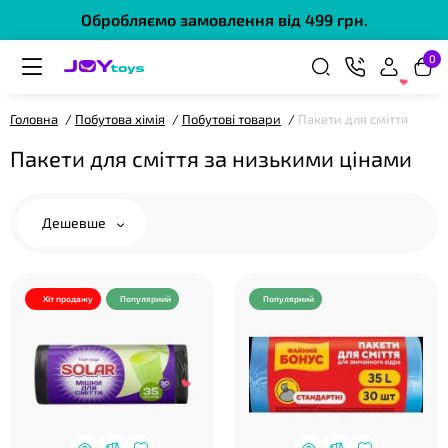
Обробляємо замовлення від 499 грн.
0
❤
Головна
Побутова хімія
Побутові товари
Пакети для сміття
Пакети для сміття за низькими цінами
Дешевше
Хіт продажу
Популярний
Популярний
❤