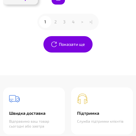
1
2
3
4
>
>|
Показати ще
Швидка доставка
Підтримка
Відправимо ваш товар
Служба підтримки клієнтів
сьогодні або завтра