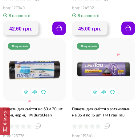
❤
Код: 127349
Код: 124502
В наявності
В наявності
42.60 грн.
45.00 грн.
❤
Популярний
Популярний
Пакети для сміття на 60 л 20 шт
Пакети для сміття з затяжками
Фільтр
міцні, чорні, ТМ BuroClean
на 35 л по 15 шт, ТМ Frau Tau
Код: 125776
Код: 119841