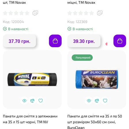
❤
шт, ТМ Novax
міцні, ТМ Novax
Код: 120004
Код: 122369
В наявності
В наявності
37.70 грн.
39.30 грн.
❤
Популярний
Пакети для сміття з затяжками
Пакети для сміття на 35 л по 50
❤
на 35 л 15 шт чорні, ТМ NV
шт розміром 50х60 см сині,
BuroClean