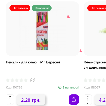
Хіт продажу
Популярний
Хіт продажу
❤
❤
Пензлик для клею, ТМ 1 Вересня
Клей-стрижні
❤
см довжиною 
Код: 110726
В наявності
Код: 118027
❤
2.20 грн.
4.2