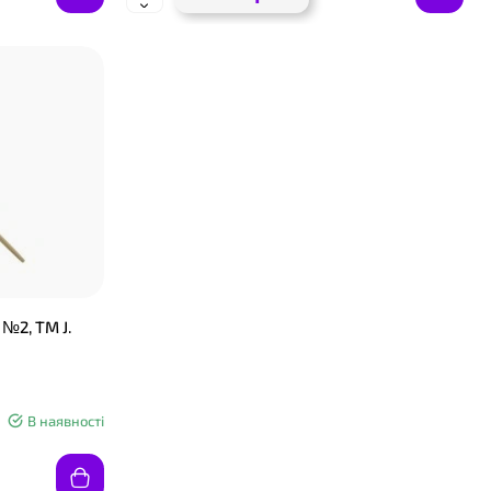
❤
№2, ТМ J.
В наявності