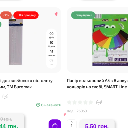
-3 %
Хіт продажу
Популярний
0
0
Днів
❤
1
0
Годин
4
1
хвилин
0
8
сек
 для клейового пістолету
Папір кольоровий А5 з 8 аркуш
 мм, ТМ Buromax
кольорів на скобі, SMART Line
❤
В наявності
Код: 126053
0 грн.
44 грн.
5.50 грн.