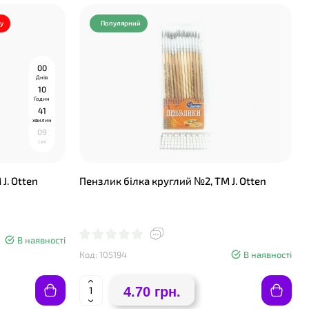
у
Популярний
0
0
Днів
1
0
Годин
4
1
хвилин
0
8
сек
J. Otten
Пензлик білка круглий №2, ТМ J. Otten
В наявності
Код: 105194
В наявності
4.70 грн.