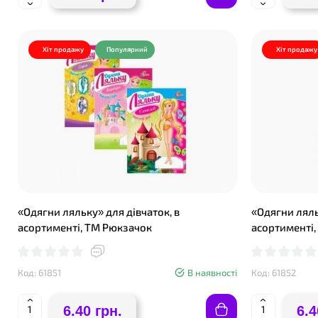
Хіт продажу
Популярний
Хіт продажу
«Одягни ляльку» для дівчаток, в
«Одягни ляль
асортименті, ТМ Рюкзачок
асортименті,
Код: 61851
В наявності
Код: 61852
6.40 грн.
6.4