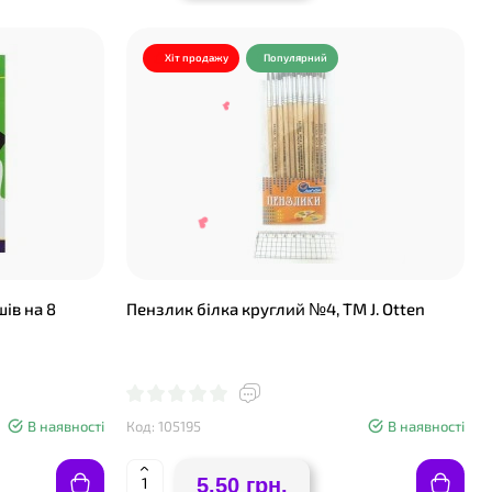
Хіт продажу
Популярний
ів на 8
Пензлик білка круглий №4, ТМ J. Otten
❤
❤
В наявності
Код: 105195
В наявності
5.50 грн.