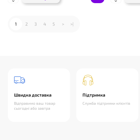
1
2
3
4
5
>
>|
Швидка доставка
Підтримка
Відправимо ваш товар
Служба підтримки клієнтів
сьогодні або завтра