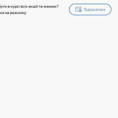
ути в курсі всіх акцій та знижок?
Підписатися
Підписатися
ся на розсилку