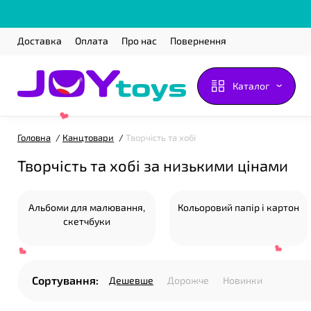
Доставка
Оплата
Про нас
Повернення
Каталог
Головна
Канцтовари
Творчість та хобі
Творчість та хобі за низькими цінами
Альбоми для малювання,
Кольоровий папір і картон
скетчбуки
❤
Сортування:
Дешевше
Дорожче
Новинки