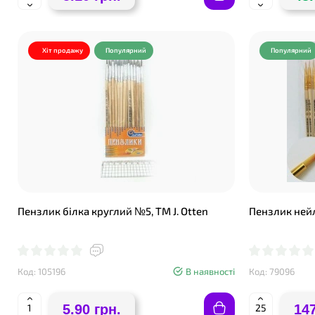
Хіт продажу
Популярний
Популярний
Пензлик білка круглий №5, ТМ J. Otten
Пензлик нейл
Код: 105196
В наявності
Код: 79096
5.90 грн.
147