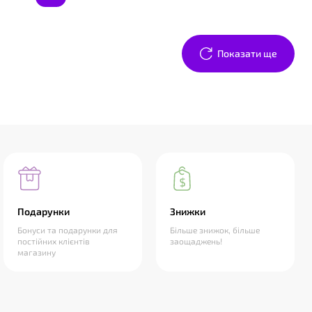
Показати ще
Подарунки
Знижки
Бонуси та подарунки для
Більше знижок, більше
постійних клієнтів
заощаджень!
магазину