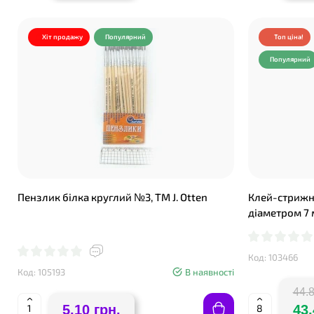
Хіт продажу
Популярний
Топ ціна!
Популярний
Пензлик білка круглий №3, ТМ J. Otten
Клей-стрижні
діаметром 7
Код: 103466
Код: 105193
В наявності
44.8
5.10 грн.
43.