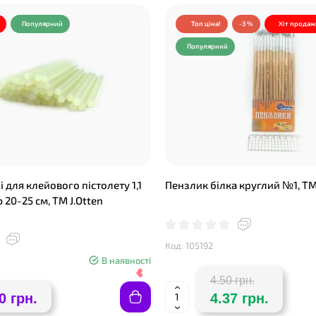
Популярний
Топ ціна!
-3 %
Хіт продаж
Популярний
 для клейового пістолету 1,1
Пензлик білка круглий №1, ТМ 
20-25 см, TM J.Otten
Код: 105192
В наявності
4.50 грн.
0 грн.
4.37 грн.