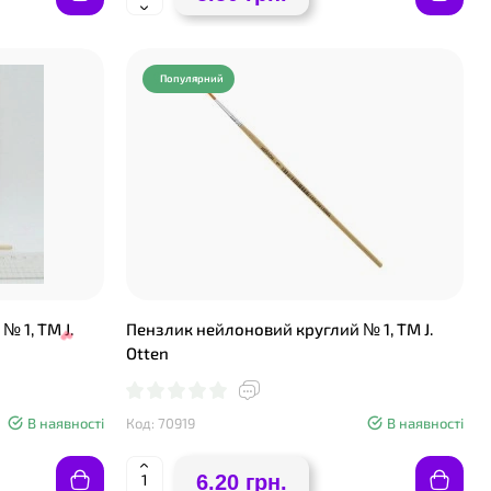
Популярний
 1, ТМ J.
Пензлик нейлоновий круглий № 1, ТМ J.
Otten
В наявності
Код: 70919
В наявності
6.20 грн.