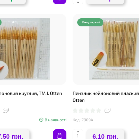
Популярний
❤
оновий круглий, ТМ J. Otten
Пензлик нейлоновий плаский №
Otten
В наявності
Код: 79094
.50 грн.
6.10 грн.