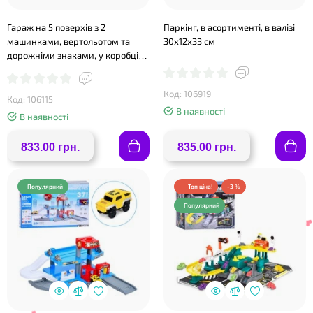
❤
Гараж на 5 поверхів з 2
Паркінг, в асортименті, в валізі
машинками, вертольотом та
30х12х33 см
дорожніми знаками, у коробці
62х45х5 см
Код: 106919
Код: 106115
В наявності
В наявності
833.00 грн.
835.00 грн.
Популярний
Топ ціна!
-3 %
❤
Популярний