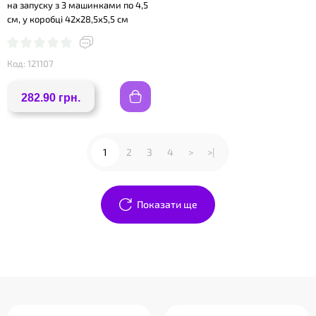
на запуску з 3 машинками по 4,5
см, у коробці 42х28,5х5,5 см
Код: 121107
282.90 грн.
1
2
3
4
>
>|
Показати ще