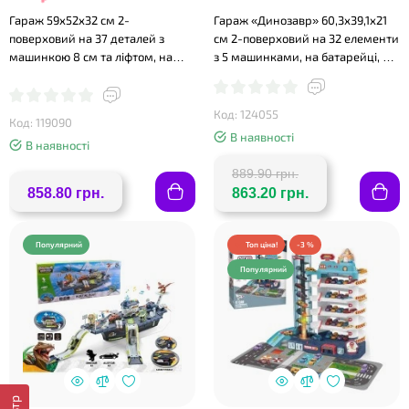
Гараж 59х52х32 см 2-
Гараж «Динозавр» 60,3х39,1х21
поверховий на 37 деталей з
см 2-поверховий на 32 елементи
машинкою 8 см та ліфтом, на
з 5 машинками, на батарейці, у
батарейках, у коробці 58х11х37
коробці 30х27,5х16,5 см
см
Код: 124055
Код: 119090
В наявності
В наявності
889.90 грн.
858.80 грн.
863.20 грн.
❤
Популярний
Топ ціна!
-3 %
Популярний