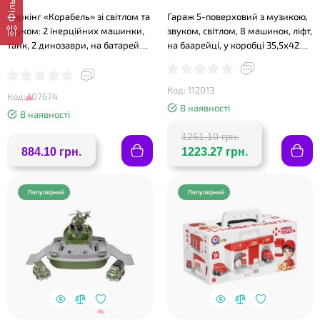
Фільтр
Паркінг «Корабель» зі світлом та
Гараж 5-поверховий з музикою,
звуком: 2 інерційних машинки,
звуком, світлом, 8 машинок, ліфт,
танк, 2 динозаври, на батарейці,
на баарейці, у коробці 35,5х42х16
у коробці 56х23х12,5 см
см
Код: 112013
Код: 107674
В наявності
В наявності
1261.10 грн.
884.10 грн.
1223.27 грн.
Популярний
Популярний
❤