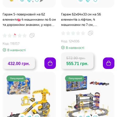
❤
Гараж 5-поверховий на 62
Гараж 62х64х33 см на 56
елементи з 4 машинками по 6 см
елементів з ліфтом, 4
та дорожніми знаками, у коробці
машинками по 7 см,
45х31х7 см
вертольотом, дорожніми
знаками та деревами, у валізі
37,5х26,5х12 см
Код: 124936
Код: 116157
В наявності
В наявності
572.90 грн.
432.00 грн.
555.71 грн.
Популярний
Популярний
❤
❤