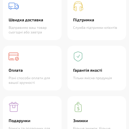
Швидка доставка
Підтримка
Відправимо ваш товар
Служба підтримки клієнтів
сьогодні або завтра
Оплата
Гарантія якості
Різні способи оплати для
Тільки якісна продукція
вашої зручності
Подарунки
Знижки
Бонуси та подарунки для
Більше знижок, більше