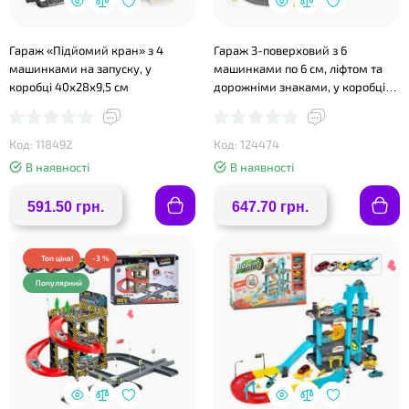
Гараж «Підйомий кран» з 4
Гараж 3-поверховий з 6
машинками на запуску, у
машинками по 6 см, ліфтом та
коробці 40х28х9,5 см
дорожніми знаками, у коробці
50х32,5х6,5 см
Код: 118492
Код: 124474
В наявності
В наявності
591.50 грн.
647.70 грн.
Топ ціна!
-3 %
Популярний