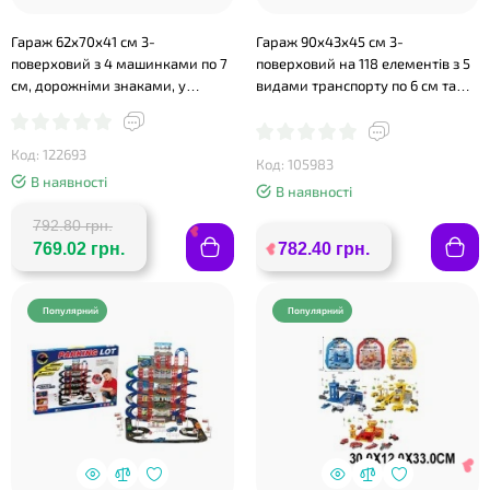
Гараж 62х70х41 см 3-
Гараж 90х43х45 см 3-
поверховий з 4 машинками по 7
поверховий на 118 елементів з 5
см, дорожніми знаками, у
видами транспорту по 6 см та
коробці 48х36х10 см
дорожніми знаками, у коробці
56х37,5х7 см
Код: 122693
Код: 105983
❤
❤
В наявності
В наявності
792.80 грн.
769.02 грн.
782.40 грн.
Популярний
Популярний
❤