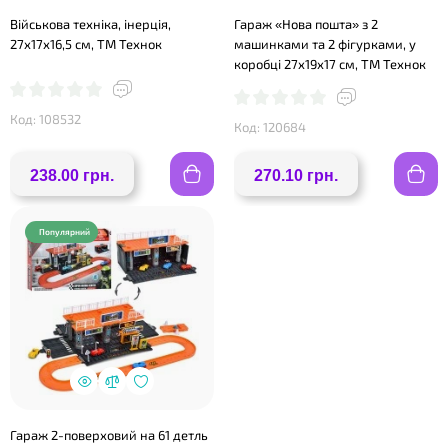
Військова техніка, інерція,
Гараж «Нова пошта» з 2
27х17х16,5 см, ТМ Технок
машинками та 2 фігурками, у
коробці 27х19х17 см, ТМ Технок
Код: 108532
Код: 120684
238.00 грн.
270.10 грн.
Популярний
❤
Гараж 2-поверховий на 61 детль