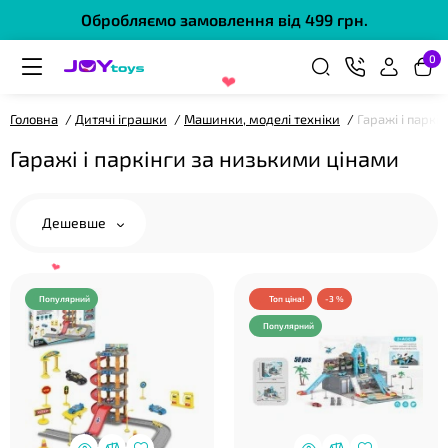
Обробляємо замовлення від 499 грн.
0
Головна
Дитячі іграшки
Машинки, моделі техніки
Гаражі і паркі
❤
Гаражі і паркінги за низькими цінами
Дешевше
❤
Популярний
Топ ціна!
-3 %
Популярний