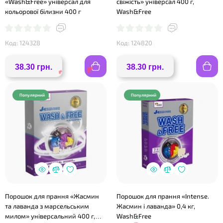
«Wash&Free» універсал для
свіжість» універсал 400 г,
кольорової білизни 400 г
Wash&Free
Код: 124328
Код: 124820
38.30 грн.
38.30 грн.
Популярний
Популярний
❤
❤
Порошок для прання «Жасмин
Порошок для прання «Intense.
та лаванда з марсельським
Жасмин і лаванда» 0,4 кг,
милом» універсальний 400 г,
Wash&Free