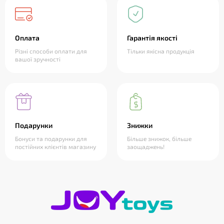
Оплата
Гарантія якості
Різні способи оплати для
Тільки якісна продукція
вашої зручності
Подарунки
Знижки
Бонуси та подарунки для
Більше знижок, більше
постійних клієнтів магазину
заощаджень!