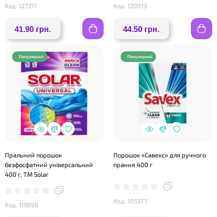
Код: 127217
Код: 120013
41.90 грн.
44.50 грн.
Популярний
Популярний
Пральний порошок
Порошок «Савекс» для ручного
безфосфатний універсальний
прання 400 г
400 г, ТМ Solar
Код: 105377
Код: 119858