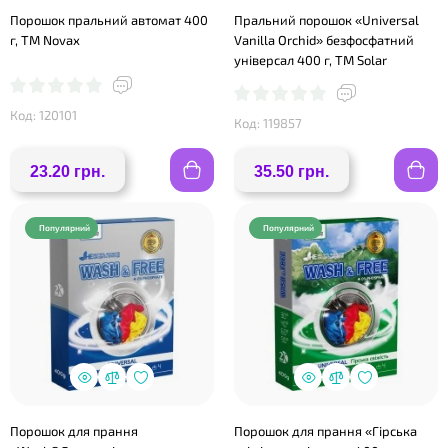
Порошок пральний автомат 400
Пральний порошок «Universal
г, ТМ Novax
Vanilla Orchid» безфосфатний
універсал 400 г, ТМ Solar
Код: 120101
Код: 119857
23.20 грн.
35.50 грн.
❤
Популярний
Популярний
Порошок для прання
Порошок для прання «Гірська