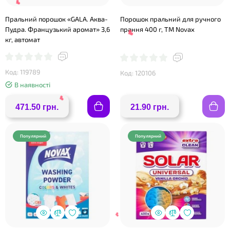
Пральний порошок «GALA. Аква-
Порошок пральний для ручного
Пудра. Французький аромат» 3,6
прання 400 г, ТМ Novax
кг, автомат
Код: 119789
Код: 120106
В наявності
❤
❤
471.50 грн.
21.90 грн.
Популярний
Популярний
❤
❤