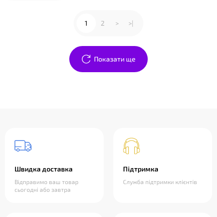
1
2
>
>|
Показати ще
Швидка доставка
Підтримка
Відправимо ваш товар
Служба підтримки клієнтів
сьогодні або завтра