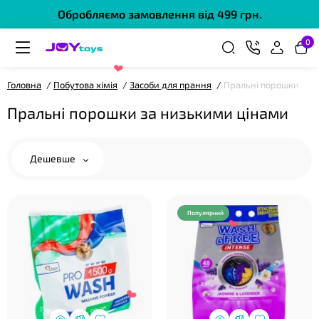
Обробляємо замовлення від 499 грн.
0
Головна
Побутова хімія
Засоби для прання
Пральні порошки
❤
Пральні порошки за низькими цінами
Дешевше
Популярний
❤