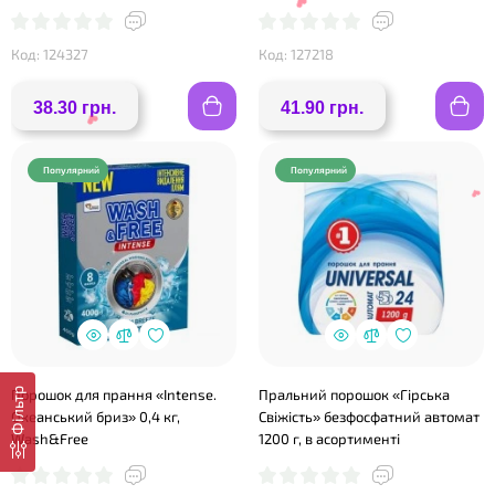
Wash&Free
Код: 124327
Код: 127218
38.30 грн.
41.90 грн.
Популярний
Популярний
❤
Фільтр
Порошок для прання «Intense.
Пральний порошок «Гірська
❤
Океанський бриз» 0,4 кг,
Свіжість» безфосфатний автомат
Wash&Free
1200 г, в асортименті
❤