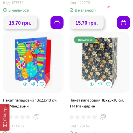
Код: 127773
Код: 127772
В наявності
В наявності
15.70 грн.
15.70 грн.
Популярний
❤
❤
❤
Пакет паперовий 18х23х10 см,
Пакет паперовий 18х23х10 см,
ТМ Мандарин
ТМ Мандарин
Фільтр
Код: 127786
Код: 123174