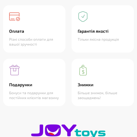
Оплата
Гарантія якості
Різні способи оплати для
Тільки якісна продукція
вашої зручності
Подарунки
Знижки
Бонуси та подарунки для
Більше знижок, більше
постійних клієнтів магазину
заощаджень!