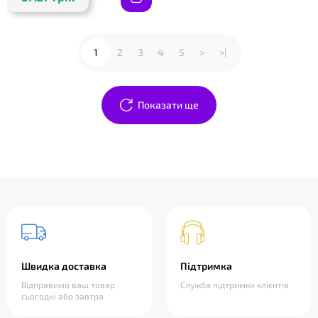
1
2
3
4
5
>
>|
Показати ще
Швидка доставка
Підтримка
Відправимо ваш товар
Служба підтримки клієнтів
сьогодні або завтра