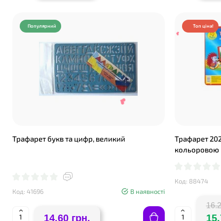
Популярний
Топ ціна!
Трафарет букв та цифр, великий
Трафарет 202х
❤
кольоровою
Код: 88474
Код: 41696
В наявності
16.2
14.60 грн.
15.