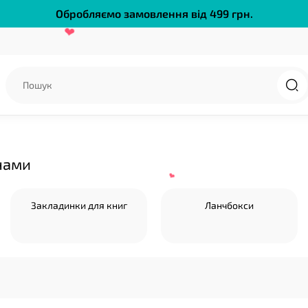
Обробляємо замовлення від 499 грн.
❤
нами
❤
Закладинки для книг
Ланчбокси