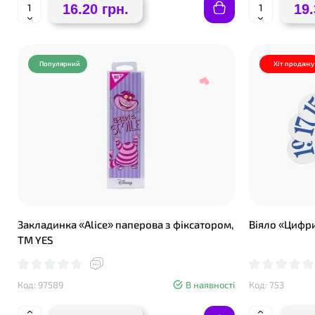
16.20 грн.
19.
Популярний
Хіт продажу
Закладинка «Alice» паперова з фіксатором,
Віяло «Цифр
ТМ YES
Код: 97589
В наявності
Код: 753
❤