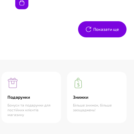
Показати ще
Подарунки
Знижки
Бонуси та подарунки для
Більше знижок, більше
постійних клієнтів
заощаджень!
магазину