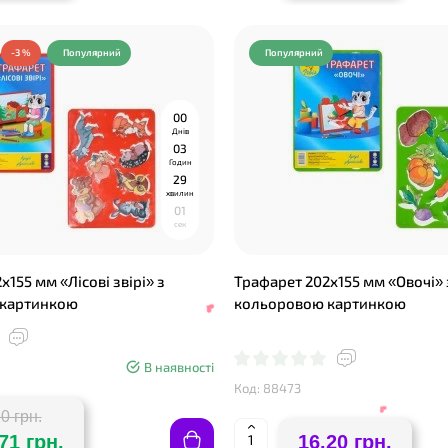
-3 %
Популярний
Популярний
❤
❤
0
0
Днів
0
3
Годин
2
9
хвилин
0
0
сек
155 мм «Лісові звірі» з
Трафарет 202х155 мм «Овочі» 
 картинкою
кольоровою картинкою
В наявності
Код: 88473
0 грн.
71 грн.
16.20 грн.