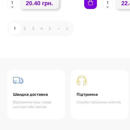
20.40 грн.
22.
1
2
3
4
5
>
>|
Швидка доставка
Підтримка
Відправимо ваш товар
Служба підтримки клієнтів
сьогодні або завтра