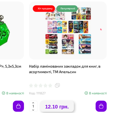
Хіт продажу
Популярний
», 5,3х5,3см
Набір ламінованих закладок для книг, в
асортименті, ТМ Апельсин
❤
В наявності
Код: 111827
В наявності
12.10 грн.