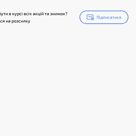
ути в курсі всіх акцій та знижок?
Підписатися
Підписатися
ся на розсилку