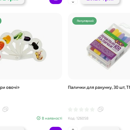
Популярний
❤
❤
ри овочі»
Палички для рахунку, 30 шт, Т
В наявності
Код: 126058