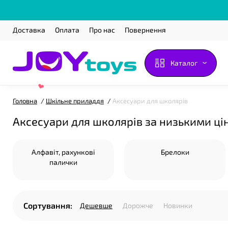
Доставка
Оплата
Про нас
Повернення
Каталог
Головна
Шкільне приладдя
Аксесуари для школярів
Аксесуари для школярів за низькими ці
Алфавіт, рахункові
Брелоки
палички
❤
Сортування:
Дешевше
Дорожче
Новинки