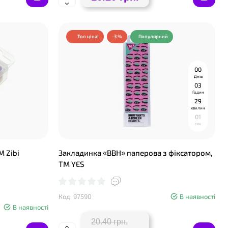
Топ ціна!
-3 %
Популярний
0
0
Днів
0
3
Годин
2
9
хвилин
0
0
сек
М Zibi
Закладинка «ВВН» паперова з фіксатором,
ТМ YES
Код: 97590
В наявності
В наявності
20.40 грн.