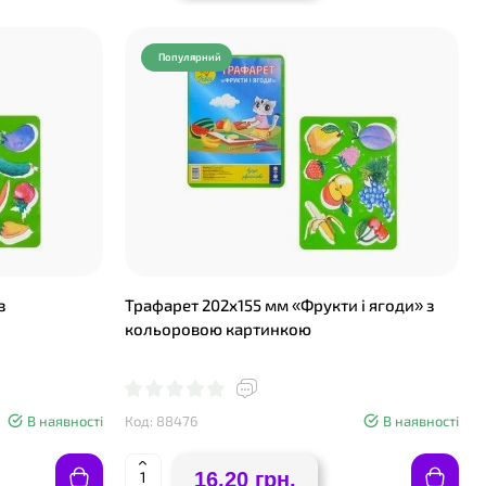
Популярний
з
Трафарет 202х155 мм «Фрукти і ягоди» з
кольоровою картинкою
В наявності
Код: 88476
В наявності
16.20 грн.