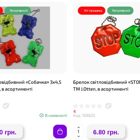
❤
Популярний
Хіт продажу
Популярний
овідбивний «Собачка» 3х4,5
Брелок світловідбивний «STOP
, в асортименті
ТМ J.Otten, в асортименті
❤
В наявності
Код: 108625
0 грн.
6.80 грн.