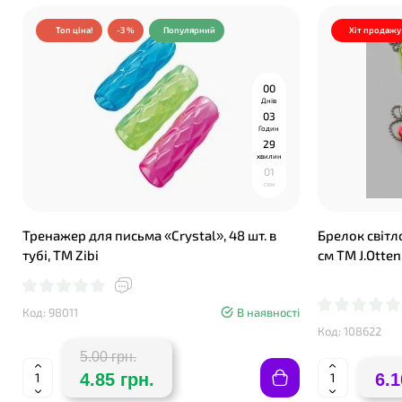
Топ ціна!
-3 %
Популярний
Хіт продажу
0
0
Днів
0
3
Годин
2
9
хвилин
0
0
сек
Тренажер для письма «Crystal», 48 шт. в
Брелок світл
тубі, TM Zibi
см ТМ J.Otten
Код: 98011
В наявності
Код: 108622
5.00 грн.
4.85 грн.
6.1