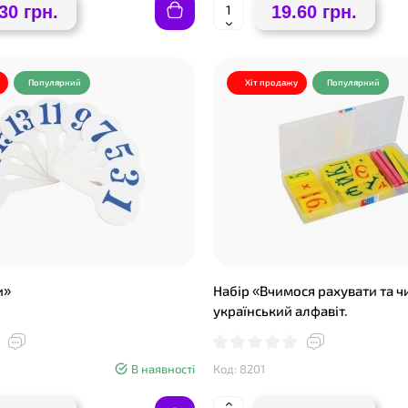
30 грн.
19.60 грн.
Популярний
Хіт продажу
Популярний
и»
Набір «Вчимося рахувати та ч
український алфавіт.
В наявності
Код: 8201