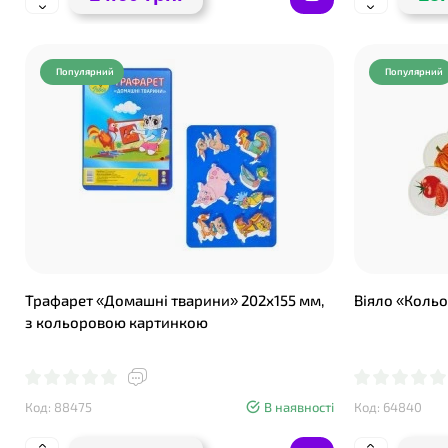
❤
Популярний
Популярний
Трафарет «Домашні тварини» 202х155 мм,
Віяло «Кольо
з кольоровою картинкою
Код: 88475
В наявності
Код: 64840