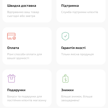
Швидка доставка
Підтримка
Відправимо ваш товар
Служба підтримки клієнтів
сьогодні або завтра
Оплата
Гарантія якості
Різні способи оплати для
Тільки якісна продукція
вашої зручності
Подарунки
Знижки
Бонуси та подарунки для
Більше знижок, більше
постійних клієнтів магазину
заощаджень!