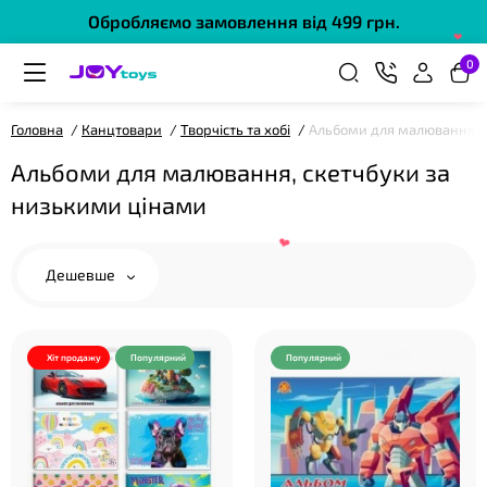
Обробляємо замовлення від 499 грн.
0
Головна
Канцтовари
Творчість та хобі
Альбоми для малювання, 
Альбоми для малювання, скетчбуки за
❤
низькими цінами
Дешевше
❤
Хіт продажу
Популярний
Популярний