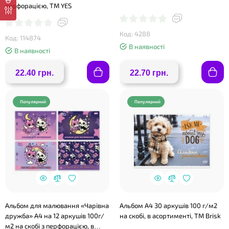
перфорацією, ТМ YES
Код: 4288
Код: 114874
В наявності
В наявності
22.40 грн.
22.70 грн.
Популярний
Популярний
❤
Альбом для малювання «Чарівна
Альбом А4 30 аркушів 100 г/м2
дружба» А4 на 12 аркушів 100г/
на скобі, в асортименті, ТМ Brisk
м2 на скобі з перфорацією, в