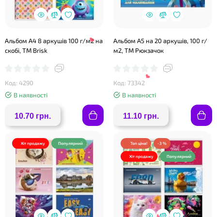
❤
Альбом А4 8 аркушів 100 г/м2 на
Альбом А5 на 20 аркушів, 100 г/
скобі, ТМ Brisk
м2, ТМ Рюкзачок
Код: 4290
Код: 73342
В наявності
В наявності
10.70 грн.
11.10 грн.
Хіт продажу
Популярний
Топ ціна!
-3 %
Хіт продажу
Популярний
❤
❤