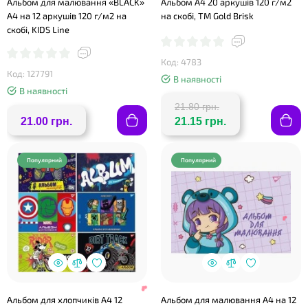
Альбом для малювання «BLACK»
Альбом А4 20 аркушів 120 г/м2
❤
А4 на 12 аркушів 120 г/м2 на
на скобі, ТМ Gold Brisk
скобі, KIDS Line
Код: 4783
❤
Код: 127791
В наявності
В наявності
21.80 грн.
21.00 грн.
21.15 грн.
❤
Популярний
Популярний
Альбом для хлопчиків А4 12
Альбом для малювання А4 на 12