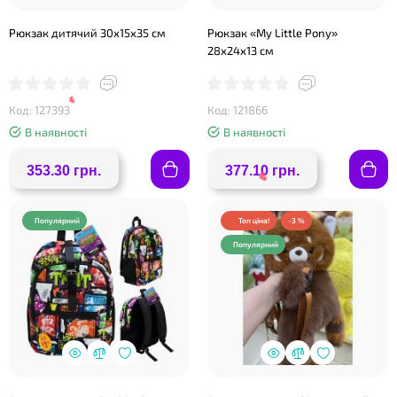
Рюкзак дитячий 30х15х35 см
Рюкзак «My Little Pony»
28х24х13 см
Код: 127393
Код: 121866
В наявності
В наявності
353.30 грн.
377.10 грн.
Популярний
Топ ціна!
-3 %
Популярний
❤