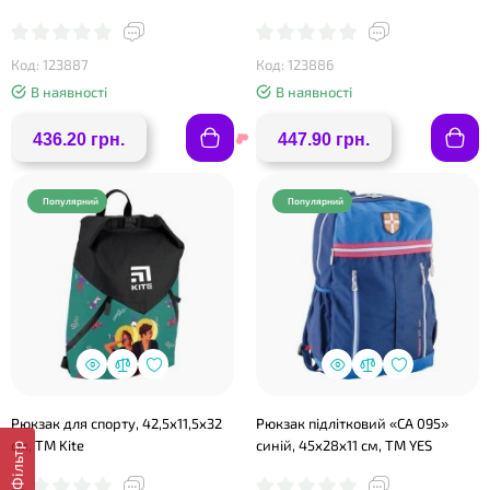
Код: 123887
Код: 123886
В наявності
В наявності
436.20 грн.
447.90 грн.
Популярний
Популярний
❤
❤
Рюкзак для спорту, 42,5х11,5х32
Рюкзак підлітковий «CA 095»
см, ТМ Kite
синій, 45х28х11 см, ТМ YES
Фільтр