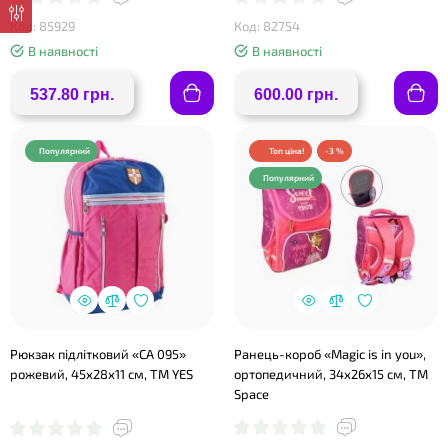
Код: 85929
Код: 82754
В наявності
В наявності
537.80 грн.
600.00 грн.
❤
Популярний
Топ ціна!
-3 %
Популярний
Рюкзак підлітковий «CA 095»
Ранець-короб «Magic is in you»,
рожевий, 45х28х11 см, ТМ YES
ортопедичний, 34х26х15 см, ТМ
Space