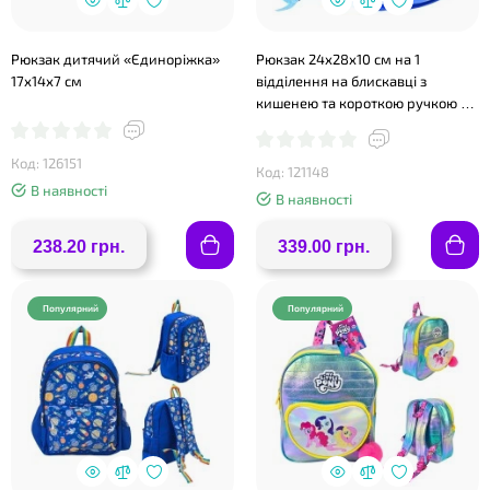
Рюкзак дитячий «Єдиноріжка»
Рюкзак 24х28х10 см на 1
17х14х7 см
відділення на блискавці з
кишенею та короткою ручкою у
пакеті 24х28х6 см, в асортименті
Код: 126151
Код: 121148
В наявності
В наявності
❤
238.20 грн.
339.00 грн.
Популярний
Популярний