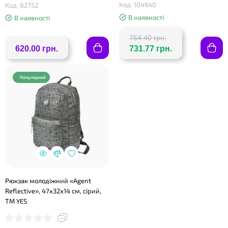
Код: 104640
Код: 82752
В наявності
В наявності
754.40 грн.
620.00 грн.
731.77 грн.
Популярний
Рюкзак молодіжний «Agent
Reflective», 47х32х14 см, сірий,
ТМ YES