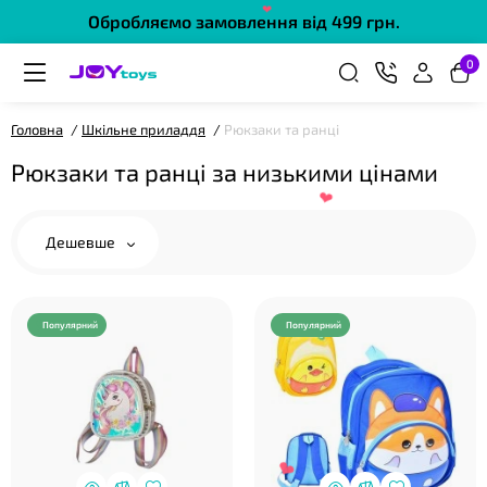
Обробляємо замовлення від 499 грн.
❤
0
Головна
Шкільне приладдя
Рюкзаки та ранці
Рюкзаки та ранці за низькими цінами
Дешевше
❤
Популярний
Популярний
❤