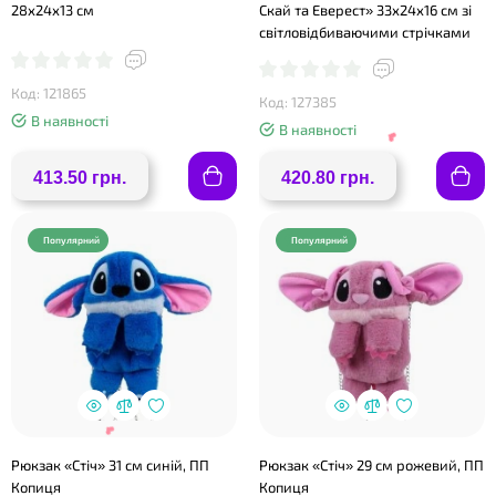
28х24х13 см
Скай та Еверест» 33х24х16 см зі
світловідбиваючими стрічками
Код: 121865
Код: 127385
В наявності
В наявності
❤
413.50 грн.
420.80 грн.
❤
Популярний
Популярний
❤
Рюкзак «Стіч» 31 см синій, ПП
Рюкзак «Стіч» 29 см рожевий, ПП
Копиця
Копиця