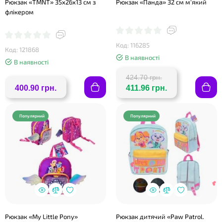
Рюкзак «TMNT» 35х26х13 см з
Рюкзак «Панда» 32 см м'який
❤
флікером
Код: 116285
Код: 121868
В наявності
В наявності
424.70 грн.
❤
400.90 грн.
411.96 грн.
Популярний
Популярний
Рюкзак «My Little Pony»
Рюкзак дитячий «Paw Patrol.