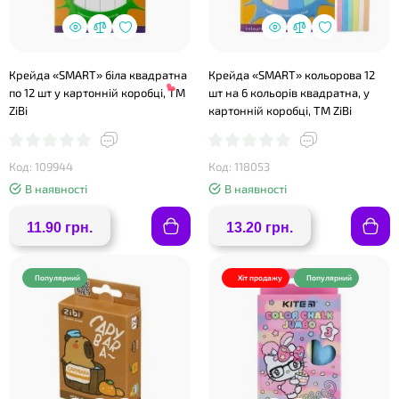
Крейда «SMART» біла квадратна
Крейда «SMART» кольорова 12
по 12 шт у картонній коробці, TM
шт на 6 кольорів квадратна, у
ZiBi
картонній коробці, TM ZiBi
Код: 109944
Код: 118053
❤
В наявності
В наявності
11.90 грн.
13.20 грн.
❤
Популярний
Хіт продажу
Популярний