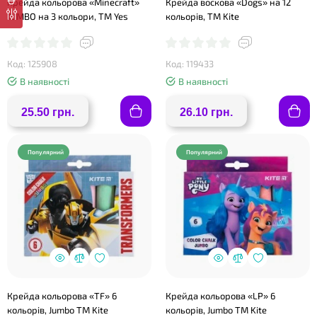
Крейда кольорова «Minecraft»
Крейда воскова «Dogs» на 12
JUMBO на 3 кольори, ТМ Yes
кольорів, ТМ Kite
❤
❤
Код: 125908
Код: 119433
В наявності
В наявності
25.50 грн.
26.10 грн.
Популярний
Популярний
❤
Крейда кольорова «TF» 6
Крейда кольорова «LP» 6
кольорів, Jumbo ТМ Kite
кольорів, Jumbo ТМ Kite