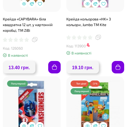
Крейда «CAPYBARA» біла
Крейда кольорова «HK» 3
квадратна 12 шт, у картонній
кольори, Jumbo ТМ Kite
коробці, TM ZiBi
Код: 113900
Код: 126060
В наявності
В наявності
13.40 грн.
19.10 грн.
Популярний
Топ ціна!
-3 %
Популярний