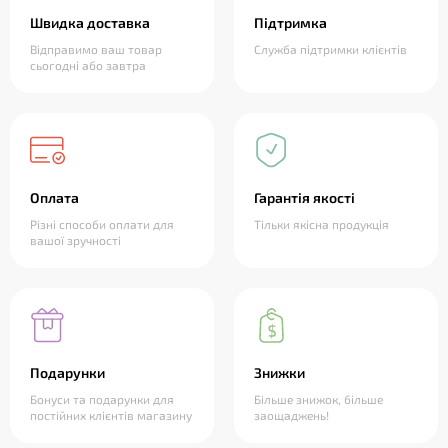
Швидка доставка
Підтримка
Відправимо ваш товар
Служба підтримки клієнтів
сьогодні або завтра
Оплата
Гарантія якості
Різні способи оплати для
Тільки якісна продукція
вашої зручності
Подарунки
Знижки
Бонуси та подарунки для
Більше знижок, більше
постійних клієнтів магазину
заощаджень!