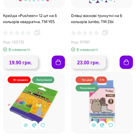
❤
Крейда «Pusheen» 12 шт на 6
Олівці воскові трикутні на 6
кольорів квадратна, ТМ YES
кольорів Jumbo, TM Zibi
❤
Код: 120735
Код: 97991
В наявності
В наявності
19.90 грн.
23.00 грн.
Хіт продажу
Популярний
Топ ціна!
-3 %
Популярний
❤