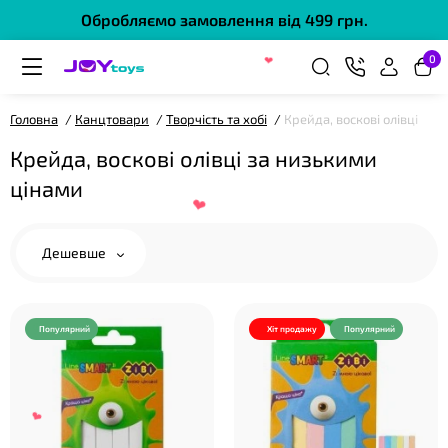
Обробляємо замовлення від 499 грн.
0
❤
Головна
Канцтовари
Творчість та хобі
Крейда, воскові олівці
Крейда, воскові олівці за низькими
цінами
Дешевше
Популярний
Хіт продажу
Популярний
❤
❤