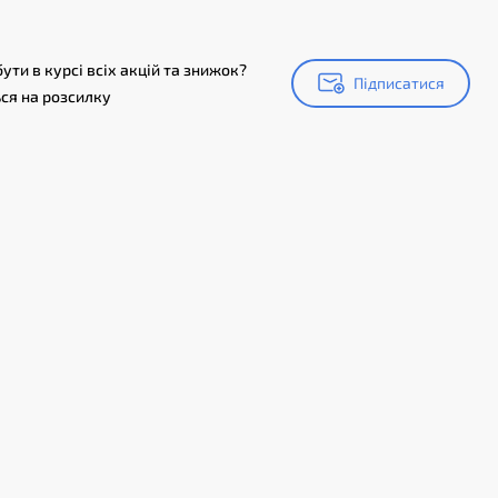
ути в курсі всіх акцій та знижок?
Підписатися
Підписатися
ся на розсилку