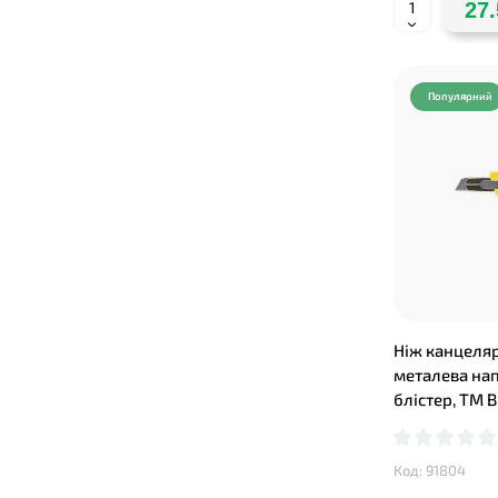
27.
Популярний
Ніж канцеляр
металева нап
блістер, TM 
Код: 91804