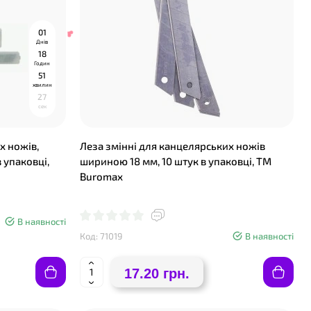
0
1
Днів
1
8
Годин
5
1
хвилин
❤
2
6
сек
х ножів,
Леза змінні для канцелярських ножів
в упаковці,
шириною 18 мм, 10 штук в упаковці, TM
Buromax
❤
В наявності
Код: 71019
В наявності
17.20 грн.