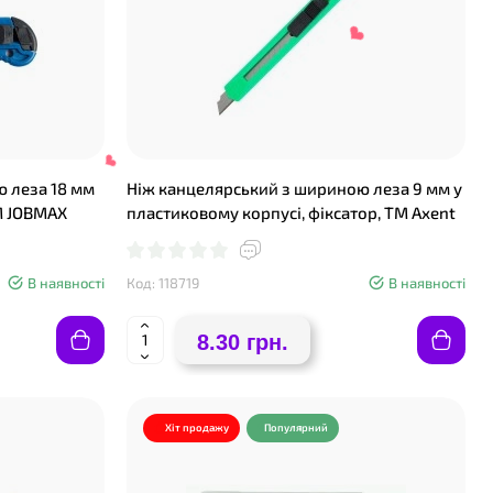
 леза 18 мм
Ніж канцелярський з шириною леза 9 мм у
M JOBMAX
пластиковому корпусі, фіксатор, TM Axent
❤
В наявності
Код: 118719
В наявності
❤
8.30 грн.
❤
Хіт продажу
Популярний