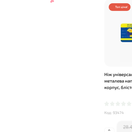
Топ ціна!
Ніж універса
металева на
корпус, бліс
❤
Код: 93474
28.4