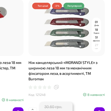
Топ ціна!
-3 %
Популярний
0
1
Днів
1
8
Годин
5
1
хвилин
2
6
сек
 леза 18 мм
Ніж канцелярський «MORANDI STYLE» з
істер, TM
шириною леза 18 мм та механічним
фіксатором леза, в асортименті, ТМ
Buromax
Код: 121248
В наявності
В наявності
30.60 грн.