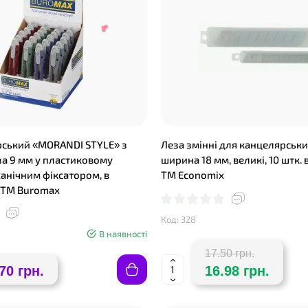
❤
❤
рський «MORANDI STYLE» з
Леза змінні для канцелярськи
а 9 мм у пластиковому
ширина 18 мм, великі, 10 штк. 
❤
ханічним фіксатором, в
TM Economix
 ТМ Buromax
Код: 328
В наявності
17.50 грн.
70 грн.
16.98 грн.