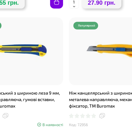
55 грн.
27.90 грн.
Популярний
ський з шириною леза 9 мм,
Ніж канцелярський з шириною
равляюча, гумові вставки,
металева направляюча, меха
Buromax
фіксатор, TM Buromax
В наявності
Код: 72956