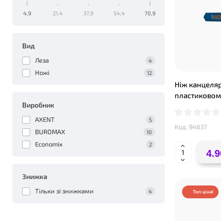
4,9
21,4
37,9
54,4
70,9
❤
Вид
Леза
4
Ножі
12
Ніж канцеляр
пластиковому
Виробник
AXENT
5
Код: 94837
BUROMAX
10
Economix
2
4.9
Знижка
Тільки зі знижками
4
Топ ціна!