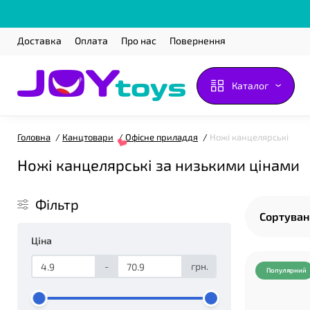
Доставка
Оплата
Про нас
Повернення
Каталог
Головна
Канцтовари
Офісне приладдя
Ножі канцелярські
Ножі канцелярські за низькими цінами
Фільтр
Сортуван
Ціна
-
грн.
Популярний