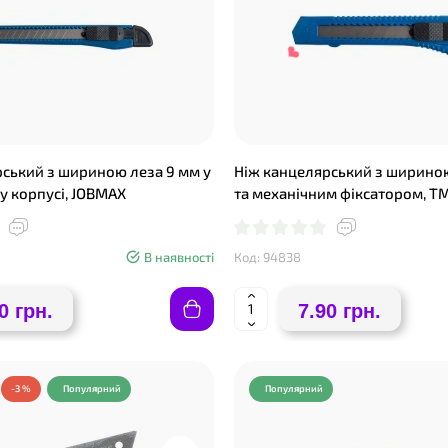
ський з шириною леза 9 мм у
Ніж канцелярський з шириною
 корпусі, JOBMAX
та механічним фіксатором, T
В наявності
Код: 94838
0 грн.
7.90 грн.
❤
-3 %
Популярний
Популярний