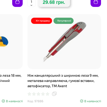
29.68 грн.
Хіт продажу
Популярний
 леза 18 мм,
Ніж канцелярський з шириною леза 9 мм,
нічний
металева направляюча, гумові вставки,
автофіксатор, TM Axent
В наявності
Код: 97886
В наявності