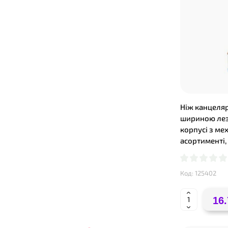
Ніж канцеля
шириною лез
корпусі з ме
асортименті,
Код: 125402
16.