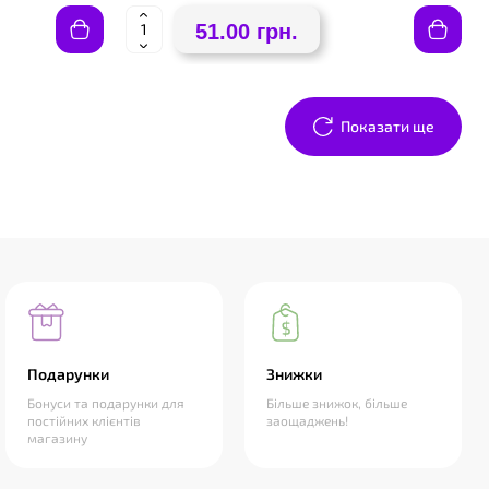
51.00 грн.
Показати ще
Подарунки
Знижки
Бонуси та подарунки для
Більше знижок, більше
постійних клієнтів
заощаджень!
магазину