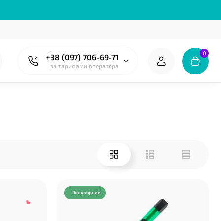
0
+38 (097) 706-69-71
❤
за тарифами оператора
❤
Популярний