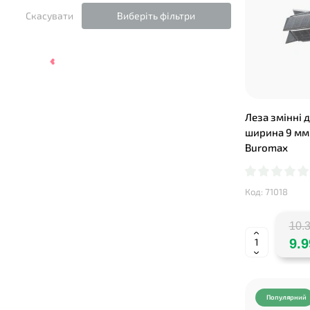
Скасувати
Виберіть фільтри
Леза змінні 
ширина 9 мм,
Buromax
Код: 71018
❤
10.3
9.9
Популярний