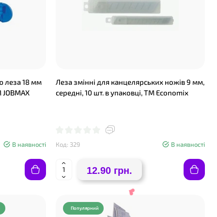
 леза 18 мм
Леза змінні для канцелярських ножів 9 мм,
М JOBMAX
середні, 10 шт. в упаковці, ТМ Economix
В наявності
Код: 329
В наявності
12.90 грн.
й
Популярний