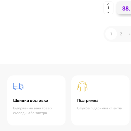
38.
1
2
>
Швидка доставка
Підтримка
Відправимо ваш товар
Служба підтримки клієнтів
сьогодні або завтра