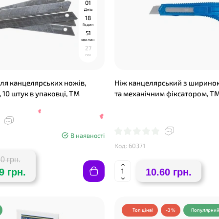
0
1
Днів
1
8
Годин
5
1
хвилин
2
6
сек
для канцелярських ножів,
Ніж канцелярський з шириною
 10 штук в упаковці, TM
та механічним фіксатором, Т
В наявності
Код: 60371
0 грн.
9 грн.
10.60 грн.
Топ ціна!
-3 %
Популярни