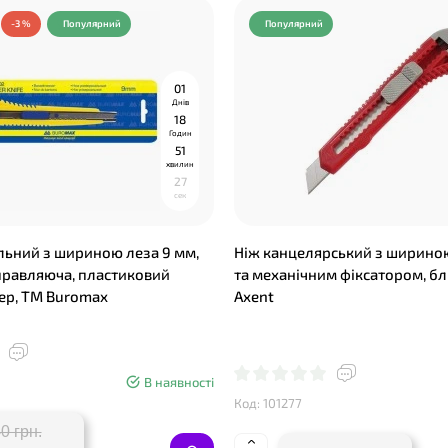
-3 %
Популярний
Популярний
0
1
Днів
1
8
Годин
5
1
хвилин
2
6
сек
льний з шириною леза 9 мм,
Ніж канцелярський з шириною
правляюча, пластиковий
та механічним фіксатором, бл
тер, TM Buromax
Axent
В наявності
Код: 101277
0 грн.