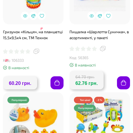
❤
Гризунок «Кільця», на планшетці
Пищалка «Шарлотта Суничка», в
15,5х9,5х4 см, ТМ Технок
асортименті, у пакеті
❤
Код: 56365
Код: 106333
В наявності
В наявності
64.70 грн.
60.20 грн.
62.76 грн.
Популярний
Топ ціна!
-3 %
❤
Популярний