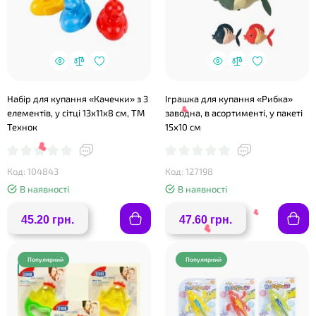
Набір для купання «Качечки» з 3
Іграшка для купання «Рибка»
❤
елементів, у сітці 13х11х8 см, ТМ
заводна, в асортименті, у пакеті
Технок
15х10 см
Код: 104843
Код: 127198
В наявності
В наявності
45.20 грн.
47.60 грн.
Популярний
Популярний
❤