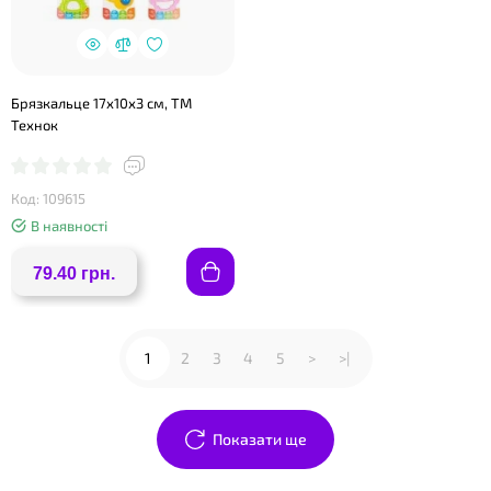
Брязкальце 17х10х3 см, ТМ
Технок
Код: 109615
В наявності
79.40 грн.
❤
1
2
3
4
5
>
>|
Показати ще