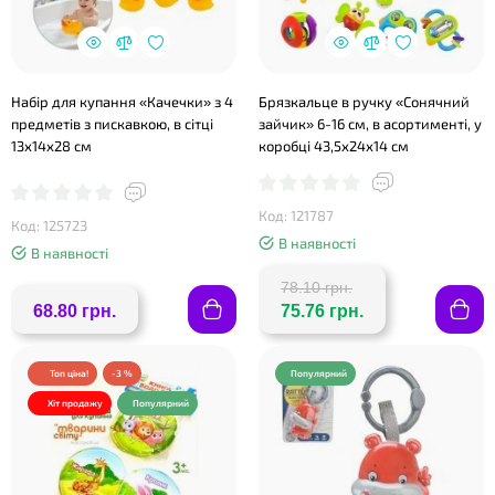
❤
Набір для купання «Качечки» з 4
Брязкальце в ручку «Сонячний
предметів з пискавкою, в сітці
зайчик» 6-16 см, в асортименті, у
13х14х28 см
коробці 43,5х24х14 см
Код: 121787
Код: 125723
В наявності
В наявності
❤
78.10 грн.
68.80 грн.
75.76 грн.
Топ ціна!
-3 %
Популярний
Хіт продажу
Популярний