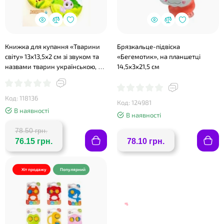
Книжка для купання «Тварини
Брязкальце-підвіска
світу» 13х13,5х2 см зі звуком та
«Бегемотик», на планшетці
назвами тварин українською, у
14,5х3х21,5 см
пакеті 16,5х21х2 см
Код: 118136
Код: 124981
В наявності
В наявності
78.50 грн.
76.15 грн.
78.10 грн.
Хіт продажу
Популярний