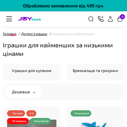
❤
Обробляємо замовлення від 499 грн.
0
Головна
Дитячі іграшки
Іграшки для найменших
Іграшки для найменших за низькими
цінами
❤
Іграшки для купання
Брязкальця та гризунки
Дешевше
❤
Топ ціна!
-3 %
Популярний
Хіт продажу
Популярний