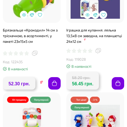
Брязкальце «Крокодил» 14 см з
Іграшка для купання: лялька
тріскачкою, в асортименті, у
13,5х8 см заводна, на планшетці
пакеті 23х15х5 см
24х12 см
Код: 119028
Код: 122435
В наявності
В наявності
58.20 грн.
52.30 грн.
56.45 грн.
Хіт продажу
Популярний
Топ ціна!
-3 %
Популярний