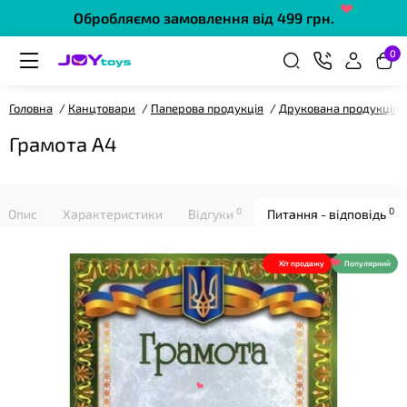
Обробляємо замовлення від 499 грн.
❤
0
Головна
Канцтовари
Паперова продукція
Друкована продукція
Грамота А4
❤
0
0
Опис
Характеристики
Відгуки
Питання - відповідь
Хіт продажу
Популярний