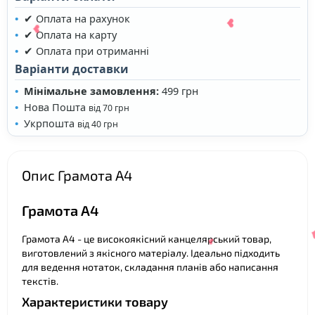
✔ Оплата на рахунок
✔ Оплата на карту
✔ Оплата при отриманні
Варіанти доставки
Мінімальне замовлення:
499 грн
Нова Пошта
від 70 грн
❤
Укрпошта
від 40 грн
❤
❤
Опис Грамота А4
❤
Грамота А4
Грамота А4 - це високоякісний канцелярський товар,
виготовлений з якісного матеріалу. Ідеально підходить
для ведення нотаток, складання планів або написання
текстів.
Характеристики товару