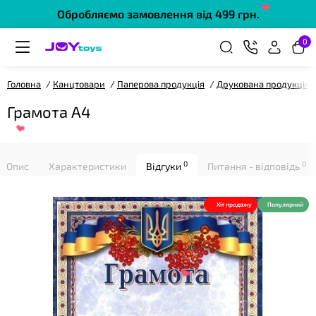
Обробляємо замовлення від 499 грн.
❤
0
Головна
Канцтовари
Паперова продукція
Друкована продукція
Грамота А4
0
0
Опис
Характеристики
Відгуки
Питання - відповідь
❤
Хіт продажу
Популярний
❤