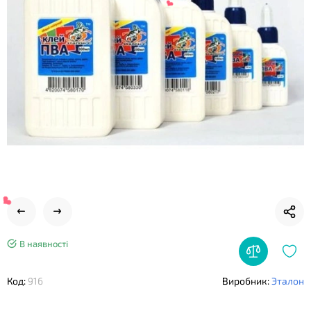
❤
❤
В наявності
Код:
916
Виробник:
Эталон