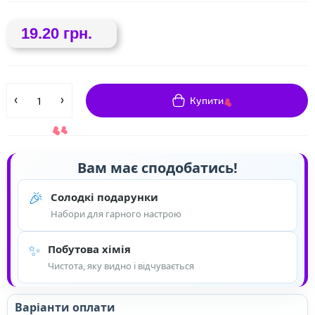
19.20 грн.
❤
Купити
Вам має сподобатись!
🎉
Солодкі подарунки
Набори для гарного настрою
✨
Побутова хімія
❤
❤
Чистота, яку видно і відчувається
Варіанти оплати