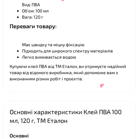
Вид: ПВА
❤
Об'єм: 100 мл
Вага: 120 г
Переваги товару:
Має швидку та міцну фіксацію
❤
Підходить для широкого спектру матеріалів
Легко вимивається водою
Купуючи клей ПВА від ТМ Еталон, ви отримуєте надійний
товар від відомого виробника, який допоможе вам з
❤
виконанням різних робіт і проєктів.
Основні характеристики Клей ПВА 100
мл, 120 г, ТМ Еталон
Основні