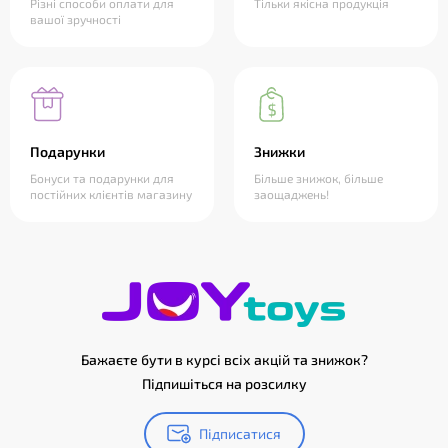
Різні способи оплати для
Тільки якісна продукція
вашої зручності
Подарунки
Знижки
Бонуси та подарунки для
Більше знижок, більше
постійних клієнтів магазину
заощаджень!
Бажаєте бути в курсі всіх акцій та знижок?
Підпишіться на розсилку
Підписатися