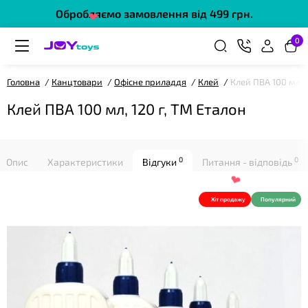
Обробляємо замовлення від 499 грн.
❤
0
Головна
Канцтовари
Офісне приладдя
Клей
Клей ПВА 100 мл, 1
Клей ПВА 100 мл, 120 г, ТМ Еталон
❤
0
0
Опис
Характеристики
Відгуки
Питання - відповідь
Хіт продажу
Популярний