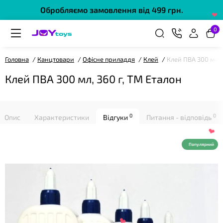
Обробляємо замовлення від 499 грн.
❤
0
Головна
Канцтовари
Офісне приладдя
Клей
Клей ПВА 300 мл, 
Клей ПВА 300 мл, 360 г, ТМ Еталон
0
0
Опис
Характеристики
Відгуки
Питання - відповідь
❤
Популярний