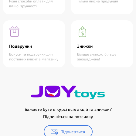
Різні способи оплати для
Тільки якісна продукція
вашої зручності
Подарунки
Знижки
Бонуси та подарунки для
Більше знижок, більше
постійних клієнтів магазину
заощаджень!
Бажаєте бути в курсі всіх акцій та знижок?
Підпишіться на розсилку
Підписатися