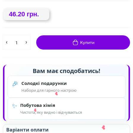
46.20 грн.
❤
Купити
Вам має сподобатись!
🎉
Солодкі подарунки
Набори для гарного настрою
✨
Побутова хімія
Чистота, яку видно і відчувається
Варіанти оплати