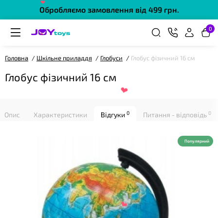
❤
Обробляємо замовлення від 499 грн.
0
Головна
Шкільне приладдя
Глобуси
Глобус фізичний 16 см
Глобус фізичний 16 см
❤
0
0
Опис
Характеристики
Відгуки
Питання - відповідь
Популярний
❤