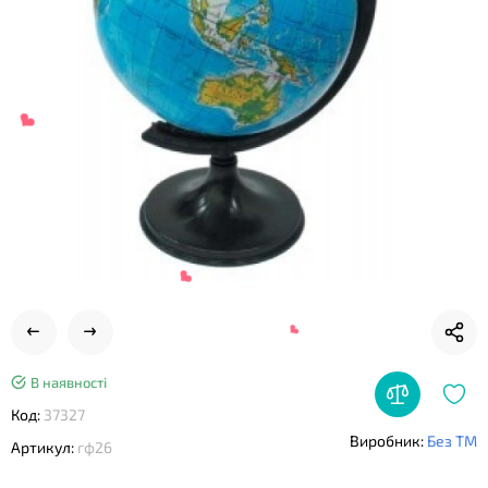
❤
В наявності
❤
Код:
37327
Виробник:
Без ТМ
Артикул:
гф26