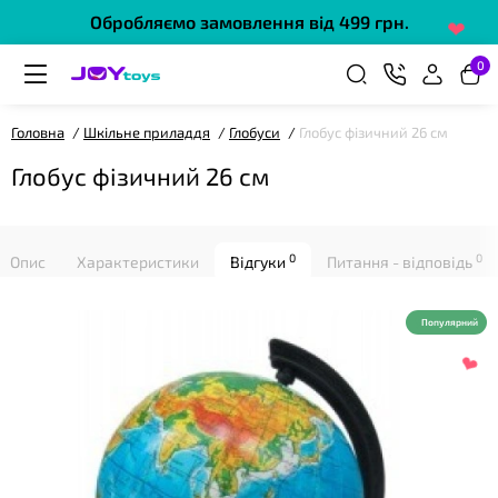
Обробляємо замовлення від 499 грн.
❤
0
Головна
Шкільне приладдя
Глобуси
Глобус фізичний 26 см
Глобус фізичний 26 см
❤
0
0
Опис
Характеристики
Відгуки
Питання - відповідь
Популярний