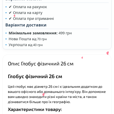
✔ Оплата на рахунок
✔ Оплата на карту
✔ Оплата при отриманні
Варіанти доставки
Мінімальне замовлення:
499 грн
Нова Пошта
від 70 грн
Укрпошта
від 40 грн
Опис Глобус фізичний 26 см
Глобус фізичний 26 см
❤
Цей глобус має діаметр 26 см і є ідеальним додатком до
вашого офісного або домашнього інтер'єру. Він допоможе
вам швидко знаходити різні країни та міста, а також
дізнаватися більше про їх географію.
❤
❤
Характеристики товару: