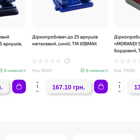
евий
Діркопробивач до 25 аркушів
Діркопроби
5 аркушів,
металевий, синій, ТМ JOBMAX
«MORANDI S
бордовий, 
В наявності
Код: 99081
В наявності
Код: 119392
.
167.10 грн.
1