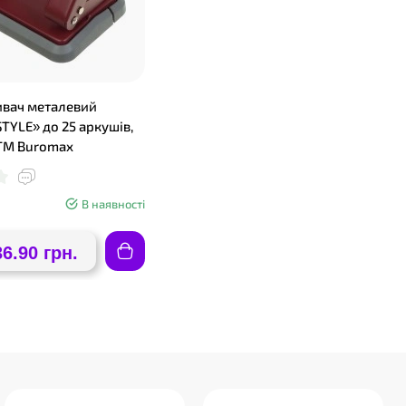
вач металевий
TYLE» до 25 аркушів,
TM Buromax
В наявності
36.90 грн.