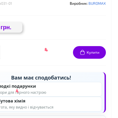
4031-01
Виробник:
BUROMAX
 грн.
Купити
❤
Вам має сподобатись!
лодкі подарунки
ори для гарного настрою
утова хімія
ота, яку видно і відчувається