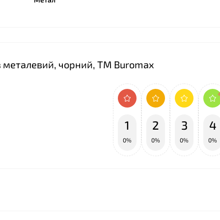
❤
в металевий, чорний, ТМ Buromax
1
2
3
4
0%
0%
0%
0%