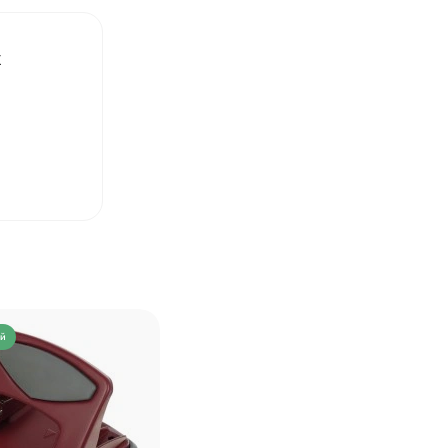
x
❤
❤
ий