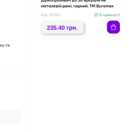
металевій рамі, чорний, ТМ Buromax
Код: 60363
В наявності
235.40 грн.
❤
ко та