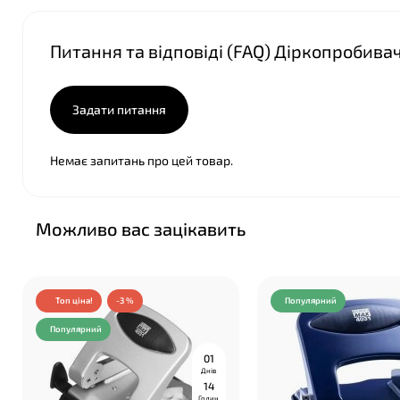
Питання та відповіді (FAQ) Діркопробива
Задати питання
Немає запитань про цей товар.
Можливо вас зацікавить
Топ ціна!
-3 %
Популярний
Популярний
0
1
Днів
1
4
Годин