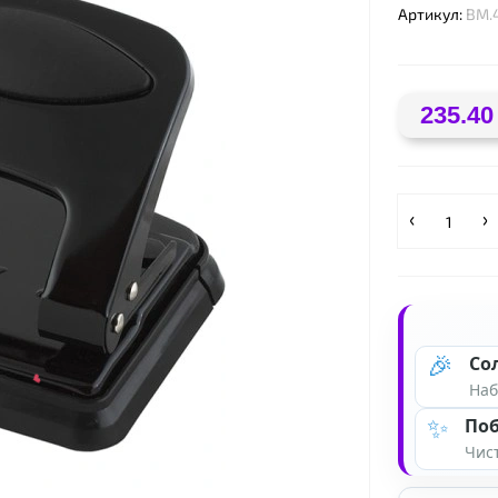
Артикул:
BM.
235.40
🎉
Со
Наб
✨
Поб
Чист