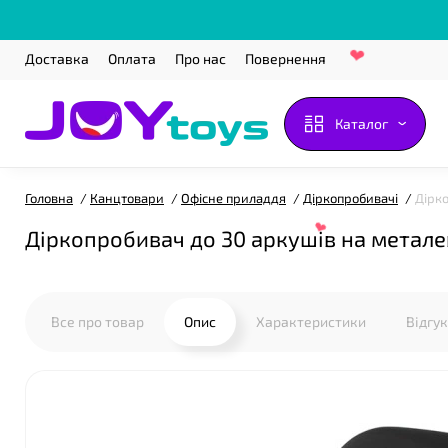
Доставка
Оплата
Про нас
Повернення
Каталог
Головна
Канцтовари
Офісне приладдя
Діркопробивачі
Дірк
Діркопробивач до 30 аркушів на метале
Все про товар
Опис
Характеристики
Відгу
❤