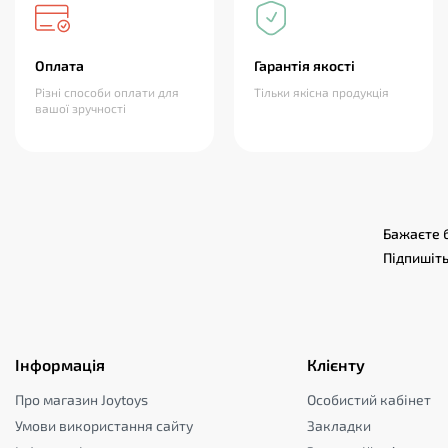
Оплата
Гарантія якості
Різні способи оплати для
Тільки якісна продукція
вашої зручності
Бажаєте б
Підпишіть
Інформація
Клієнту
Про магазин Joytoys
Особистий кабінет
Умови використання сайту
Закладки