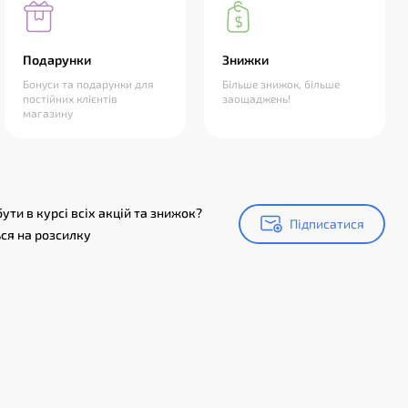
Подарунки
Знижки
Бонуси та подарунки для
Більше знижок, більше
постійних клієнтів
заощаджень!
магазину
ути в курсі всіх акцій та знижок?
Підписатися
Підписатися
ся на розсилку