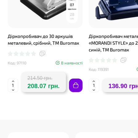
0
7
хвилин
2
7
сек
Діркопробивач до 30 аркушів
Діркопробивач метал
металевий, срібний, ТМ Buromax
«MORANDI STYLE» до 2
синій, TM Buromax
Код: 97110
В наявності
Код: 119391
214.50 грн.
208.07 грн.
136.90 грн