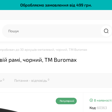
Обробляємо замовлення від 499 грн.
❤
опробивач до 30 аркушів металевий, чорний, ТМ Buromax
вій рамі, чорний, ТМ Buromax
❤
0
0
ки
Питання - відповідь
В наявності
Популярний
Код:
60363