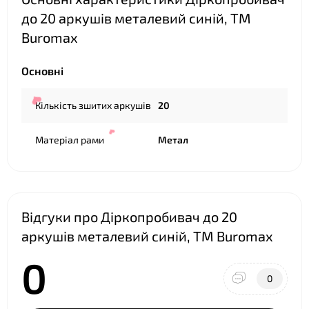
до 20 аркушів металевий синій, ТМ
Buromax
❤
Основні
Кількість зшитих аркушів
20
Матеріал рами
Метал
Відгуки про Діркопробивач до 20
аркушів металевий синій, ТМ Buromax
0
❤
0
❤