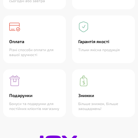
сьогодні або завтра
Оплата
Гарантія якості
Різні способи оплати для
Тільки якісна продукція
вашої зручності
Подарунки
Знижки
Бонуси та подарунки для
Більше знижок, більше
постійних клієнтів магазину
заощаджень!