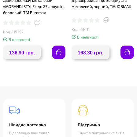
Діркопробивач металевий
Діркопробивач до 30 аркушів
«MORANDI STYLE» до 25 аркушів,
металевий, чорний, ТМ JOBMAX
бордовий, TM Buromax
❤
Код: 61411
Код: 119392
В наявності
В наявності
136.90 грн.
168.30 грн.
Швидка доставка
Підтримка
Відправимо ваш товар
Служба підтримки клієнтів