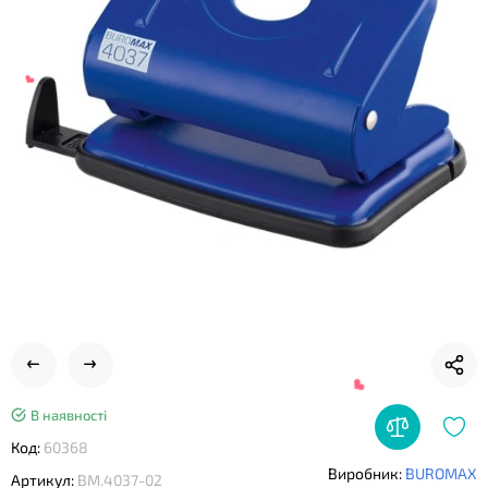
❤
❤
В наявності
Код:
60368
Виробник:
BUROMAX
Артикул:
BM.4037-02