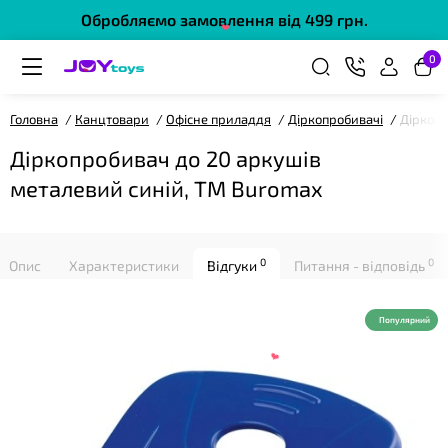
Обробляємо замовлення від 499 грн.
0
❤
Головна
Канцтовари
Офісне приладдя
Діркопробивачі
Діркопр
Діркопробивач до 20 аркушів
металевий синій, ТМ Buromax
❤
0
0
Опис
Характеристики
Відгуки
Питання - відповідь
Популярний