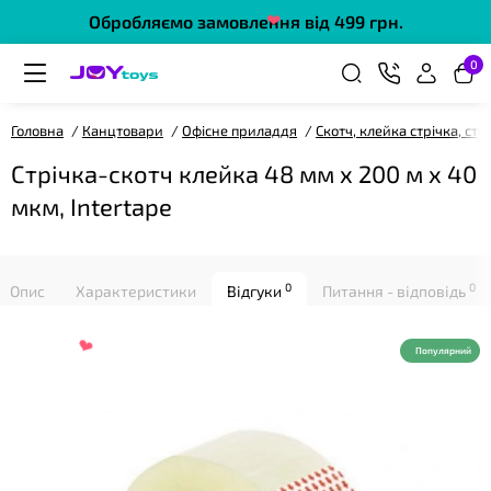
Обробляємо замовлення від 499 грн.
0
❤
Головна
Канцтовари
Офісне приладдя
Скотч, клейка стрічка, стр
Стрічка-скотч клейка 48 мм х 200 м х 40
мкм, Intertape
❤
0
0
Опис
Характеристики
Відгуки
Питання - відповідь
Популярний