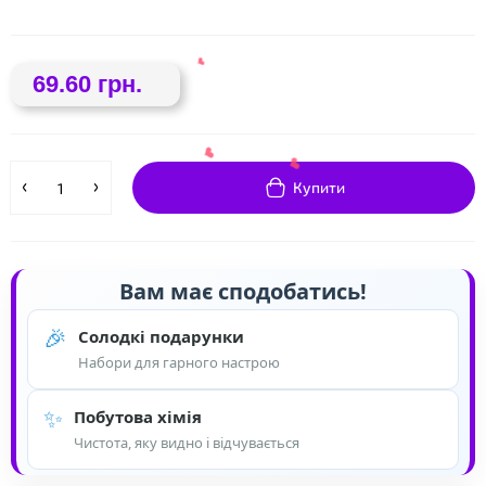
❤
69.60 грн.
Купити
Вам має сподобатись!
❤
🎉
Солодкі подарунки
Набори для гарного настрою
❤
✨
Побутова хімія
Чистота, яку видно і відчувається
❤