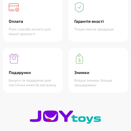
Оплата
Гарантія якості
Різні способи оплати для
Тільки якісна продукція
вашої зручності
Подарунки
Знижки
Бонуси та подарунки для
Більше знижок, більше
постійних клієнтів магазину
заощаджень!