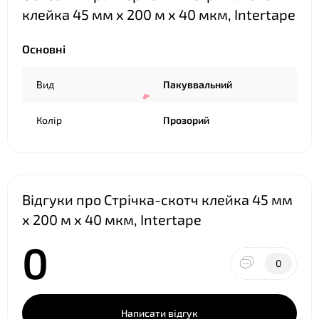
❤
клейка 45 мм х 200 м х 40 мкм, Intertape
Основні
Вид
Пакуввальний
Колір
Прозорий
Відгуки про Стрічка-скотч клейка 45 мм
х 200 м х 40 мкм, Intertape
0
❤
0
Написати відгук