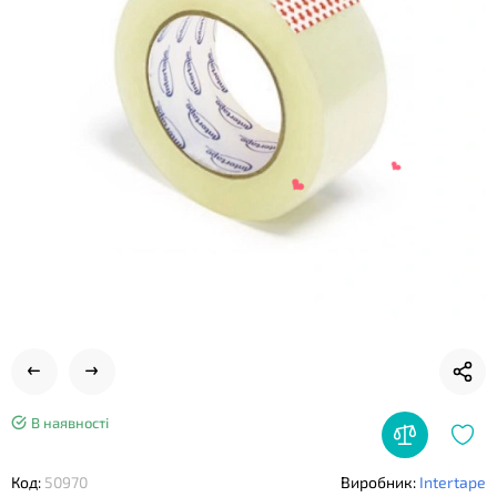
❤
❤
В наявності
Код:
50970
Виробник:
Intertape