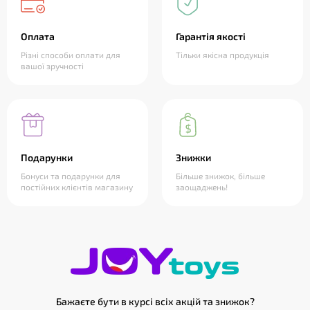
Оплата
Гарантія якості
Різні способи оплати для
Тільки якісна продукція
вашої зручності
Подарунки
Знижки
Бонуси та подарунки для
Більше знижок, більше
постійних клієнтів магазину
заощаджень!
Бажаєте бути в курсі всіх акцій та знижок?