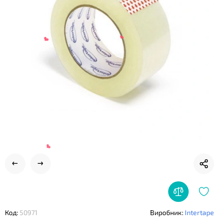
❤
❤
❤
Код:
50971
Виробник:
Intertape