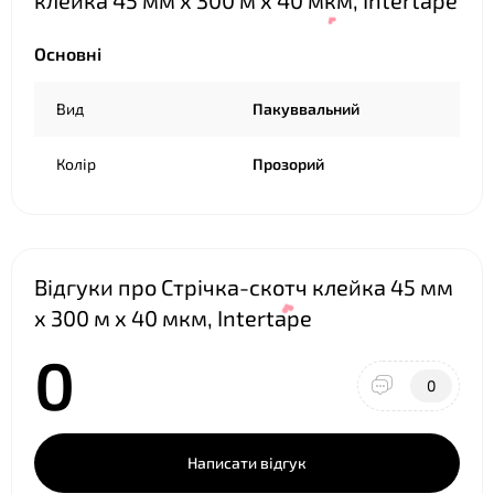
клейка 45 мм х 300 м х 40 мкм, Intertape
❤
❤
Основні
Вид
Пакуввальний
Колір
Прозорий
❤
Відгуки про Стрічка-скотч клейка 45 мм
х 300 м х 40 мкм, Intertape
0
0
Написати відгук