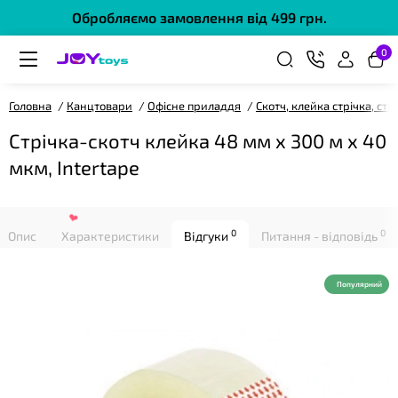
Обробляємо замовлення від 499 грн.
0
Головна
Канцтовари
Офісне приладдя
Скотч, клейка стрічка, стр
Стрічка-скотч клейка 48 мм х 300 м х 40
мкм, Intertape
❤
0
0
Опис
Характеристики
Відгуки
Питання - відповідь
Популярний