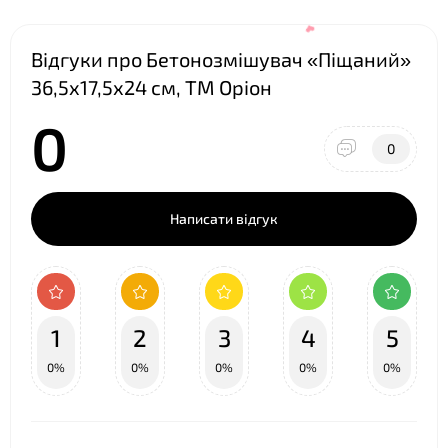
Відгуки про Бетонозмішувач «Піщаний»
36,5х17,5х24 см, ТМ Оріон
0
0
Написати відгук
❤
1
2
3
4
5
0%
0%
0%
0%
0%