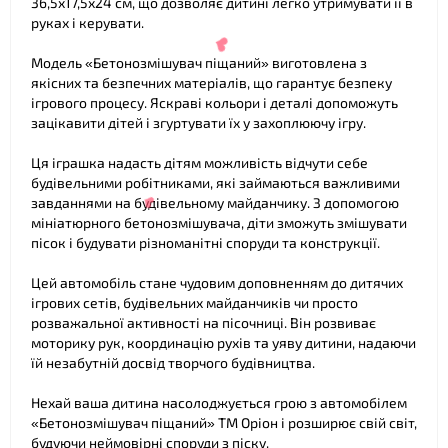
36,5х17,5х24 см, що дозволяє дитині легко утримувати її в
руках і керувати.
Модель «Бетонозмішувач піщаний» виготовлена з
якісних та безпечних матеріалів, що гарантує безпеку
ігрового процесу. Яскраві кольори і деталі допоможуть
зацікавити дітей і згуртувати їх у захоплюючу ігру.
Ця іграшка надасть дітям можливість відчути себе
будівельними робітниками, які займаються важливими
завданнями на будівельному майданчику. З допомогою
мініатюрного бетонозмішувача, діти зможуть змішувати
пісок і будувати різноманітні споруди та конструкції.
❤
Цей автомобіль стане чудовим доповненням до дитячих
ігрових сетів, будівельних майданчиків чи просто
розважальної активності на пісочниці. Він розвиває
моторику рук, координацію рухів та уяву дитини, надаючи
їй незабутній досвід творчого будівництва.
❤
Нехай ваша дитина насолоджується грою з автомобілем
«Бетонозмішувач піщаний» ТМ Оріон і розширює свій світ,
будуючи неймовірні споруди з піску.