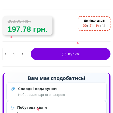
До кінця акції:
203.90 грн.
0
0
2
1
1
4
1
5
197.78 грн.
Купити
Вам має сподобатись!
🎉
Солодкі подарунки
Набори для гарного настрою
❤
✨
Побутова хімія
❤