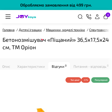
Обробляємо замовлення від 499 грн.
0
Головна
Дитячі іграшки
Машинки, моделі техніки
Спецтранспор
Бетонозмішувач «Піщаний» 36,5х17,5х24
❤
см, ТМ Оріон
0
0
Опис
Характеристики
Відгуки
Питання - відповідь
Топ ціна!
-3 %
Популярний
❤