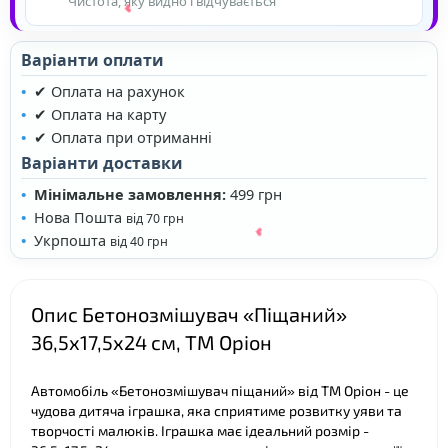
Чистота, яку видно і відчувається
Варіанти оплати
✔ Оплата на рахунок
✔ Оплата на карту
✔ Оплата при отриманні
Варіанти доставки
Мінімальне замовлення:
499 грн
❤
Нова Пошта
від 70 грн
Укрпошта
від 40 грн
❤
Опис Бетонозмішувач «Піщаний»
36,5х17,5х24 см, ТМ Оріон
Автомобіль «Бетонозмішувач піщаний» від ТМ Оріон - це
чудова дитяча іграшка, яка сприятиме розвитку уяви та
творчості малюків. Іграшка має ідеальний розмір -
❤