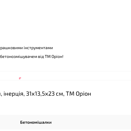
 іграшковими інструментами
 бетонозмішувачем від ТМ Оріон!
інерція, 31х13,5х23 см, ТМ Оріон
Бетономішалки