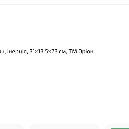
, інерція, 31х13,5х23 см, ТМ Оріон
❤