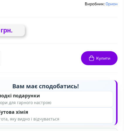
Виробник:
Орион
 грн.
Купити
Вам має сподобатись!
лодкі подарунки
ори для гарного настрою
утова хімія
ота, яку видно і відчувається