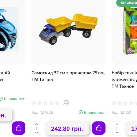
Популярн
синій
Самоскид 32 см з причепом 25 см,
Набір техні
ес
ТМ Тигрес
елементів, 
ТМ Технок
В наявності
Код: 127826
В наявності
Код: 121231
рн.
242.80 грн.
1