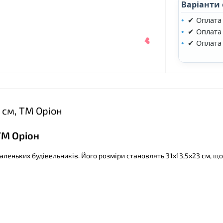
Варіанти
✔ Оплата
✔ Оплата 
✔ Оплата
 см, ТМ Оріон
 ТМ Оріон
аленьких будівельників. Його розміри становлять 31х13,5х23 см, щ
❤