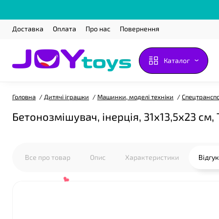
❤
Доставка
Оплата
Про нас
Повернення
Каталог
Головна
Дитячі іграшки
Машинки, моделі техніки
Спецтрансп
Бетонозмішувач, інерція, 31х13,5х23 см,
Все про товар
Опис
Характеристики
Відгу