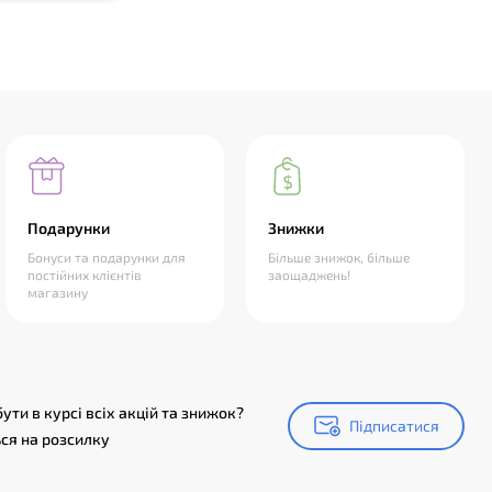
Подарунки
Знижки
Бонуси та подарунки для
Більше знижок, більше
постійних клієнтів
заощаджень!
магазину
ути в курсі всіх акцій та знижок?
Підписатися
Підписатися
ся на розсилку