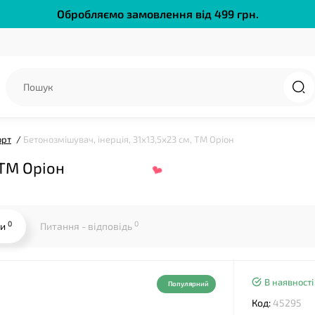
Обробляємо замовлення від 499 грн.
орт
Бетонозмішувач, інерція, 31х13,5х23 см, ТМ Оріон
 ТМ Оріон
❤
0
0
ки
Питання - відповідь
В наявності
Популярний
Код:
45295