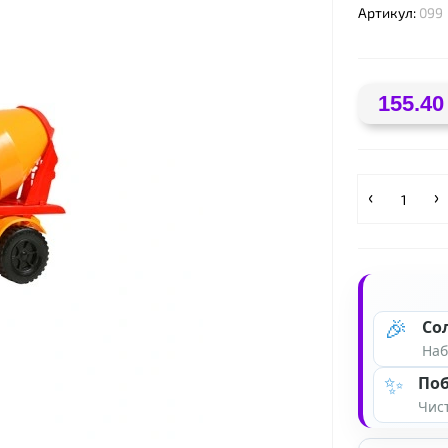
Артикул:
099
155.40
❤
🎉
Со
Наб
✨
Поб
Чист