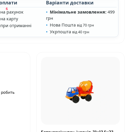
 оплати
Варіанти доставки
 на рахунок
Мінімальне замовлення:
499
грн
на карту
Нова Пошта
 при отриманні
від 70 грн
Укрпошта
від 40 грн
о робить
❤
Бетонозмішувач, інерція, 31х13,5х23