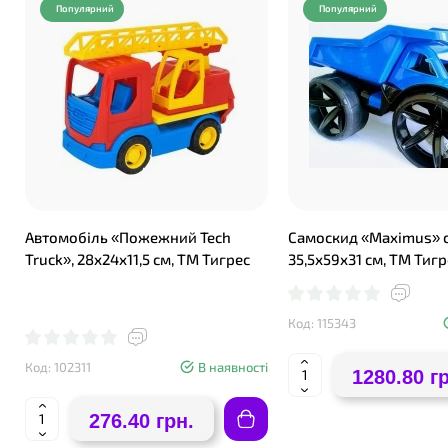
Популярний
Популярний
Автомобіль «Пожежний Tech
Самоскид «Maximus» 
Truck», 28х24х11,5 см, ТМ Тигрес
35,5х59х31 см, ТМ Тигр
Код: 115343
Код: 102311
В наявності
1280.80 г
276.40 грн.