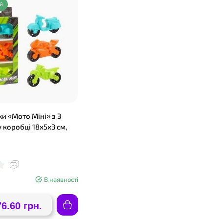
ий
ки «Мото Міні» з 3
у коробці 18х5х3 см,
В наявності
76.60 грн.