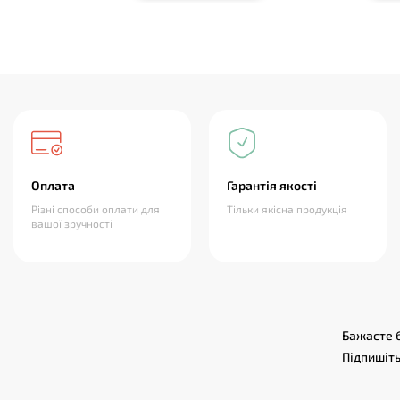
Оплата
Гарантія якості
Різні способи оплати для
Тільки якісна продукція
вашої зручності
Бажаєте б
Підпишіть