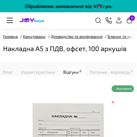
Обробляємо замовлення від 499 грн.
❤
0
Головна
Канцтовари
Діловодство та архівування
Бланки та журн
Накладна А5 з ПДВ, офсет, 100 аркушів
❤
0
0
Опис
Характеристики
Відгуки
Питання - відповідь
Популярний