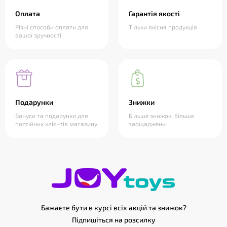
Оплата
Гарантія якості
Різні способи оплати для
Тільки якісна продукція
вашої зручності
Подарунки
Знижки
Бонуси та подарунки для
Більше знижок, більше
постійних клієнтів магазину
заощаджень!
Бажаєте бути в курсі всіх акцій та знижок?
Підпишіться на розсилку