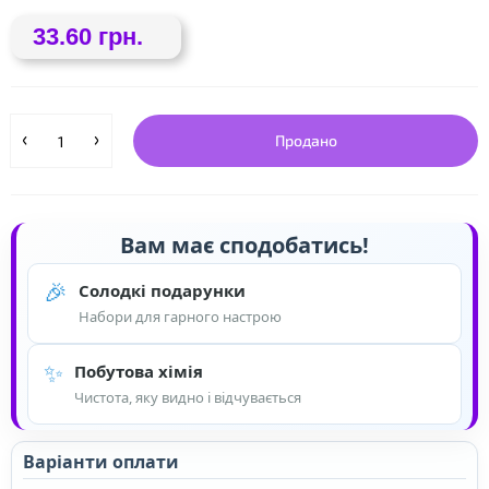
33.60 грн.
Продано
❤
Вам має сподобатись!
🎉
❤
Солодкі подарунки
Набори для гарного настрою
✨
Побутова хімія
Чистота, яку видно і відчувається
Варіанти оплати