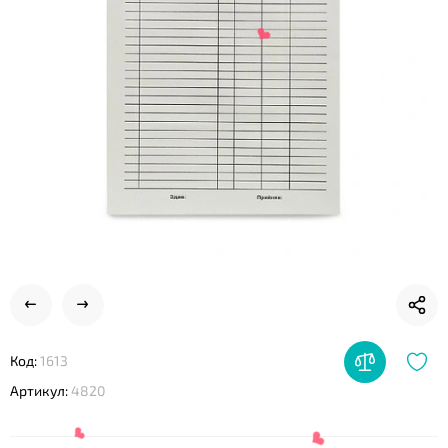
❤
❤
Код:
1613
Артикул:
4820