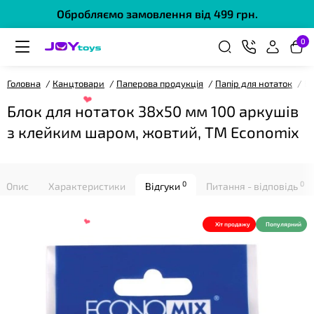
Обробляємо замовлення від 499 грн.
0
❤
Головна
Канцтовари
Паперова продукція
Папір для нотаток
Бл
Блок для нотаток 38х50 мм 100 аркушів
з клейким шаром, жовтий, ТМ Economix
0
0
Опис
Характеристики
Відгуки
Питання - відповідь
Хіт продажу
Популярний