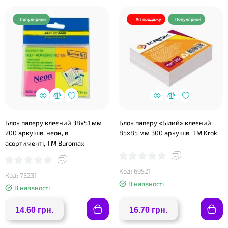
Популярний
Хіт продажу
Популярний
Блок паперу клеєний 38х51 мм
Блок паперу «Білий» клеєний
200 аркушів, неон, в
85х85 мм 300 аркушів, ТМ Krok
асортименті, ТМ Buromax
Код: 69521
Код: 73231
В наявності
В наявності
14.60 грн.
16.70 грн.