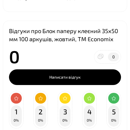
Відгуки про Блок паперу клеєний 35х50
мм 100 аркушів, жовтий, ТМ Economix
0
❤
0
Написати відгук
1
2
3
4
5
0%
0%
0%
0%
0%