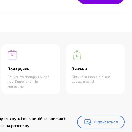
Подарунки
Знижки
Бонуси та подарунки для
Більше знижок, більше
постійних клієнтів
заощаджень!
магазину
ути в курсі всіх акцій та знижок?
Підписатися
Підписатися
ся на розсилку