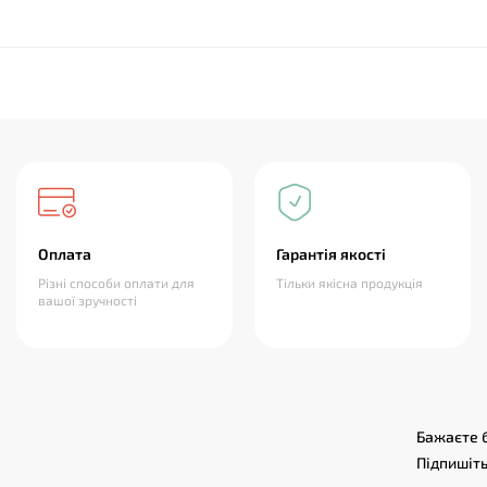
Оплата
Гарантія якості
Різні способи оплати для
Тільки якісна продукція
вашої зручності
Бажаєте б
Підпишіть