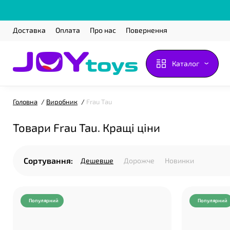
Доставка
Оплата
Про нас
Повернення
Каталог
Головна
Виробник
Frau Tau
Товари Frau Tau. Кращі ціни
Сортування:
Дешевше
Дорожче
Новинки
Популярний
Популярний