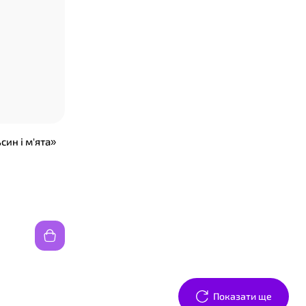
син і м'ята»
❤
Показати ще