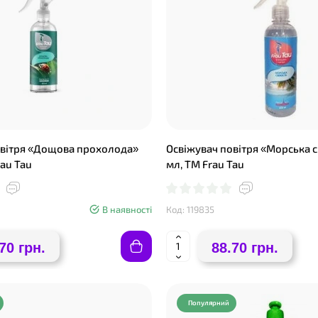
овітря «Дощова прохолода»
Освіжувач повітря «Морська с
rau Tau
мл, ТМ Frau Tau
❤
В наявності
Код: 119835
70 грн.
88.70 грн.
Популярний