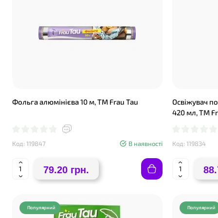
Фольга алюмінієва 10 м, ТМ Frau Tau
Освіжувач п
420 мл, ТМ F
Код: 119847
В наявності
Код: 119834
79.20 грн.
88.
Популярний
Популярний