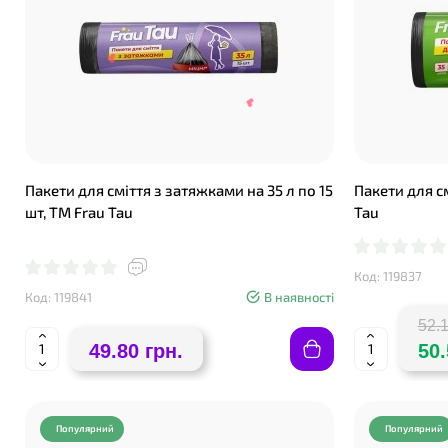
Пакети для сміття з затяжками на 35 л по 15
Пакети для см
шт, ТМ Frau Tau
Tau
Код: 119837
❤
Код: 119841
В наявності
❤
52.1
49.80 грн.
50.
Популярний
Популярний