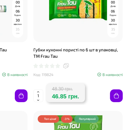
0
0
0
0
Днів
Днів
0
6
0
6
Годин
Годин
❤
3
0
3
0
хвилин
хвилин
3
4
3
4
сек
сек
 Tau
Губки кухонні пористі по 6 шт в упаковці,
TM Frau Tau
В наявності
Код: 119824
В наявності
48.30 грн.
46.85 грн.
Топ ціна!
-3 %
Популярний