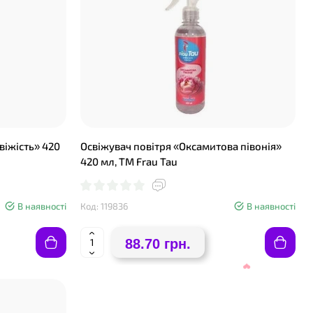
❤
віжість» 420
Освіжувач повітря «Оксамитова півонія»
420 мл, ТМ Frau Tau
В наявності
Код: 119836
В наявності
88.70 грн.