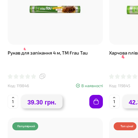
Рукав для запікання 4 м, ТМ Frau Tau
Харчова плівк
Код: 119846
В наявності
Код: 119845
39.30 грн.
42.
❤
❤
Популярний
Топ ціна!