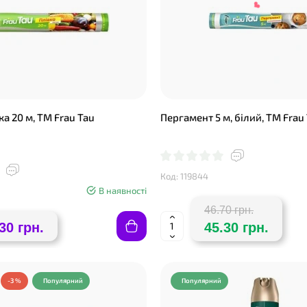
а 20 м, ТМ Frau Tau
Пергамент 5 м, білий, ТМ Frau
❤
❤
Код: 119844
В наявності
46.70 грн.
30 грн.
45.30 грн.
-3 %
Популярний
Популярний