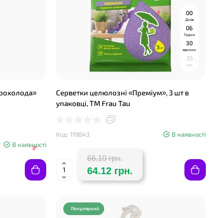
0
0
Днів
0
6
Годин
3
0
хвилин
3
4
сек
прохолода»
Серветки целюлозні «Преміум», 3 шт в
упаковці, ТМ Frau Tau
❤
Код: 119843
В наявності
В наявності
66.10 грн.
64.12 грн.
Популярний