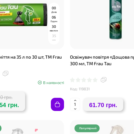
0
0
Днів
0
6
Годин
3
0
хвилин
3
4
сек
іття на 35 л по 30 шт, ТМ Frau
Освіжувач повітря «Дощова 
300 мл, ТМ Frau Tau
В наявності
Код: 119831
0 грн.
54 грн.
61.70 грн.
Популярний