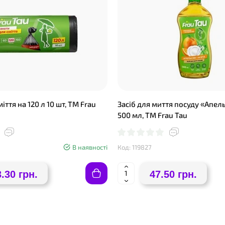
іття на 120 л 10 шт, ТМ Frau
Засіб для миття посуду «Апель
500 мл, ТМ Frau Tau
В наявності
Код: 119827
.30 грн.
47.50 грн.