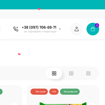
0
+38 (097) 706-69-71
❤
за тарифами оператора
❤
й
Топ ціна!
-3 %
Популярний