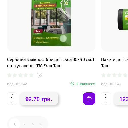
Серветка з мікрофібри для скла 30х40 см, 1
Пакети для см
шт в упаковці, ТМ Frau Tau
Tau
Код: 119842
В наявності
Код: 119840
92.70 грн.
123
1
2
>
>|