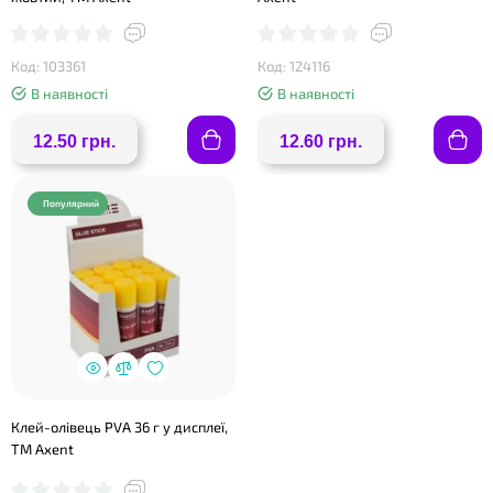
Код: 103361
Код: 124116
В наявності
В наявності
12.50 грн.
12.60 грн.
Популярний
Клей-олівець PVA 36 г у дисплеї,
TM Axent