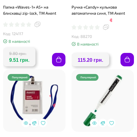
Папка «Waves-1» А5+ на
Ручка «Candy» кулькова
блискавці zip-lock, ТМ Axent
автоматична синя, ТМ Axent
Код: 124117
Код: 88270
В наявності
В наявності
❤
9.80 грн.
9.51 грн.
115.20 грн.
❤
Популярний
Популярний