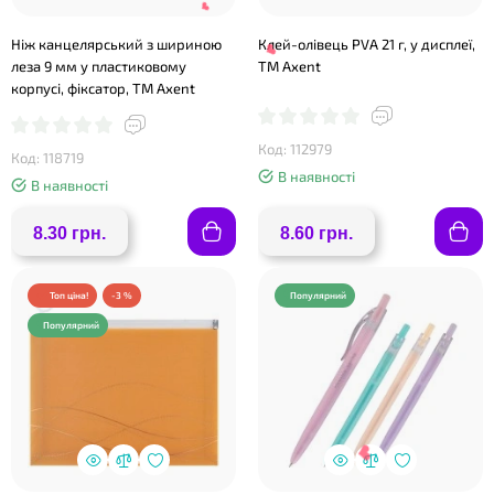
Ніж канцелярський з шириною
Клей-олівець PVA 21 г, у дисплеї,
леза 9 мм у пластиковому
TM Axent
корпусі, фіксатор, TM Axent
Код: 112979
Код: 118719
В наявності
В наявності
8.30 грн.
8.60 грн.
❤
❤
Топ ціна!
-3 %
Популярний
Популярний