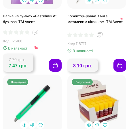
❤
Папка на гумках «Pastelini» А5
Коректор-ручка 3 мл з
бузкова, ТМ Axent
металевим кінчиком, ТМ Axent
Код: 126166
Код: 118717
В наявності
В наявності
7.70 грн.
7.47 грн.
8.10 грн.
Популярний
Популярний
❤
❤