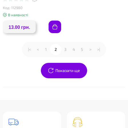
Код: 112980
В наявності
13.00 грн.
|<
<
1
2
3
4
5
>
>|
Показати ще