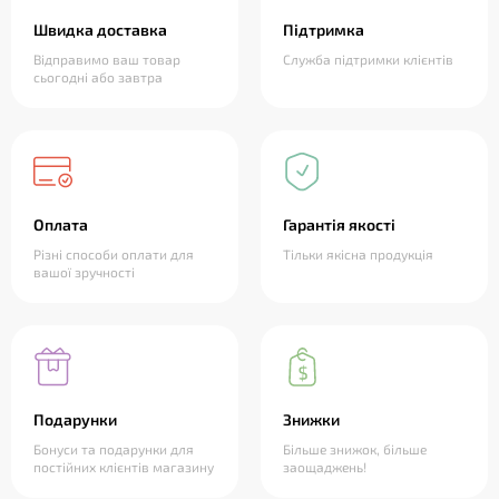
Швидка доставка
Підтримка
Відправимо ваш товар
Служба підтримки клієнтів
сьогодні або завтра
Оплата
Гарантія якості
Різні способи оплати для
Тільки якісна продукція
вашої зручності
Подарунки
Знижки
Бонуси та подарунки для
Більше знижок, більше
постійних клієнтів магазину
заощаджень!