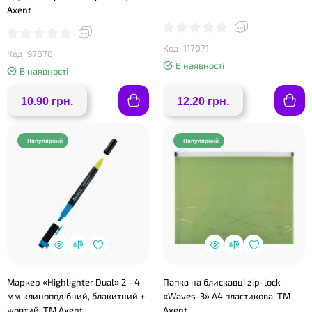
Axent
Код: 117071
Код: 97878
В наявності
❤
В наявності
10.90 грн.
12.20 грн.
Популярний
Популярний
Маркер «Highlighter Dual» 2 - 4
Папка на блискавці zip-lock
мм клиноподібний, блакитний +
«Waves-3» А4 пластикова, ТМ
жовтий, TM Axent
Axent