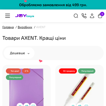
❤
Обробляємо замовлення від 499 грн.
0
Головна
Виробник
AXENT
Товари AXENT. Кращі ціни
❤
Дешевше
Топ ціна!
-3 %
Хіт продажу
Популярний
Популярний