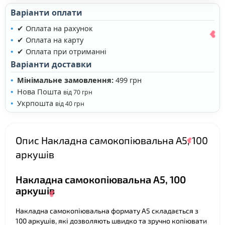
Варіанти оплати
✔ Оплата на рахунок
❤
✔ Оплата на карту
✔ Оплата при отриманні
Варіанти доставки
Мінімальне замовлення:
499 грн
Нова Пошта
від 70 грн
Укрпошта
від 40 грн
❤
Опис Накладна самокопіювальна А5, 100
аркушів
Накладна самокопіювальна А5, 100
аркушів
Накладна самокопіювальна формату А5 складається з
100 аркушів, які дозволяють швидко та зручно копіювати