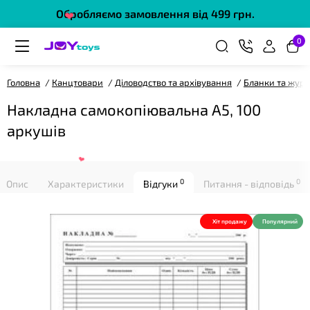
Обробляємо замовлення від 499 грн.
0
Головна
Канцтовари
Діловодство та архівування
Бланки та журн
Накладна самокопіювальна А5, 100
аркушів
❤
0
0
Опис
Характеристики
Відгуки
Питання - відповідь
Хіт продажу
Популярний
❤