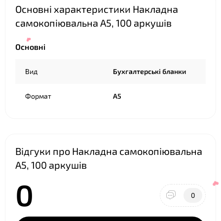
Основні характеристики Накладна
самокопіювальна А5, 100 аркушів
Основні
Вид
Бухгалтерські бланки
Формат
А5
Відгуки про Накладна самокопіювальна
❤
А5, 100 аркушів
0
0