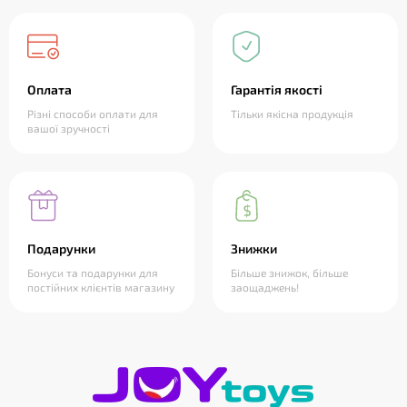
Оплата
Гарантія якості
Різні способи оплати для
Тільки якісна продукція
вашої зручності
Подарунки
Знижки
Бонуси та подарунки для
Більше знижок, більше
постійних клієнтів магазину
заощаджень!