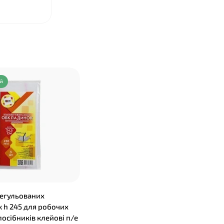
ий
егульованих
 h 245 для робочих
посібників клейові п/е