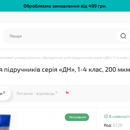
Обробляємо замовлення від 499 грн.
омплект універсальних обкладинок для підручників серія «ДН» 1-4 клас,
підручників серія «ДН», 1-4 клас, 200 мк
0
0
ки
Питання - відповідь
В наявності
Популярний
Код:
8228