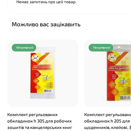
Немає запитань про цей товар.
Можливо вас зацікавить
Популярний
Популярний
Комплект регульованих
Комплект регульован
обкладинок h 305 для робочих
обкладинок h 205 для 
зошитів та канцелярських книг
щоденників, клейові, 3