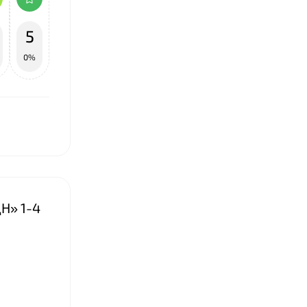
5
0%
Н» 1-4