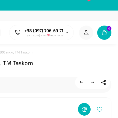
0
+38 (097) 706-69-71
за тарифами оператора
 200 мкм, ТМ Tascom
м, ТМ Taskom
❤
❤