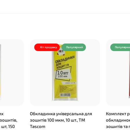
Хіт продажу
Популярний
Популярн
их
Обкладинка універсальна для
Комплект р
зошитів,
зошитів 100 мкм, 10 шт., ТМ
обкладинок
 шт, 150
Tascom
зошитів та 