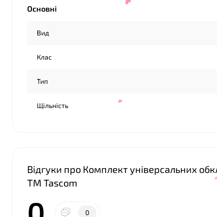
Основні
❤
Вид
Клас
Тип
Щільність
❤
Відгуки про Комплект універсальних обкл
ТМ Tascom
0
0