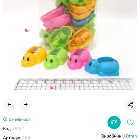
❤
❤
В наявності
Код:
78421
Виробник:
J.Otten
Артикул:
384