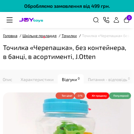
Обробляємо замовлення від 499 грн.
0
❤
Головна
Шкільне приладдя
Точилки
Точилка «Черепашка» без ко
Точилка «Черепашка», без контейнера,
в банці, в асортименті, J.Otten
0
0
Опис
Характеристики
Відгуки
Питання - відповідь
Топ ціна!
-3 %
Хіт продажу
Популярний
❤