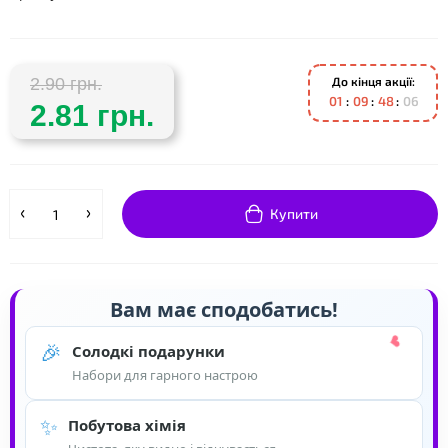
❤
До кінця акції:
2.90 грн.
0
1
0
9
4
8
0
6
2.81 грн.
Купити
Вам має сподобатись!
🎉
Солодкі подарунки
Набори для гарного настрою
✨
Побутова хімія