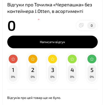
Відгуки про Точилка «Черепашка» без
контейнера J.Otten, в асортименті
0
0
Написати відгук
❤
1
2
3
4
5
0%
0%
0%
0%
0%
❤
Відгуків про цей товар ще не було.