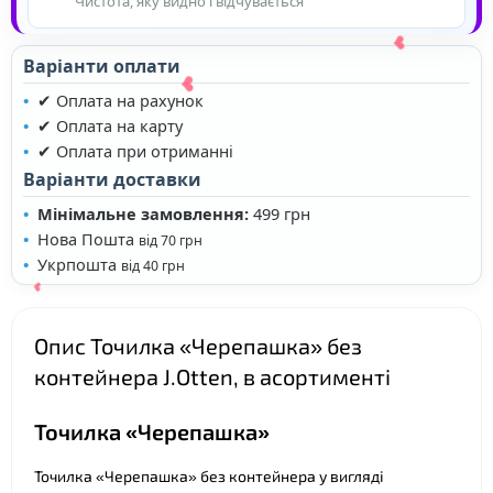
Чистота, яку видно і відчувається
Варіанти оплати
✔ Оплата на рахунок
✔ Оплата на карту
✔ Оплата при отриманні
Варіанти доставки
Мінімальне замовлення:
499 грн
Нова Пошта
❤
від 70 грн
Укрпошта
від 40 грн
Опис Точилка «Черепашка» без
❤
❤
контейнера J.Otten, в асортименті
Точилка «Черепашка»
Точилка «Черепашка» без контейнера у вигляді