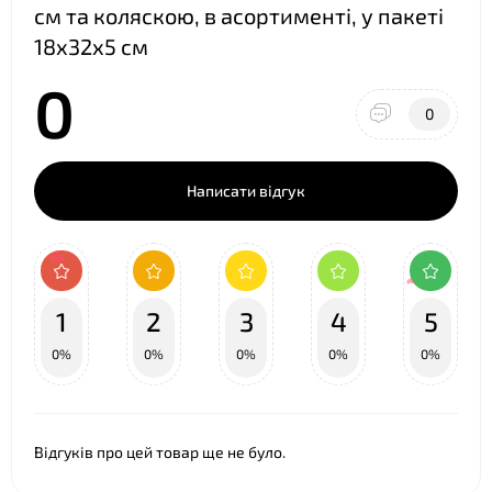
❤
см та коляскою, в асортименті, у пакеті
18х32х5 см
0
0
Написати відгук
1
2
3
4
5
0%
0%
0%
0%
0%
Відгуків про цей товар ще не було.