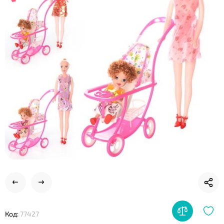
❤
❤
Код:
77427