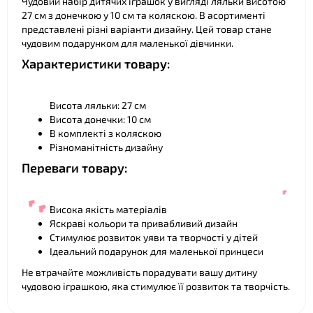
Чудовий набір дитячих іграшок у вигляді ляльки висотою
27 см з донечкою у 10 см та коляскою. В асортименті
❤
представлені різні варіанти дизайну. Цей товар стане
чудовим подарунком для маленької дівчинки.
Характеристики товару:
Висота ляльки: 27 см
Висота донечки: 10 см
В комплекті з коляскою
Різноманітність дизайну
Переваги товару:
❤
Висока якість матеріалів
Яскраві кольори та привабливий дизайн
Стимулює розвиток уяви та творчості у дітей
Ідеальний подарунок для маленької принцеси
Не втрачайте можливість порадувати вашу дитину
чудовою іграшкою, яка стимулює її розвиток та творчість.