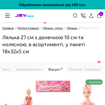
Обробляємо замовлення від 499 грн.
0
❤
Головна
Дитячі іграшки
Ляльки, пупси
Ляльки
Лялька 27 см з д
Лялька 27 см з донечкою 10 см та
коляскою, в асортименті, у пакеті
18х32х5 см
0
0
Опис
Характеристики
Відгуки
Питання - відповідь
❤
Популярний