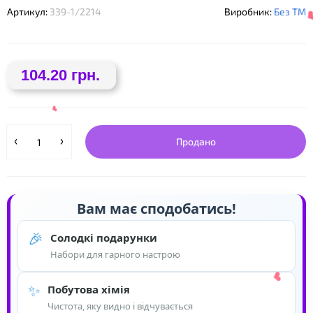
Артикул:
339-1/2214
Виробник:
Без ТМ
104.20 грн.
Продано
Вам має сподобатись!
🎉
Солодкі подарунки
Набори для гарного настрою
✨
❤
Побутова хімія
Чистота, яку видно і відчувається