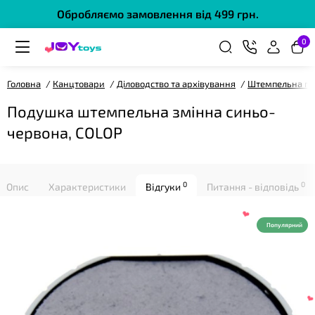
Обробляємо замовлення від 499 грн.
0
Головна
Канцтовари
Діловодство та архівування
Штемпельна пр
Подушка штемпельна змінна синьо-
❤
червона, COLOP
❤
0
0
Опис
Характеристики
Відгуки
Питання - відповідь
Популярний