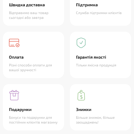
Швидка доставка
Підтримка
Відправимо ваш товар
Служба підтримки клієнтів
сьогодні або завтра
Оплата
Гарантія якості
Різні способи оплати для
Тільки якісна продукція
вашої зручності
Подарунки
Знижки
Бонуси та подарунки для
Більше знижок, більше
постійних клієнтів магазину
заощаджень!