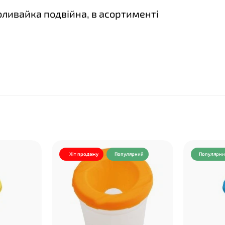
оливайка подвійна, в асортименті
❤
Хіт продажу
Популярний
Популярн