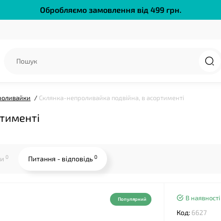
Обробляємо замовлення від 499 грн.
❤
проливайки
Склянка-непроливайка подвійна, в асортименті
ртименті
0
0
ки
Питання - відповідь
В наявності
Популярний
Код:
6627