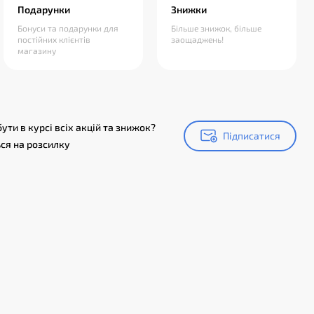
Подарунки
Знижки
Бонуси та подарунки для
Більше знижок, більше
постійних клієнтів
заощаджень!
магазину
ути в курсі всіх акцій та знижок?
Підписатися
Підписатися
ся на розсилку