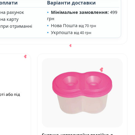
 оплати
Варіанти доставки
 на рахунок
Мінімальне замовлення:
499
грн
на карту
Нова Пошта
 при отриманні
від 70 грн
Укрпошта
від 40 грн
ті або під
Склянка-непроливайка подвійна, в