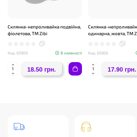
Склянка-непроливайка подвійна,
Склянка-непроливай
фіолетова, ТМ Zibi
одинарна, жовта, ТМ Z
Код: 65909
В наявності
Код: 65906
18.50 грн.
17.90 грн.