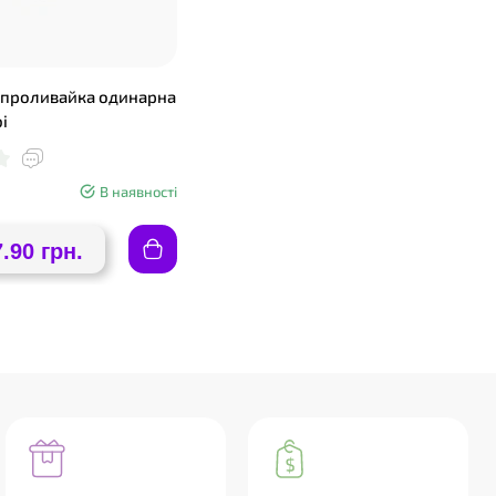
епроливайка одинарна
bi
В наявності
7.90 грн.