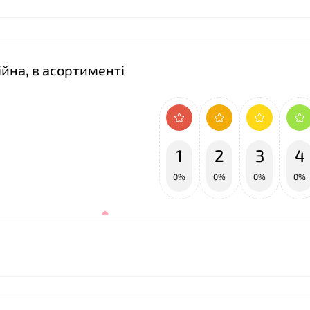
йна, в асортименті
❤
1
2
3
4
0%
0%
0%
0%