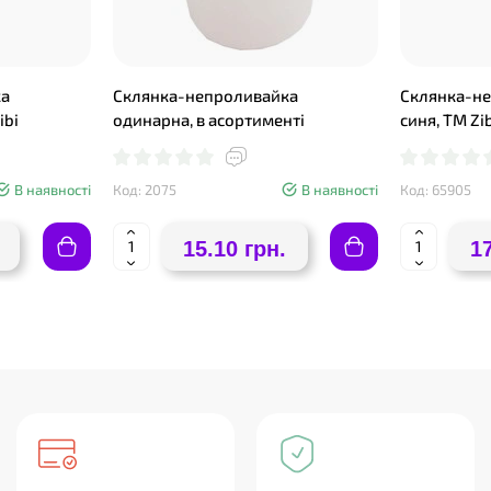
ка
Склянка-непроливайка
Склянка-н
ibi
одинарна, в асортименті
синя, ТМ Zi
В наявності
Код: 2075
В наявності
Код: 65905
15.10 грн.
1