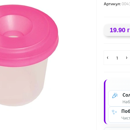
Артикул:
004
19.90 
🎉
Со
Наб
✨
Поб
Чист