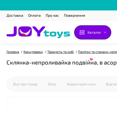
Доставка
Оплата
Про нас
Повернення
Каталог
Головна
Канцтовари
Творчість та хобі
Палітри та стакани-не
Склянка-непроливайка подвійна, в асо
Все про товар
Опис
Характеристики
Відгу