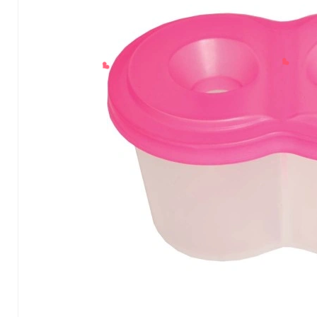
❤
❤
❤