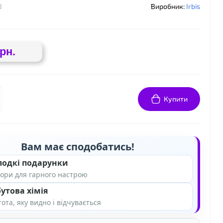
3
Виробник:
Irbis
грн.
Купити
Вам має сподобатись!
лодкі подарунки
ори для гарного настрою
утова хімія
ота, яку видно і відчувається