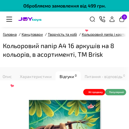
Обробляємо замовлення від 499 грн.
0
Головна
Канцтовари
Творчість та хобі
Кольоровий папір і картон
Кольоровий папір А4 16 аркушів на 8
❤
кольорів, в асортименті, ТМ Brisk
0
0
Опис
Характеристики
Відгуки
Питання - відповідь
Хіт продажу
Популярний
❤