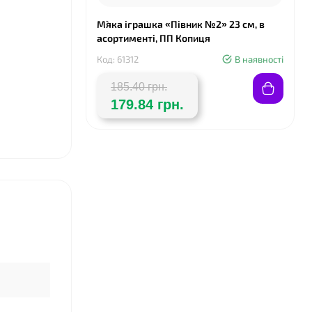
❤
М`яка іграшка «Півник №2» 23 см, в
асортименті, ПП Копиця
Код: 61312
В наявності
185.40 грн.
179.84 грн.