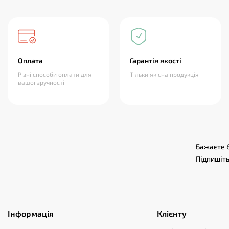
Оплата
Гарантія якості
Різні способи оплати для
Тільки якісна продукція
вашої зручності
Бажаєте б
Підпишіть
Інформація
Клієнту