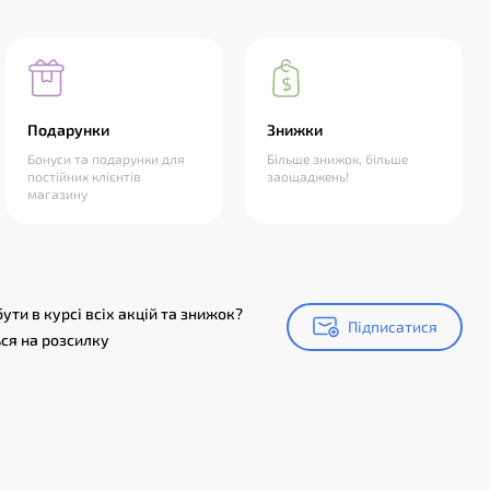
Подарунки
Знижки
Бонуси та подарунки для
Більше знижок, більше
постійних клієнтів
заощаджень!
магазину
ути в курсі всіх акцій та знижок?
Підписатися
Підписатися
ся на розсилку