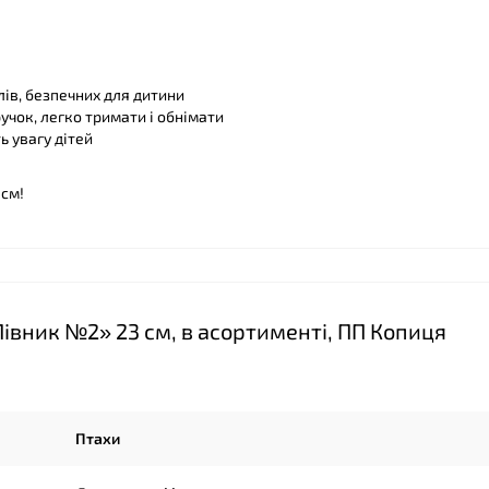
лів, безпечних для дитини
учок, легко тримати і обнімати
 увагу дітей
см!
івник №2» 23 см, в асортименті, ПП Копиця
Птахи