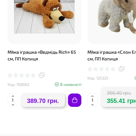
М`яка іграшка «Ведмідь Rich» 65
М`яка іграшка «Слон Ел
см, ПП Копиця
см, ПП Копиця
Код: 125325
Код: 108662
В наявності
366.40 грн.
389.70 грн.
355.41 грн