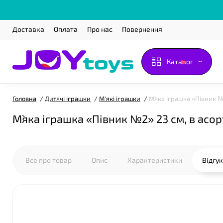
Доставка
Оплата
Про нас
Повернення
❤
Каталог
Головна
Дитячі іграшки
М'які іграшки
М`яка іграшка «Півник №
М`яка іграшка «Півник №2» 23 см, в асо
Все про товар
Опис
Характеристики
Відгу