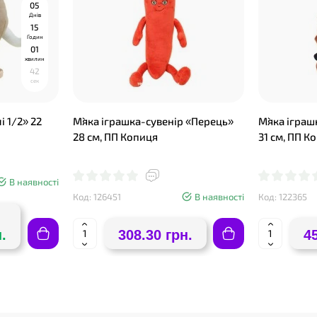
0
5
Днів
1
5
Годин
0
1
хвилин
4
1
сек
і 1/2» 22
М`яка іграшка-сувенір «Перець»
М`яка ігра
28 см, ПП Копиця
31 см, ПП К
В наявності
Код: 126451
В наявності
Код: 122365
.
308.30 грн.
4