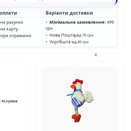
 оплати
Варіанти доставки
 на рахунок
Мінімальне замовлення:
499
грн
на карту
Нова Пошта
 при отриманні
від 70 грн
Укрпошта
від 40 грн
я яскрава
❤
❤