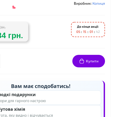
Виробник:
Копиця
До кінця акції:
рн.
0
5
1
5
0
1
4
1
84 грн.
Купити
Вам має сподобатись!
лодкі подарунки
ори для гарного настрою
❤
утова хімія
ота, яку видно і відчувається