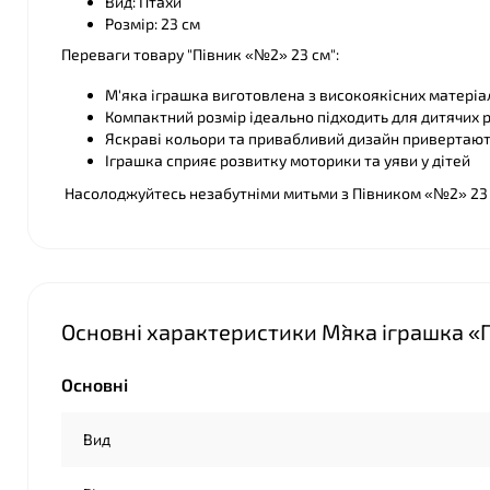
Вид: Птахи
Розмір: 23 см
Переваги товару "Півник «№2» 23 см":
М'яка іграшка виготовлена з високоякісних матеріа
Компактний розмір ідеально підходить для дитячих р
Яскраві кольори та привабливий дизайн привертають
Іграшка сприяє розвитку моторики та уяви у дітей
Насолоджуйтесь незабутніми митьми з Півником «№2» 23 
❤
❤
Основні характеристики М`яка іграшка «П
Основні
Вид