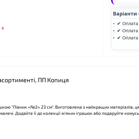
Варіанти
✔ Оплата
✔ Оплата 
❤
✔ Оплата
❤
 асортименті, ПП Копиця
шкою "Півник «№2» 23 см". Виготовлена з найкращих матеріалів, ц
малечі. Додайте її до колекції м'яких іграшок або подаруйте комусь
❤