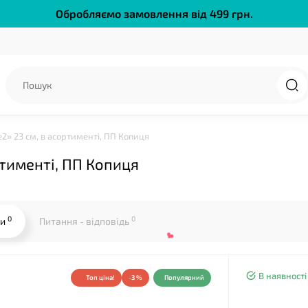
Обробляємо замовлення від 499 грн.
2» 23 см, в асортименті, ПП Копиця
ртименті, ПП Копиця
0
0
ки
Питання - відповідь
В наявності
Топ ціна!
-3 %
Популярний