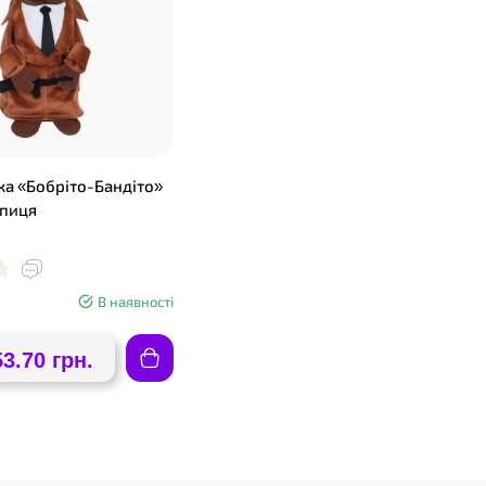
шка «Бобріто-Бандіто»
опиця
В наявності
53.70 грн.