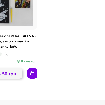
авюра «GRATTAGE» А5
в, в асортименті, у
Данко Тойс
В наявності
8.50 грн.