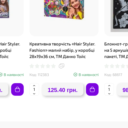
air Styler.
Креативна творчість «Hair Styler.
Блокнот-гр
оробці
Fashion» малий набір, у коробці
на 5 аркуші
Тойс
28х19х36 см, ТМ Данко Тойс
пакеті, ТМ 
В наявності
Код: 112383
В наявності
Код: 68617
.
125.40 грн.
9