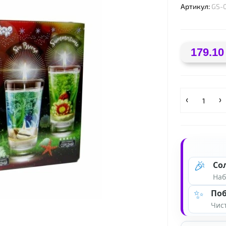
Артикул:
GS-
179.10
🎉
Со
Наб
✨
Поб
Чист