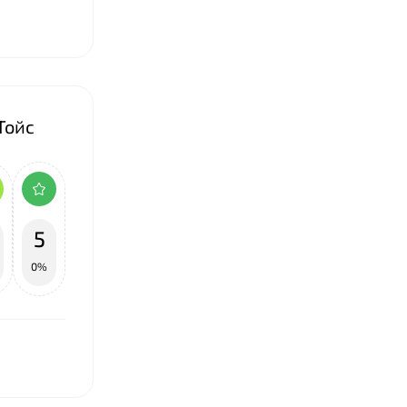
Тойс
5
0%