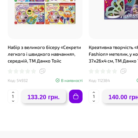
Набір з великого бісеру «Секрети
Креативна творчість «H
легкого і швидкого навчання»,
Fashion» метелик, у к
середній, ТМ Данко Тойс
37х26х4 см, ТМ Данко 
Код: 54932
В наявності
Код: 112384
133.20 грн.
140.00 грн