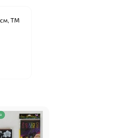
 см, ТМ
ий