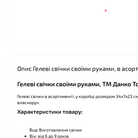
Опис Гелеві свічки своїми руками, в асор
Гелеві свічки своїми руками, ТМ Данко Т
❤
Гелеві свічки в асортименті, у коробці розміром 34х7х23 с
власноруч.
Характеристики товару:
Вид: Виготовлення свічок
Вік: від 6 до 9 років