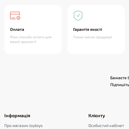
Оплата
Гарантія якості
Різні способи оплати для
Тільки якісна продукція
вашої зручності
Бажаєте б
Підпишіть
Інформація
Клієнту
Про магазин Joytoys
Особистий кабінет