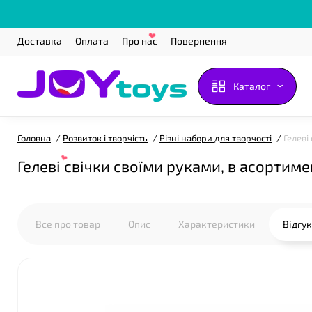
Доставка
Оплата
Про нас
Повернення
❤
Каталог
Головна
Розвиток і творчість
Різні набори для творчості
Гелеві
Гелеві свічки своїми руками, в асортиме
Все про товар
Опис
Характеристики
Відгу
❤