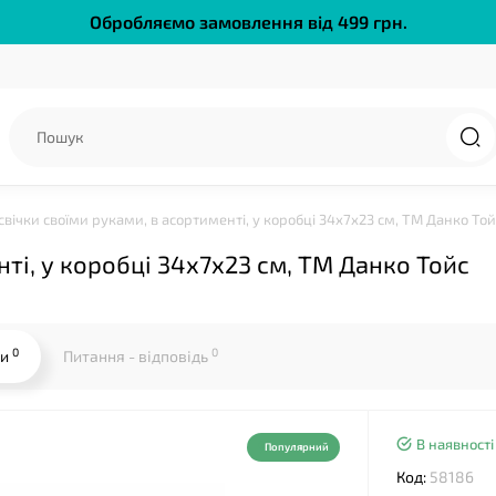
Обробляємо замовлення від 499 грн.
 свічки своїми руками, в асортименті, у коробці 34х7х23 см, ТМ Данко Той
нті, у коробці 34х7х23 см, ТМ Данко Тойс
❤
0
0
ки
Питання - відповідь
В наявності
Популярний
Код:
58186