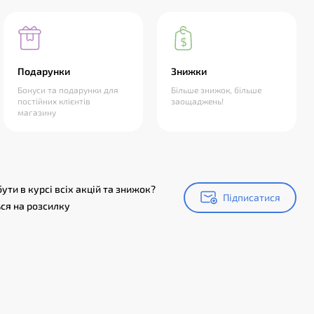
Подарунки
Знижки
Бонуси та подарунки для
Більше знижок, більше
постійних клієнтів
заощаджень!
магазину
ути в курсі всіх акцій та знижок?
Підписатися
Підписатися
ся на розсилку