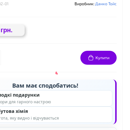
02-01
Виробник:
Данко Тойс
 грн.
❤
Купити
Вам має сподобатись!
лодкі подарунки
ори для гарного настрою
утова хімія
ота, яку видно і відчувається