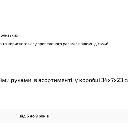
❤
 близьких
о та корисного часу проведеного разом з вашими дітьми!
❤
їми руками, в асортименті, у коробці 34х7х23 
від 6 до 9 років