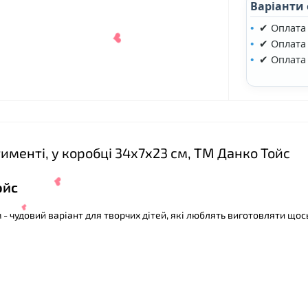
Варіанти
✔ Оплата
✔ Оплата 
✔ Оплата
тименті, у коробці 34х7х23 см, ТМ Данко Тойс
ойс
м - чудовий варіант для творчих дітей, які люблять виготовляти щос
❤