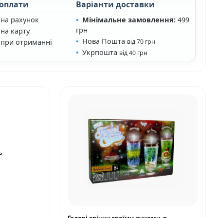
 оплати
Варіанти доставки
 на рахунок
Мінімальне замовлення:
499
грн
на карту
Нова Пошта
 при отриманні
від 70 грн
Укрпошта
від 40 грн
❤
ь
Гелеві свічки своїми руками, в