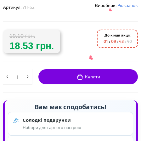
Виробник:
Рюкзачок
Артикул:
УП-52
До кінця акції:
19.10 грн.
0
1
0
9
4
3
4
0
18.53 грн.
❤
Купити
❤
Вам має сподобатись!
🎉
Солодкі подарунки
Набори для гарного настрою
❤