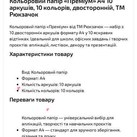
Кольоровий папір «Преміум» А4 10
аркушів, 10 кольорів, двосторонній, ТМ
❤
Рюкзачок
Кольоровий папір «Преміум» від ТМ Рюкзачок — набір з
10 двосторонніх аркушів формату А4 у 10 яскравих
відтінках. Ідеальний для школи, офісних завдань і творчих
проєктів: аплікацій, листівок, декору та презентацій.
Характеристики товару
❤
Вид: Кольоровий папір
Формат: А4
Кількість аркушів: 10 аркушів
Кількість кольорів: 10 кольорів
Переваги товару
Кольоровий папір — універсальний вибір для
аплікацій, творчості та навчальних проєктів
Формат А4 — стандарт для зручного зберігання,
різання та друку