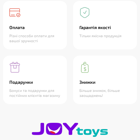
Оплата
Гарантія якості
Різні способи оплати для
Тільки якісна продукція
вашої зручності
Подарунки
Знижки
Бонуси та подарунки для
Більше знижок, більше
постійних клієнтів магазину
заощаджень!