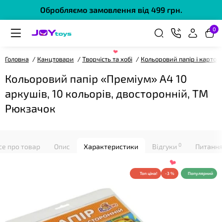
Обробляємо замовлення від 499 грн.
0
Головна
Канцтовари
Творчість та хобі
Кольоровий папір і картон
Кольоровий папір «Преміум» А4 10
аркушів, 10 кольорів, двосторонній, ТМ
Рюкзачок
❤
0
се про товар
Опис
Характеристики
Відгуки
Питання
Топ ціна!
-3 %
Популярний
❤