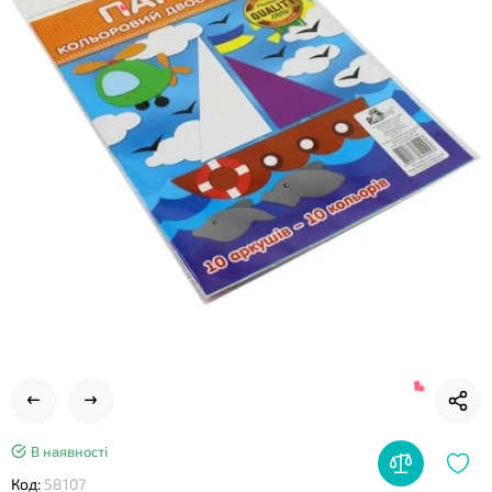
❤
❤
В наявності
Код:
58107