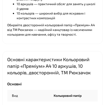
10 аркушів — практичний обсяг для занять у школі
й удома
10 кольорів — широкий вибір для яскравих і
контрастних композицій
Обирайте двосторонній кольоровий папір «Преміум» А4
❤
від ТМ Рюкзачок — надійний канцтовар із насиченими
кольорами для навчання, офісу та творчості.
❤
Основні характеристики Кольоровий
папір «Преміум» А4 10 аркушів, 10
кольорів, двосторонній, ТМ Рюкзачок
Основні
Вид
Кольоровий папір