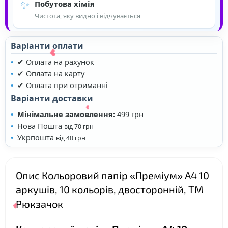
✨
Побутова хімія
Чистота, яку видно і відчувається
Варіанти оплати
✔ Оплата на рахунок
✔ Оплата на карту
✔ Оплата при отриманні
Варіанти доставки
Мінімальне замовлення:
499 грн
Нова Пошта
від 70 грн
Укрпошта
від 40 грн
Опис Кольоровий папір «Преміум» А4 10
аркушів, 10 кольорів, двосторонній, ТМ
❤
Рюкзачок