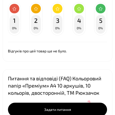
1
2
3
4
5
0%
0%
0%
0%
0%
❤
Відгуків про цей товар ще не було.
Питання та відповіді (FAQ) Кольоровий
папір «Преміум» А4 10 аркушів, 10
кольорів, двосторонній, ТМ Рюкзачок
Задати питання