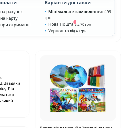
 оплати
Варіанти доставки
 на рахунок
Мінімальне замовлення:
499
грн
на карту
Нова Пошта
 при отриманні
від 70 грн
Укрпошта
від 40 грн
що
3. Завдяки
іну. Він
❤
уватися
❤
осковий
Пластилін восковий «Люкс» зі стеком