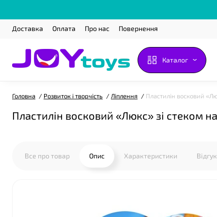
Доставка
Оплата
Про нас
Повернення
Каталог
Головна
Розвиток і творчість
Ліплення
Пластилін восковий «Люкс
Пластилін восковий «Люкс» зі стеком на 10
Все про товар
Опис
Характеристики
Відгу