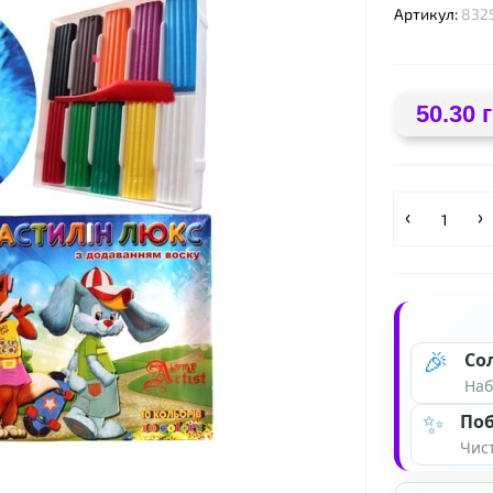
Артикул:
832
50.30 
❤
🎉
Со
Наб
✨
Поб
❤
Чист