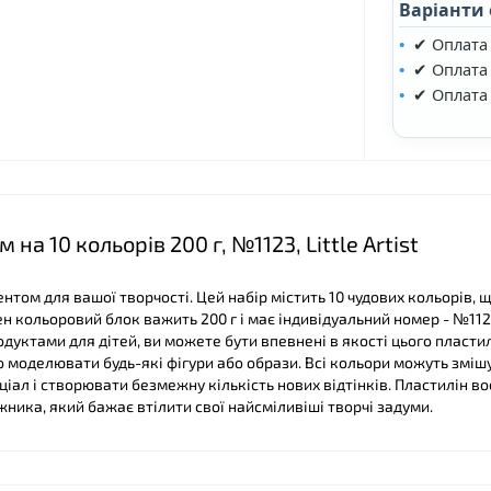
Варіанти
✔ Оплата
✔ Оплата 
✔ Оплата
а 10 кольорів 200 г, №1123, Little Artist
нтом для вашої творчості. Цей набір містить 10 чудових кольорів, 
н кольоровий блок важить 200 г і має індивідуальний номер - №112
родуктами для дітей, ви можете бути впевнені в якості цього пластил
о моделювати будь-які фігури або образи. Всі кольори можуть зміш
іал і створювати безмежну кількість нових відтінків. Пластилін в
жника, який бажає втілити свої найсміливіші творчі задуми.