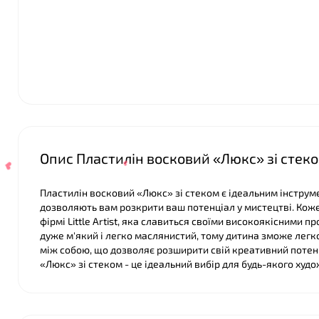
❤
❤
Опис Пластилін восковий «Люкс» зі стеком н
Пластилін восковий «Люкс» зі стеком є ідеальним інструме
дозволяють вам розкрити ваш потенціал у мистецтві. Коже
фірмі Little Artist, яка славиться своїми високоякісними п
дуже м'який і легко маслянистий, тому дитина зможе легк
між собою, що дозволяє розширити свій креативний потенц
«Люкс» зі стеком - це ідеальний вибір для будь-якого худо