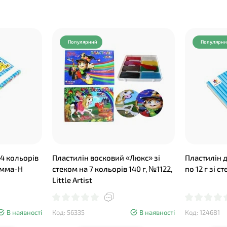
Популярний
Популярн
24 кольорів
Пластилін восковий «Люкс» зі
Пластилін д
Гамма-Н
стеком на 7 кольорів 140 г, №1122,
по 12 г зі 
Little Artist
В наявності
Код: 56335
В наявності
Код: 124681