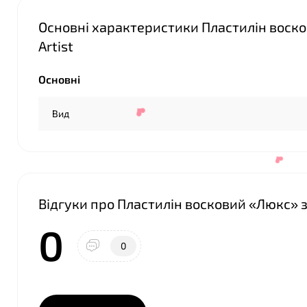
Основні характеристики Пластилін воскови
❤
Artist
Основні
❤
Вид
Відгуки про Пластилін восковий «Люкс» зі с
0
0