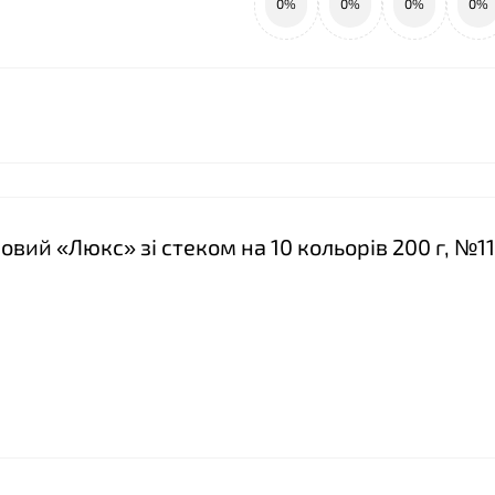
0%
0%
0%
0%
овий «Люкс» зі стеком на 10 кольорів 200 г, №11