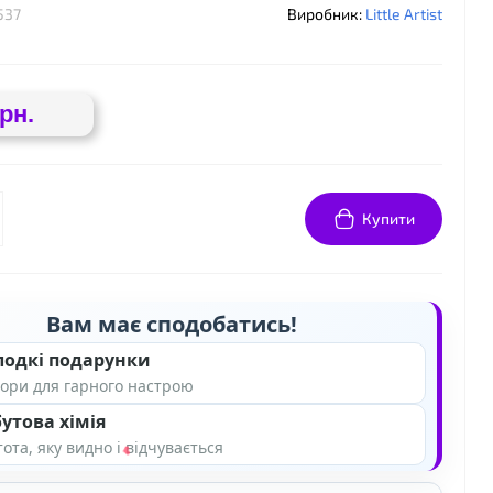
537
Виробник:
Little Artist
грн.
❤
Купити
Вам має сподобатись!
лодкі подарунки
ори для гарного настрою
утова хімія
ота, яку видно і відчувається