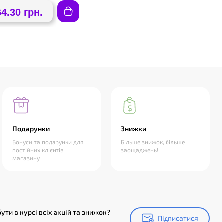
64.30 грн.
Подарунки
Знижки
Бонуси та подарунки для
Більше знижок, більше
постійних клієнтів
заощаджень!
магазину
ути в курсі всіх акцій та знижок?
Підписатися
Підписатися