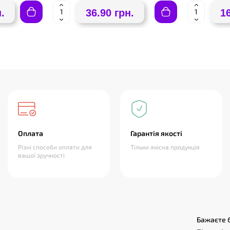
.
36.90 грн.
1
Оплата
Гарантія якості
Різні способи оплати для
Тільки якісна продукція
вашої зручності
Бажаєте б