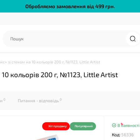
Обробляємо замовлення від 499 грн.
❤
» зі стеком на 10 кольорів 200 г, №1123, Little Artist
 кольорів 200 г, №1123, Little Artist
0
0
ки
Питання - відповідь
В наявності
Хіт продажу
Популярний
Код:
56336