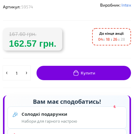
Виробник:
Intex
Артикул:
59574
До кінця акції:
167.60 грн.
0
4
1
8
2
6
2
8
162.57 грн.
Купити
Вам має сподобатись!
🎉
Солодкі подарунки
Набори для гарного настрою