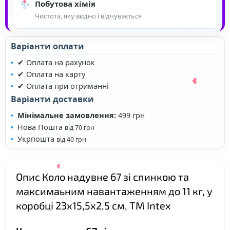
✨
Побутова хімія
Чистота, яку видно і відчувається
Варіанти оплати
✔ Оплата на рахунок
✔ Оплата на карту
✔ Оплата при отриманні
Варіанти доставки
Мінімальне замовлення:
499 грн
Нова Пошта
від 70 грн
Укрпошта
від 40 грн
❤
❤
Опис Коло надувне 67 зі спинкою та
максимаьним навантаженням до 11 кг, у
❤
коробці 23х15,5х2,5 см, ТМ Intex