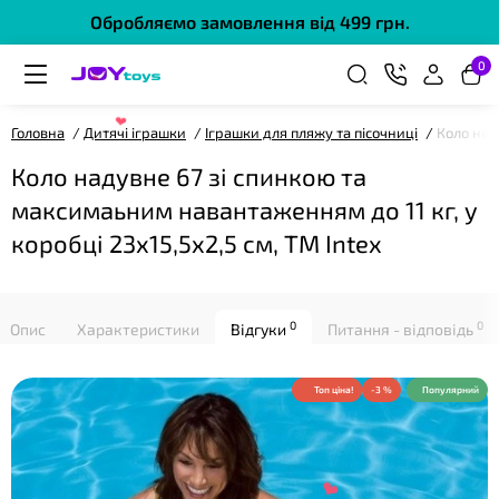
Обробляємо замовлення від 499 грн.
0
Головна
Дитячі іграшки
Іграшки для пляжу та пісочниці
Коло над
Коло надувне 67 зі спинкою та
❤
максимаьним навантаженням до 11 кг, у
коробці 23х15,5х2,5 см, ТМ Intex
0
0
Опис
Характеристики
Відгуки
Питання - відповідь
Топ ціна!
-3 %
Популярний
❤