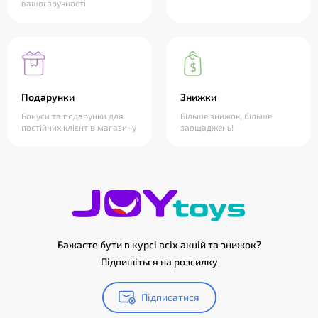
вашої зручності
Подарунки
Знижки
Бонуси та подарунки для
Більше знижок, більше
постійних клієнтів магазину
заощаджень!
Бажаєте бути в курсі всіх акцій та знижок?
Підпишіться на розсилку
Підписатися