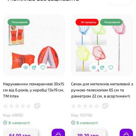
Популярний
Хіт продажу
Популярний
Нарукавники помаранчеві 30х15
Сачок для метеликів металевий з
см від 6 років, у коробці 13х19 см,
ручкою-телескопом 65 см та
ТМ Іntex
діаметром 22 см, в асортименті
Код: 49092
Код: 103760
В наявності
В наявності
64.00 грн.
39.20 грн.