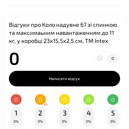
Відгуки про Коло надувне 67 зі спинкою
❤
та максимаьним навантаженням до 11
кг, у коробці 23х15,5х2,5 см, ТМ Intex
0
0
Написати відгук
1
2
3
4
5
0%
0%
0%
0%
0%