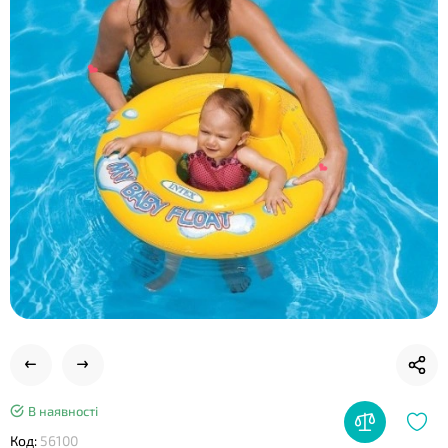
❤
❤
❤
В наявності
Код:
56100