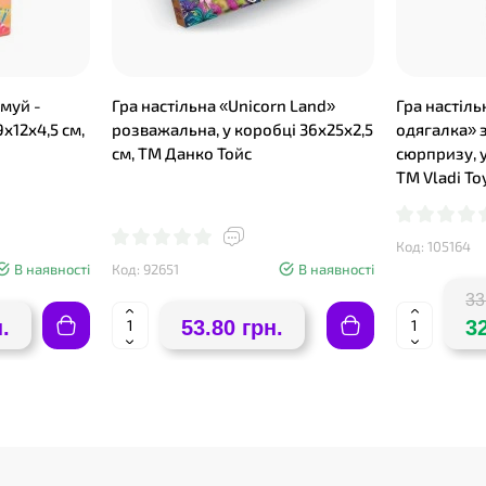
ьмуй -
Гра настільна «Unicorn Land»
Гра настіль
9х12х4,5 см,
розважальна, у коробці 36х25х2,5
одягалка» з
см, ТМ Данко Тойс
сюрпризу, у
ТМ Vladi To
Код: 105164
В наявності
Код: 92651
В наявності
33
.
53.80 грн.
3