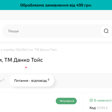
Обробляємо замовлення від 499 грн.
❤
 у коробці 39х29х5 см, ТМ Данко Тойс
м, ТМ Данко Тойс
0
0
ки
Питання - відповідь
В наявності
Популярний
Код:
54943