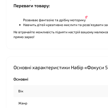
Переваги товару:
Розвиває фантазію та дрібну моторику
Навчить дітей креативно мислити та розв'язувати з
Не втрачайте можливість підняти настрій вашому малюков
прямо зараз!
❤
Основні характеристики Набір «Фокуси 50
Основні
❤
Вік
Жанр