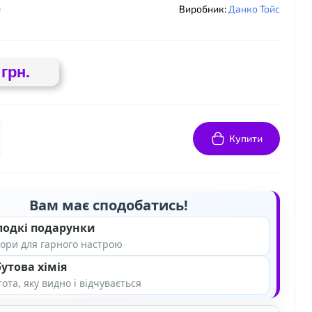
0
Виробник:
Данко Тойс
 грн.
Купити
Вам має сподобатись!
лодкі подарунки
ори для гарного настрою
утова хімія
ота, яку видно і відчувається