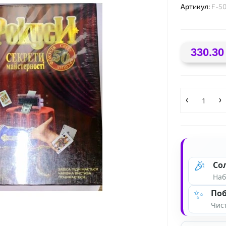
Артикул:
F-5
❤
330.30
🎉
Со
Наб
✨
Поб
Чист