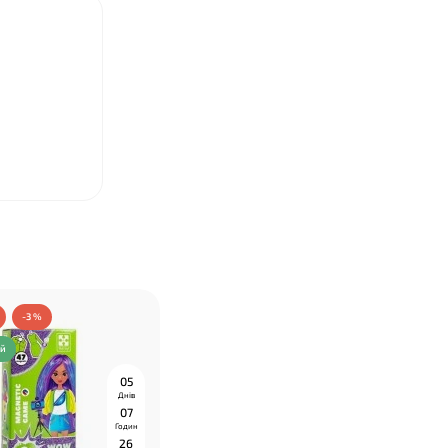
-3 %
ий
0
5
Днів
0
7
Годин
2
6