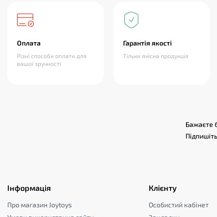
Оплата
Гарантія якості
Різні способи оплати для
Тільки якісна продукція
вашої зручності
Бажаєте б
Підпишіть
Інформація
Клієнту
Про магазин Joytoys
Особистий кабінет