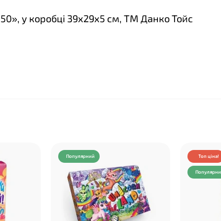
 50», у коробці 39х29х5 см, ТМ Данко Тойс
❤
Популярний
Топ ціна!
Популярн