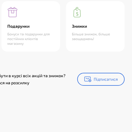
Подарунки
Знижки
Бонуси та подарунки для
Більше знижок, більше
постійних клієнтів
заощаджень!
магазину
ути в курсі всіх акцій та знижок?
Підписатися
Підписатися
ся на розсилку