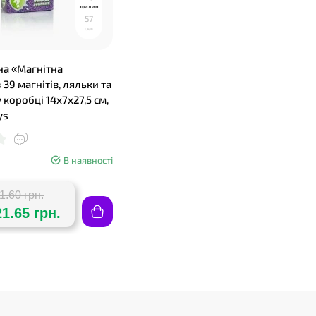
хвилин
5
6
сек
на «Магнітна
 39 магнітів, ляльки та
 коробці 14х7х27,5 см,
ys
В наявності
1.60 грн.
21.65 грн.