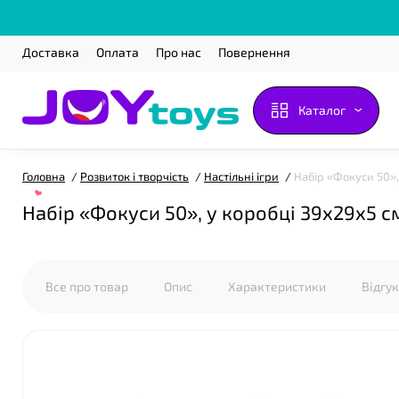
Доставка
Оплата
Про нас
Повернення
Каталог
Головна
Розвиток і творчість
Настільні ігри
Набір «Фокуси 50»,
Набір «Фокуси 50», у коробці 39х29х5 с
Все про товар
Опис
Характеристики
Відгу