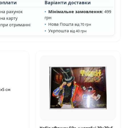
 оплати
Варіанти доставки
 на рахунок
Мінімальне замовлення:
499
грн
на карту
Нова Пошта
 при отриманні
від 70 грн
Укрпошта
від 40 грн
9х5 см
Набір «Фокуси 50», у коробці 39х29х5