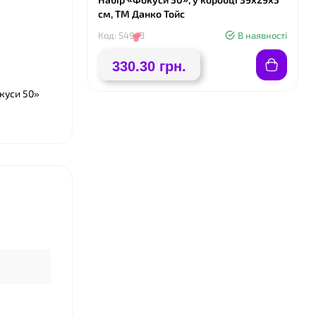
см, ТМ Данко Тойс
Код: 54943
В наявності
330.30 грн.
куси 50»
❤