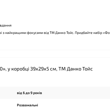
❤
авдання
і з найкращими фокусами від ТМ Данко Тойс. Придбайте набір «Фо
», у коробці 39х29х5 см, ТМ Данко Тойс
від 6 до 9 років
Розважальні