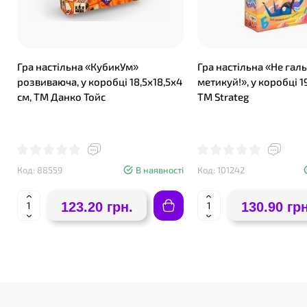
Гра настільна «КубикУм»
Гра настільна «Не гал
розвиваюча, у коробці 18,5х18,5х4
метикуй!», у коробці 1
см, ТМ Данко Тойс
ТМ Strateg
Код: 88559
В наявності
Код: 101242
123.20 грн.
130.90 грн