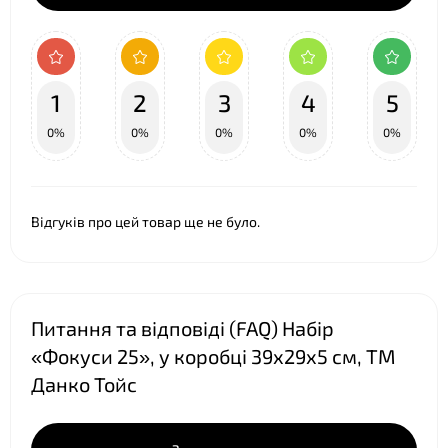
1
2
3
4
5
0%
0%
0%
0%
0%
❤
Відгуків про цей товар ще не було.
Питання та відповіді (FAQ) Набір
«Фокуси 25», у коробці 39х29х5 см, ТМ
Данко Тойс