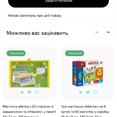
Задати питання
Немає запитань про цей товар.
Можливо вас зацікавить
Популярний
Популярний
Магнітна абетка з 20 сторінок із
Гра настільна «Абетка» на 8
завданнями та літерами, у пакеті
крток та 65 магнітів, у коробці
33х22 см, ТМ Умняшка
18х5х21 см, ТМ Vlady Toys