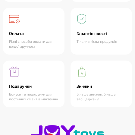
Оплата
Гарантія якості
Різні способи оплати для
Тільки якісна продукція
вашої зручності
Подарунки
Знижки
Бонуси та подарунки для
Більше знижок, більше
постійних клієнтів магазину
заощаджень!