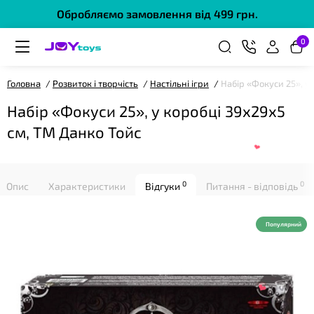
❤
Обробляємо замовлення від 499 грн.
0
Головна
Розвиток і творчість
Настільні ігри
Набір «Фокуси 25», у
Набір «Фокуси 25», у коробці 39х29х5
см, ТМ Данко Тойс
❤
0
0
Опис
Характеристики
Відгуки
Питання - відповідь
Популярний