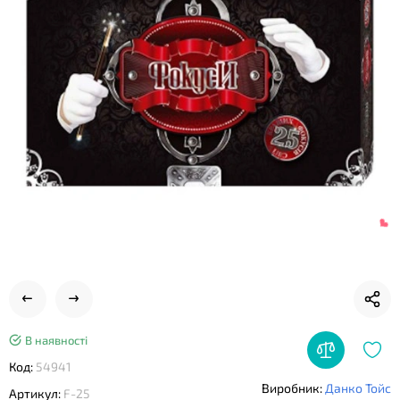
❤
❤
В наявності
Код:
54941
Виробник:
Данко Тойс
Артикул:
F-25