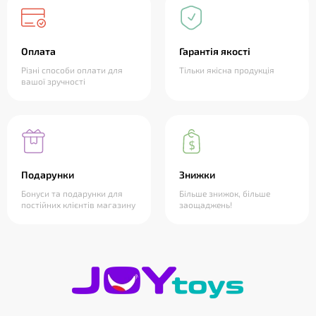
Оплата
Гарантія якості
Різні способи оплати для
Тільки якісна продукція
вашої зручності
Подарунки
Знижки
Бонуси та подарунки для
Більше знижок, більше
постійних клієнтів магазину
заощаджень!