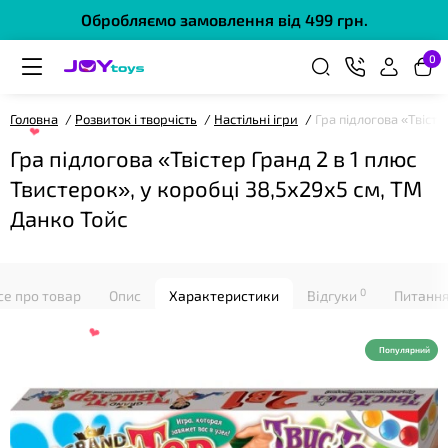
Обробляємо замовлення від 499 грн.
0
Головна
Розвиток і творчість
Настільні ігри
Гра підлогова «Твісте
Гра підлогова «Твістер Гранд 2 в 1 плюс
Твистерок», у коробці 38,5х29х5 см, ТМ
❤
Данко Тойс
0
се про товар
Опис
Характеристики
Відгуки
Питання
Популярний