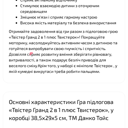
Стимулює взаємодію дитини з оточуючим
❤
середовищем
Зміцнює м'язи і сприяє гарному настрою
Висока якість матеріалу та безпека використання
Отримайте задоволення від гри разом з підлоговою грою
«Твістер Гранд 2 в 1 плюс Твистерок»! Покращуйте
моторику, насолоджуйтесь активним часом з дитиною та
готуйтеся випробувати свою гнучкість і спритність.
Дозвілля сприяє розвитку вміння зберігати рівновагу,
витривалості, а також подарує безліч приводів для
веселого сміху.Крім того, у наборі є мініполе Твістерок , у
якій кумедні викрутаси треба робити пальцями.
Основні характеристики Гра підлогова
«Твістер Гранд 2 в 1 плюс Твистерок», у
коробці 38,5х29х5 см, ТМ Данко Тойс
❤