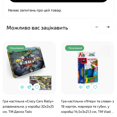
Немає запитань про цей товар.
❤
Можливо вас зацікавить
Популярний
Популярний
Гра настільна «Crazy Cars Rally»
Гра настільна «Літери та слова» з
розважальна, у коробці 32х2х25
18 карток, маркера та губки, у
см, ТМ Данко Тойс
коробці 14,5х3х21,5 см, ТМ Vlady
Toys