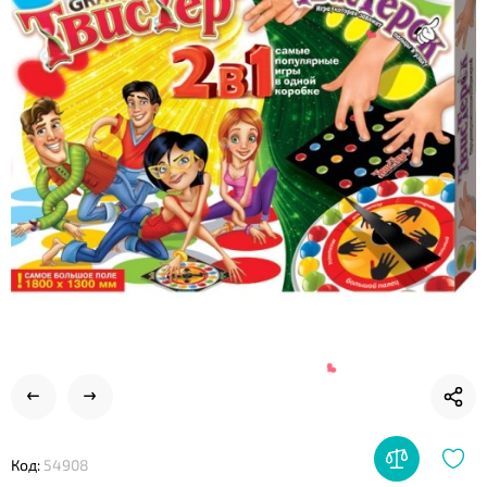
❤
❤
❤
Код:
54908