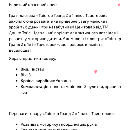
Короткий красивий опис:
❤
Гра підлогова «Твістер Гранд 2 в 1 плюс Твистерок» -
захоплююче розвага, яка приверне увагу малюка і
зробить буденні ігри незабутніми! Цей товар від ТМ
Данко Тойс - ідеальний варіант для активного дозвілля і
розвитку моторики дитини. У комплекті є дві гри: «Твістер
Гранд 2 в 1» і «Твистерок», що подвоює кількість
веселощів!
Характеристики товару:
Вид:
Твістер
❤
Вік:
3+
Країна-виробник:
Україна
Комплектація:
поле та мініполе, 2 рулетки, правила
гри
Переваги товару «Твістер Гранд 2 в 1 плюс Твистерок»:
Розвиває моторику і координацію рухів
Сприяє активному відпочинку