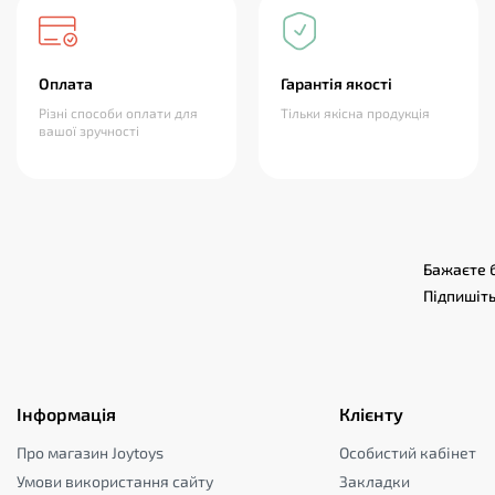
Оплата
Гарантія якості
Різні способи оплати для
Тільки якісна продукція
вашої зручності
Бажаєте б
Підпишіть
Інформація
Клієнту
Про магазин Joytoys
Особистий кабінет
Умови використання сайту
Закладки