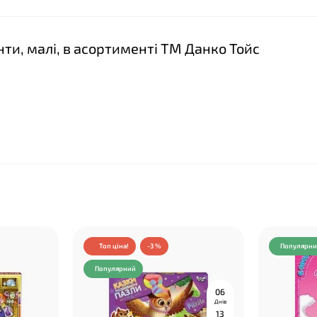
нти, малі, в асортименті ТМ Данко Тойс
Топ ціна!
-3 %
Популярн
Популярний
0
6
Днів
1
3