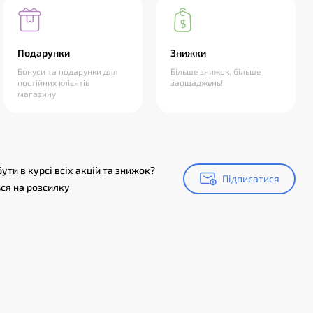
Подарунки
Знижки
Бонуси та подарунки для
Більше знижок, більше
постійних клієнтів
заощаджень!
магазину
ути в курсі всіх акцій та знижок?
Підписатися
Підписатися
ся на розсилку