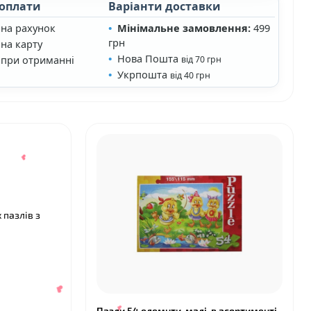
 оплати
Варіанти доставки
 на рахунок
Мінімальне замовлення:
499
грн
на карту
Нова Пошта
 при отриманні
від 70 грн
❤
Укрпошта
від 40 грн
❤
 пазлів з
Пазли 54 елемнти, малі, в асортименті