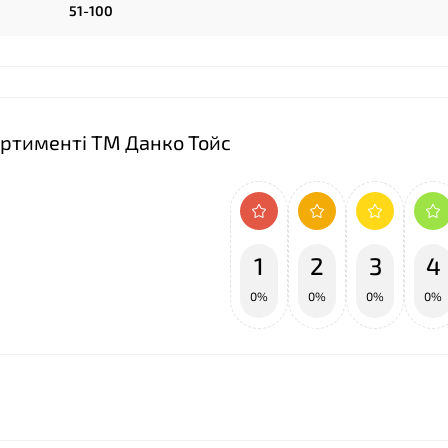
51-100
сортименті ТМ Данко Тойс
1
2
3
4
0%
0%
0%
0%