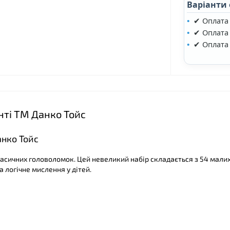
Варіанти
❤
✔ Оплата
✔ Оплата 
✔ Оплата
❤
нті ТМ Данко Тойс
анко Тойс
асичних головоломок. Цей невеликий набір складається з 54 малих
логічне мислення у дітей.