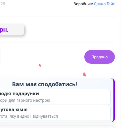
-28
Виробник:
Данко Тойс
рн.
Продано
Вам має сподобатись!
лодкі подарунки
ори для гарного настрою
утова хімія
ота, яку видно і відчувається