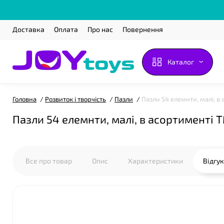
Доставка
Оплата
Про нас
Повернення
Каталог
Головна
Розвиток і творчість
Пазли
Пазли 54 елемнти, малі, в
❤
Пазли 54 елемнти, малі, в асортименті 
Все про товар
Опис
Характеристики
Відгу