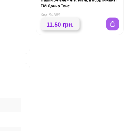
ТМ Данко Тойс
Код: 54885
11.50 грн.
❤
❤
❤