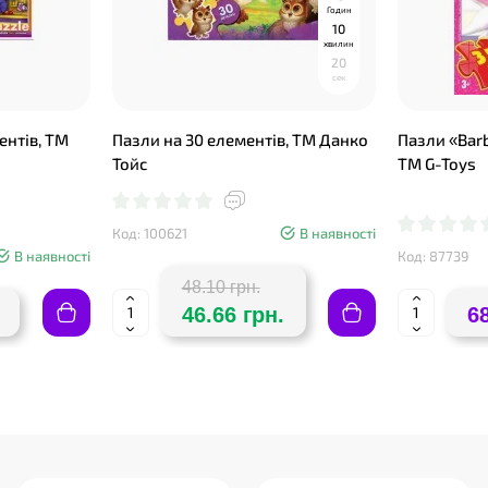
Годин
1
0
хвилин
1
9
сек
ентів, ТМ
Пазли на 30 елементів, ТМ Данко
Пазли «Barb
Тойс
ТМ G-Toys
Код: 100621
В наявності
В наявності
Код: 87739
48.10 грн.
46.66 грн.
6