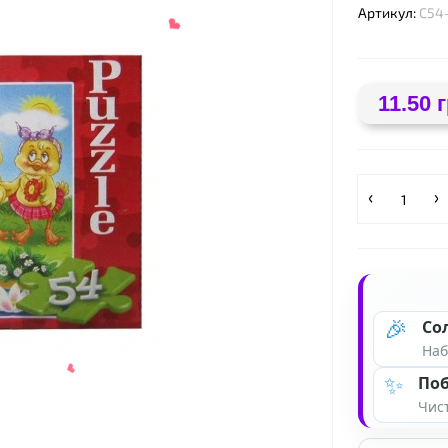
Артикул:
С54
❤
❤
11.50 г
🎉
Со
Наб
✨
Поб
Чист