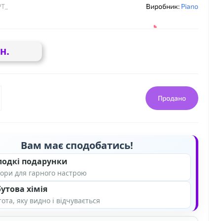
PT_
Виробник:
Piano
н.
Продано
Вам має сподобатись!
лодкі подарунки
❤
ори для гарного настрою
утова хімія
ота, яку видно і відчувається