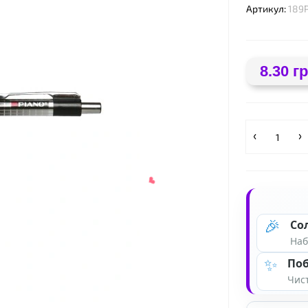
Артикул:
189
8.30 гр
❤
🎉
Со
Наб
✨
Поб
Чист