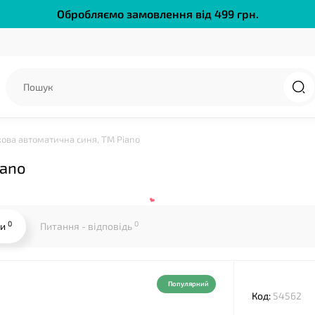
Обробляємо замовлення від 499 грн.
кова автоматична синя, ТМ Piano
iano
0
0
ки
Питання - відповідь
❤
Популярний
Код:
54562