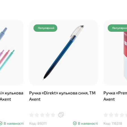
Популярний
Популярн
ni» кулькова
Ручка «Direkt» кулькова синя, ТМ
Ручка «Prem
 Axent
Axent
Axent
В наявності
Код: 89311
В наявності
Код: 116318