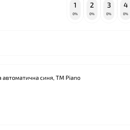
1
2
3
4
0%
0%
0%
0%
ва автоматична синя, ТМ Piano