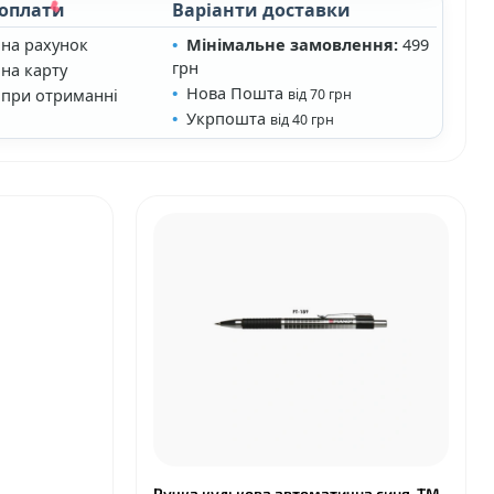
 оплати
Варіанти доставки
 на рахунок
Мінімальне замовлення:
499
грн
на карту
Нова Пошта
 при отриманні
від 70 грн
Укрпошта
від 40 грн
❤
Ручка кулькова автоматична синя, ТМ