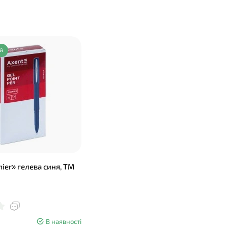
ий
ier» гелева синя, ТМ
В наявності