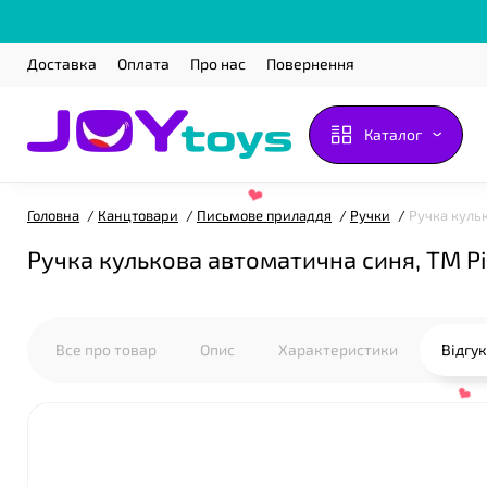
Доставка
Оплата
Про нас
Повернення
Каталог
Головна
Канцтовари
Письмове приладдя
Ручки
Ручка куль
Ручка кулькова автоматична синя, ТМ P
Все про товар
Опис
Характеристики
Відгу