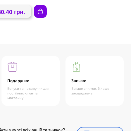
30.40 грн.
Подарунки
Знижки
Бонуси та подарунки для
Більше знижок, більше
постійних клієнтів
заощаджень!
магазину
ути в курсі всіх акцій та знижок?