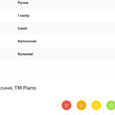
Ручка
1 колір
Синій
Натискний
Кулькові
 синя, ТМ Piano